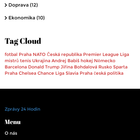
Doprava
(12)
Ekonomika
(10)
Tag Cloud
fotbal
Praha
NATO
Česká republika
Premier League
Liga
mistrů
tenis
Ukrajina
Andrej Babiš
hokej
Německo
Barcelona
Donald Trump
Jiřina Bohdalová
Rusko
Sparta
Praha
Chelsea
Chance Liga
Slavia Praha
česká politika
Zprávy 24 Hodin
Menu
O nás