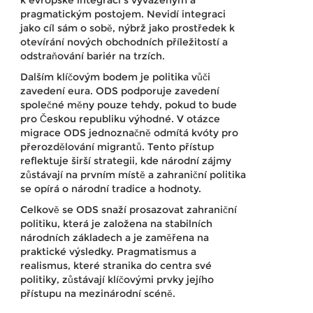
pragmatickým postojem. Nevidí integraci
jako cíl sám o sobě, nýbrž jako prostředek k
otevírání nových obchodních příležitostí a
odstraňování bariér na trzích.
Dalším klíčovým bodem je politika vůči
zavedení eura. ODS podporuje zavedení
společné měny pouze tehdy, pokud to bude
pro Českou republiku výhodné. V otázce
migrace ODS jednoznačně odmítá kvóty pro
přerozdělování migrantů. Tento přístup
reflektuje širší strategii, kde národní zájmy
zůstávají na prvním místě a zahraniční politika
se opírá o národní tradice a hodnoty.
Celkově se ODS snaží prosazovat zahraniční
politiku, která je založena na stabilních
národních základech a je zaměřena na
praktické výsledky. Pragmatismus a
realismus, které stranika do centra své
politiky, zůstávají klíčovými prvky jejího
přístupu na mezinárodní scéně.