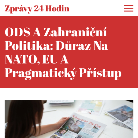
Zprávy 24 Hodin
ODS A Zahraniční
Politika: Důraz Na
NATO, EU A
Pragmatický Přístup