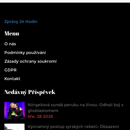
Zprávy 24 Hodin
Menu
O nás
Podmínky používání
Zásady ochrany soukromí
GDPR
Kontakt
Nedávný Příspěvek
Něrgešová sundá peruku na živou: Odhalí boj s
glioblastomem
bře, 28 2026
Významný postup syrských rebelů: Obsazení