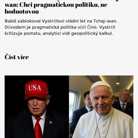
wan: Chci pragmatickou politiku, ne
hodnotovou
Babiš zablokoval Vystrčilovi vládní let na Tchaj-wan.
Důvodem je pragmatická politika vůči Číně. Vystrčil
kritizuje pomstu, analytici vidí geopolitický kalkul.
Číst více