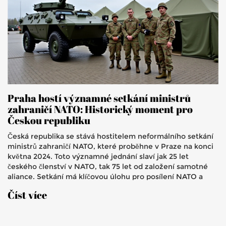
Praha hostí významné setkání ministrů
zahraničí NATO: Historický moment pro
Českou republiku
Česká republika se stává hostitelem neformálního setkání
ministrů zahraničí NATO, které proběhne v Praze na konci
května 2024. Toto významné jednání slaví jak 25 let
českého členství v NATO, tak 75 let od založení samotné
aliance. Setkání má klíčovou úlohu pro posílení NATO a
ukazuje na význam Prahy v historii aliance, zejména s
Číst více
ohledem na dřívější summity NATO, které zde proběhly.