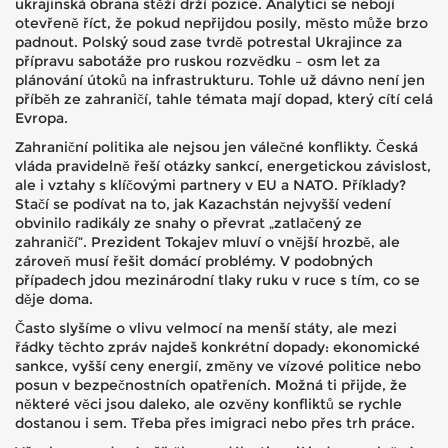
ukrajinská obrana stěží drží pozice. Analytici se nebojí
otevřeně říct, že pokud nepřijdou posily, město může brzo
padnout. Polský soud zase tvrdě potrestal Ukrajince za
přípravu sabotáže pro ruskou rozvědku – osm let za
plánování útoků na infrastrukturu. Tohle už dávno není jen
příběh ze zahraničí, tahle témata mají dopad, který cítí celá
Evropa.
Zahraniční politika ale nejsou jen válečné konflikty. Česká
vláda pravidelně řeší otázky sankcí, energetickou závislost,
ale i vztahy s klíčovými partnery v EU a NATO. Příklady?
Stačí se podívat na to, jak Kazachstán nejvyšší vedení
obvinilo radikály ze snahy o převrat „zatlačený ze
zahraničí“. Prezident Tokajev mluví o vnější hrozbě, ale
zároveň musí řešit domácí problémy. V podobných
případech jdou mezinárodní tlaky ruku v ruce s tím, co se
děje doma.
Často slyšíme o vlivu velmocí na menší státy, ale mezi
řádky těchto zpráv najdeš konkrétní dopady: ekonomické
sankce, vyšší ceny energií, změny ve vízové politice nebo
posun v bezpečnostních opatřeních. Možná ti přijde, že
některé věci jsou daleko, ale ozvěny konfliktů se rychle
dostanou i sem. Třeba přes imigraci nebo přes trh práce.