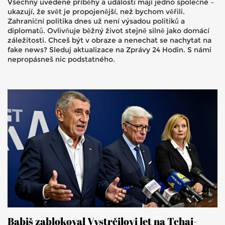
Všechny uvedené příběhy a události mají jedno společné –
ukazují, že svět je propojenější, než bychom věřili.
Zahraniční politika dnes už není výsadou politiků a
diplomatů. Ovlivňuje běžný život stejně silně jako domácí
záležitosti. Chceš být v obraze a nenechat se nachytat na
fake news? Sleduj aktualizace na Zprávy 24 Hodin. S námi
nepropásneš nic podstatného.
Babiš zablokoval Vystrčilovi let na Tchaj-