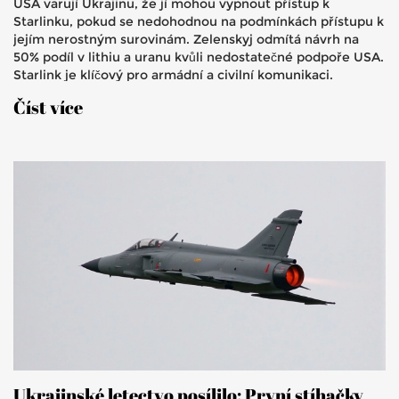
USA varují Ukrajinu, že jí mohou vypnout přístup k
Starlinku, pokud se nedohodnou na podmínkách přístupu k
jejím nerostným surovinám. Zelenskyj odmítá návrh na
50% podíl v lithiu a uranu kvůli nedostatečné podpoře USA.
Starlink je klíčový pro armádní a civilní komunikaci.
Vyjednávání s novou verzí návrhu pokračují.
Číst více
Ukrajinské letectvo posílilo: První stíhačky