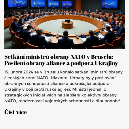
Setkání ministrů obrany NATO v Bruselu:
Posílení obrany aliance a podpora Ukrajiny
15. února 2024 se v Bruselu konalo setkání ministrů obrany
členských zemí NATO. Hlavními tématy byly posilování
obranných schopností aliance a pokračující podpora
Ukrajiny v boji proti ruské agresi. Ministři jednali o
strategických iniciativách na zlepšení kolektivní obrany
NATO, modernizaci vojenských schopností a dlouhodobé
podpoře Ukrajiny.
Číst více