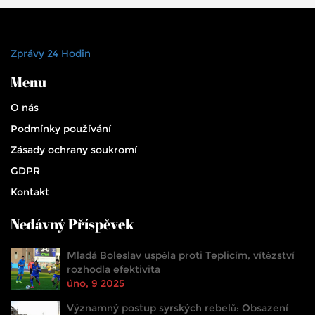
Zprávy 24 Hodin
Menu
O nás
Podmínky používání
Zásady ochrany soukromí
GDPR
Kontakt
Nedávný Příspěvek
Mladá Boleslav uspěla proti Teplicím, vítězství
rozhodla efektivita
úno, 9 2025
Významný postup syrských rebelů: Obsazení