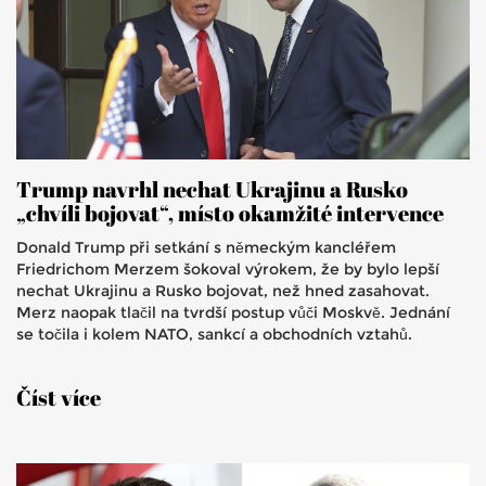
Trump navrhl nechat Ukrajinu a Rusko
„chvíli bojovat“, místo okamžité intervence
Donald Trump při setkání s německým kancléřem
Friedrichom Merzem šokoval výrokem, že by bylo lepší
nechat Ukrajinu a Rusko bojovat, než hned zasahovat.
Merz naopak tlačil na tvrdší postup vůči Moskvě. Jednání
se točila i kolem NATO, sankcí a obchodních vztahů.
Číst více