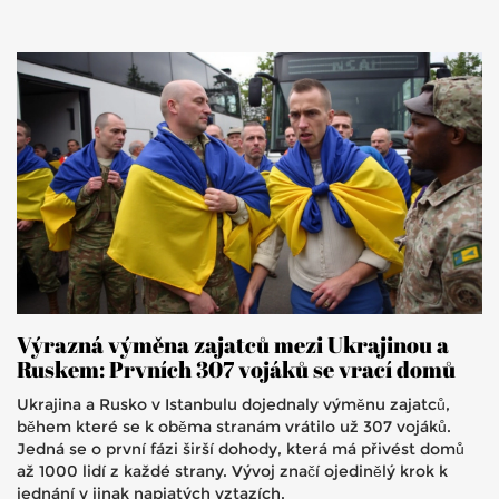
Výrazná výměna zajatců mezi Ukrajinou a
Ruskem: Prvních 307 vojáků se vrací domů
Ukrajina a Rusko v Istanbulu dojednaly výměnu zajatců,
během které se k oběma stranám vrátilo už 307 vojáků.
Jedná se o první fázi širší dohody, která má přivést domů
až 1000 lidí z každé strany. Vývoj značí ojedinělý krok k
jednání v jinak napjatých vztazích.