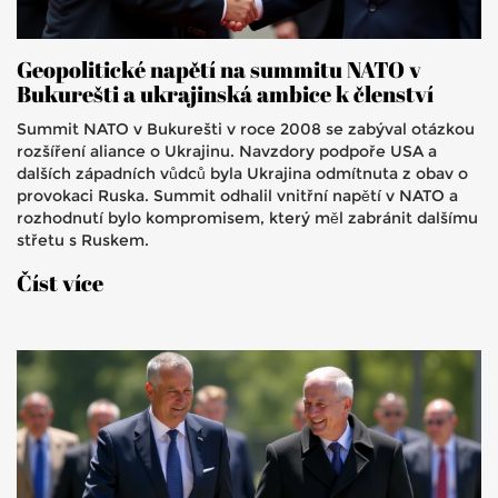
Geopolitické napětí na summitu NATO v
Bukurešti a ukrajinská ambice k členství
Summit NATO v Bukurešti v roce 2008 se zabýval otázkou
rozšíření aliance o Ukrajinu. Navzdory podpoře USA a
dalších západních vůdců byla Ukrajina odmítnuta z obav o
provokaci Ruska. Summit odhalil vnitřní napětí v NATO a
rozhodnutí bylo kompromisem, který měl zabránit dalšímu
střetu s Ruskem.
Číst více