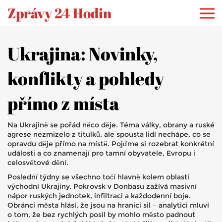
Zprávy 24 Hodin
Ukrajina: Novinky,
konflikty a pohledy
přímo z místa
Na Ukrajině se pořád něco děje. Téma války, obrany a ruské
agrese nezmizelo z titulků, ale spousta lidí nechápe, co se
opravdu děje přímo na místě. Pojďme si rozebrat konkrétní
události a co znamenají pro tamní obyvatele, Evropu i
celosvětové dění.
Poslední týdny se všechno točí hlavně kolem oblastí
východní Ukrajiny. Pokrovsk v Donbasu zažívá masivní
nápor ruských jednotek, infiltraci a každodenní boje.
Obránci města hlásí, že jsou na hranici sil – analytici mluví
o tom, že bez rychlých posil by mohlo město padnout