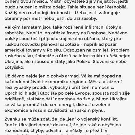
během dvou měsíců. Místní obyvatelé žijí v nejistotě, jestli
budou nuceni z města odejít. Tahle situace není černobílá.
Každý den rozhodují drobnosti – třeba jestli zafunguje
obranný perimetr nebo jestli dorazí zásoby.
Velkým tématem jsou také rozšířené infiltrační útoky a
sabotáže. Není to jen otázka fronty na Donbase. Nedávno
polský soud řešil případ ukrajinského občana, který pro
ruskou rozvědku plánoval sabotáže – například požár
americké továrny v Polsku. Odsouzen na osm let. Problém
ruského vlivu, špionáže a útoků na infrastrukturu řeší nejen
Ukrajina, ale i sousední státy jako Polsko, Slovensko nebo
Lotyšsko.
Už dávno nejde jen o pohyb armád. Válka má dopad na
každodenní život i ekonomiku regionu. Města v zázemí
řeší výpadky proudu, výbuchy i přetížení nemocnic.
Uprchlíci hledají útočiště po celé Evropě, spousta rodin žije
odděleně, statisíce dětí nemohou do školy. Mimo Ukrajinu
se válka promítá i do cen energií, diskusí o zelené
ekonomice a řešení závislosti na ruském plynu.
Zvenku se může zdát, že jde „jen“ o vojenský konflikt.
Jenže Ukrajinci denně dokazují, že jde také o obyčejná
rozhodnutí, chyby, odvahu – a někdy i o přežití v