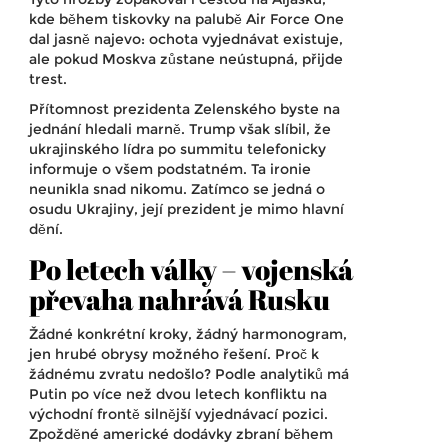
kde během tiskovky na palubě Air Force One
dal jasně najevo: ochota vyjednávat existuje,
ale pokud Moskva zůstane neústupná, přijde
trest.
Přítomnost prezidenta Zelenského byste na
jednání hledali marně. Trump však slíbil, že
ukrajinského lídra po summitu telefonicky
informuje o všem podstatném. Ta ironie
neunikla snad nikomu. Zatímco se jedná o
osudu Ukrajiny, její prezident je mimo hlavní
dění.
Po letech války – vojenská
převaha nahrává Rusku
Žádné konkrétní kroky, žádný harmonogram,
jen hrubé obrysy možného řešení. Proč k
žádnému zvratu nedošlo? Podle analytiků má
Putin po více než dvou letech konfliktu na
východní frontě silnější vyjednávací pozici.
Zpožděné americké dodávky zbraní během