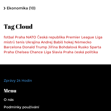
Ekonomika
(10)
Tag Cloud
fotbal
Praha
NATO
Česká republika
Premier League
Liga
mistrů
tenis
Ukrajina
Andrej Babiš
hokej
Německo
Barcelona
Donald Trump
Jiřina Bohdalová
Rusko
Sparta
Praha
Chelsea
Chance Liga
Slavia Praha
česká politika
Zprávy 24 Hodin
Menu
O nás
Podmínky používání