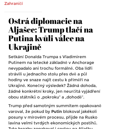
Zahraničí
Ostrá diplomacie na
Aljašce: Trump tlačí na
Putina kvůli válce na
Ukrajině
Setkání Donalda Trumpa s Vladimirem
Putinem na letecké základně v Anchorage
nevypadalo ani trochu formálně. Oba lídři
strávili u jednacího stolu přes dvě a půl
hodiny ve snaze najít cestu k příměří na
Ukrajině. Konečný výsledek? Žádná dohoda,
žádné konkrétní kroky, jen neurčitá vyjádření
obou státníků o „pokroku“ a „dohodě“.
Trump před samotným summitem opakovaně
varoval, že pokud by
Putin
blokoval jakékoli
posuny v mírovém procesu, přijde na Rusko
lavina velmi tvrdých ekonomických postihů.
Tyto hrozby zopakoval i cestou na Aljašku,