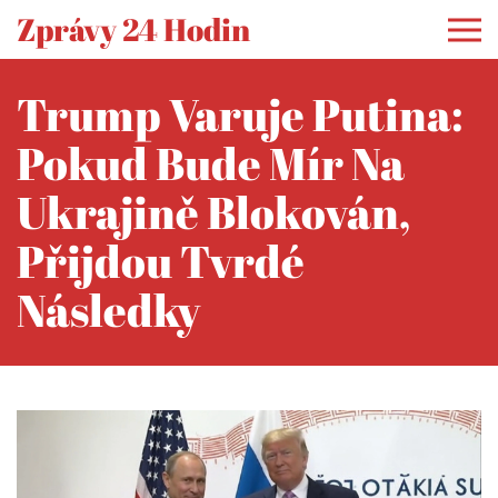
Zprávy 24 Hodin
Trump Varuje Putina:
Pokud Bude Mír Na
Ukrajině Blokován,
Přijdou Tvrdé
Následky