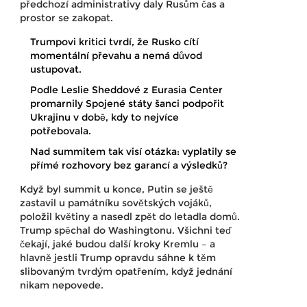
předchozí administrativy daly Rusům čas a
prostor se zakopat.
Trumpovi kritici tvrdí, že Rusko cítí
momentální převahu a nemá důvod
ustupovat.
Podle Leslie Sheddové z Eurasia Center
promarnily Spojené státy šanci podpořit
Ukrajinu v době, kdy to nejvíce
potřebovala.
Nad summitem tak visí otázka: vyplatily se
přímé rozhovory bez garancí a výsledků?
Když byl summit u konce, Putin se ještě
zastavil u památníku sovětských vojáků,
položil květiny a nasedl zpět do letadla domů.
Trump spěchal do Washingtonu. Všichni teď
čekají, jaké budou další kroky Kremlu – a
hlavně jestli Trump opravdu sáhne k těm
slibovaným tvrdým opatřením, když jednání
nikam nepovede.