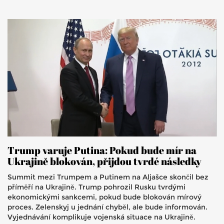
Trump varuje Putina: Pokud bude mír na
Ukrajině blokován, přijdou tvrdé následky
Summit mezi Trumpem a Putinem na Aljašce skončil bez
příměří na Ukrajině. Trump pohrozil Rusku tvrdými
ekonomickými sankcemi, pokud bude blokován mírový
proces. Zelenskyj u jednání chyběl, ale bude informován.
Vyjednávání komplikuje vojenská situace na Ukrajině.