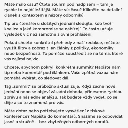
Máte málo času? Čtěte souhrn pod nadpisem — tam je
rychle to nejdůležitější. Máte víc času? Klikněte na detailní
článek s kontextem a názory odborníků.
Tip pro čtenáře: u složitých jednání sledujte, kdo tvoří
koalice a jaké kompromise se nabízejí. To často určuje
výsledek víc než samotné slovní prohlášení.
Pokud chcete konkrétní přehledy z naší redakce, můžete
využít filtry a zobrazit jen články z politiky, ekonomiky
nebo bezpečnosti. To pomůže soustředit se na téma, které
vás zajímá nejvíc.
Chcete, abychom pokryli konkrétní summit? Napište nám
tip nebo komentář pod článkem. Vaše zpětná vazba nám
pomáhá vybírat, co sledovat dál.
Tag „summit“ se průběžně aktualizuje. Když začne nové
jednání nebo se objeví zásadní dohoda, přineseme rychlou
zprávu a následně analýzu. Tak budete vždy vědět, co se
děje a co to znamená pro vás.
Máte dotaz nebo potřebujete vysvětlení z tiskové
konference? Napište do komentářů. Snažíme se odpovídat
jasně a stručně — bez zbytečných odborných obratů.