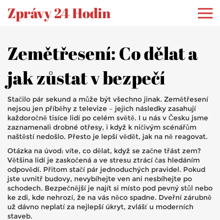
Zprávy 24 Hodin
Zemětřesení: Co dělat a
jak zůstat v bezpečí
Stačilo pár sekund a může být všechno jinak. Zemětřesení
nejsou jen příběhy z televize – jejich následky zasahují
každoročně tisíce lidí po celém světě. I u nás v Česku jsme
zaznamenali drobné otřesy, i když k ničivým scénářům
naštěstí nedošlo. Přesto je lepší vědět, jak na ně reagovat.
Otázka na úvod: víte, co dělat, když se začne třást zem?
Většina lidí je zaskočená a ve stresu ztrácí čas hledáním
odpovědí. Přitom stačí pár jednoduchých pravidel. Pokud
jste uvnitř budovy, nevybíhejte ven ani nesbíhejte po
schodech. Bezpečnější je najít si místo pod pevný stůl nebo
ke zdi, kde nehrozí, že na vás něco spadne. Dveřní zárubně
už dávno neplatí za nejlepší úkryt, zvlášť u moderních
staveb.