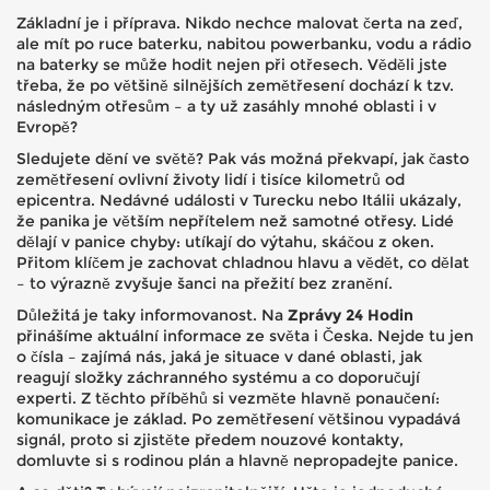
Základní je i příprava. Nikdo nechce malovat čerta na zeď,
ale mít po ruce baterku, nabitou powerbanku, vodu a rádio
na baterky se může hodit nejen při otřesech. Věděli jste
třeba, že po většině silnějších zemětřesení dochází k tzv.
následným otřesům – a ty už zasáhly mnohé oblasti i v
Evropě?
Sledujete dění ve světě? Pak vás možná překvapí, jak často
zemětřesení ovlivní životy lidí i tisíce kilometrů od
epicentra. Nedávné události v Turecku nebo Itálii ukázaly,
že panika je větším nepřítelem než samotné otřesy. Lidé
dělají v panice chyby: utíkají do výtahu, skáčou z oken.
Přitom klíčem je zachovat chladnou hlavu a vědět, co dělat
– to výrazně zvyšuje šanci na přežití bez zranění.
Důležitá je taky informovanost. Na
Zprávy 24 Hodin
přinášíme aktuální informace ze světa i Česka. Nejde tu jen
o čísla – zajímá nás, jaká je situace v dané oblasti, jak
reagují složky záchranného systému a co doporučují
experti. Z těchto příběhů si vezměte hlavně ponaučení:
komunikace je základ. Po zemětřesení většinou vypadává
signál, proto si zjistěte předem nouzové kontakty,
domluvte si s rodinou plán a hlavně nepropadejte panice.