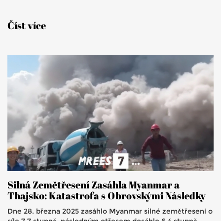
Číst více
Silná Zemětřesení Zasáhla Myanmar a
Thajsko: Katastrofa s Obrovskými Následky
Dne 28. března 2025 zasáhlo Myanmar silné zemětřesení o
síle 7,7 stupně, následným otřesem dosáhlo 6,4 stupně.