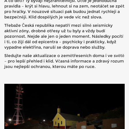
A co děti? Ty bývají nejzranitelnější. Učte je jednoduchá
pravidla – krýt si hlavu, lehnout si na zem, neotáčet se zpět
pro hračky. V nouzové situaci pak budou jednat rychleji a
bezpečněji. Klid dospělých je vede víc než slova.
Třebaže Česká republika nepatří mezi silně seismicky
aktivní zóny, drobné otřesy už tu byly a vždy budí
pozornost. Nejde ale jen o jeden moment. Následky pocítí
i ti, co žijí dál od epicentra – psychicky i prakticky, když
vypadne elektřina, naruší se doprava nebo služby.
Sledujte naše aktualizace o zemětřeseních doma i ve světě
– pro lepší přehled i klid. Včasná informace a zdravý rozum
jsou nejlepší ochranou, kterou máte po ruce.