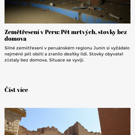
Zemětřesení v Peru: Pět mrtvých, stovky bez
domova
Silné zemětřesení v peruánském regionu Junín si vyžádalo
nejméně pět obětí a zranilo desítky lidí. Stovky obyvatel
zůstaly bez domova. Situace se vyvíjí.
Číst více