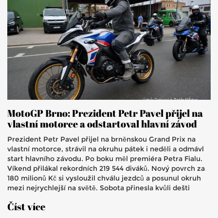
MotoGP Brno: Prezident Petr Pavel přijel na
vlastní motorce a odstartoval hlavní závod
Prezident Petr Pavel přijel na brněnskou Grand Prix na
vlastní motorce, strávil na okruhu pátek i neděli a odmávl
start hlavního závodu. Po boku měl premiéra Petra Fialu.
Víkend přilákal rekordních 219 544 diváků. Nový povrch za
180 milionů Kč si vysloužil chválu jezdců a posunul okruh
mezi nejrychlejší na světě. Sobota přinesla kvůli dešti
dopravní komplikace, organizátoři je zvládli.
Číst více