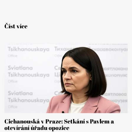
Číst více
Cichanouská v Praze: Setkání s Pavlem a
otevírání úřadu opozice