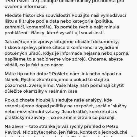
"Petr Pavel" a 3) sledujte oficiální kanály prezidenta pro
ověřené informace.
Hledáte historické souvislosti? Použijte naši vyhledávací
lištu a filtrujte podle data nebo kategorie (politika,
zahraničí, komentáře). To pomůže rychle najít minulá
prohlášení i články, které vysvětlují souvislosti.
Jak ověřujeme zprávy: citujeme oficiální dokumenty,
tiskové zprávy, přímé citace z konferencí a vyjádření
dotčených úřadů. Když je informace nejasná nebo sporná,
napíšeme to a nabídneme více zdrojů. Chceme, abyste
věděli, co je fakt a co názor.
Máte tip nebo dotaz? Pošlete nám link nebo nápad na
článek. Rychle zkontrolujeme a pokud to stojí za
pozornost, zveřejníme. Vaše hlasy nám pomáhají chytit
důležité okamžiky v reálném čase.
Pokud chcete hlouběji: sledujte naše analýzy, kde
rozepisujeme dopad politiky na rozpočet, sociální služby
nebo mezinárodní vztahy. Jsou krátké, konkrétní a s
praktickými závěry — co se změní zítra a co později.
Na závěr — tato stránka je váš rychlý přehled o Petru
Pavlovi. Nic zbytečného, jen fakta, kontext a jednoduché