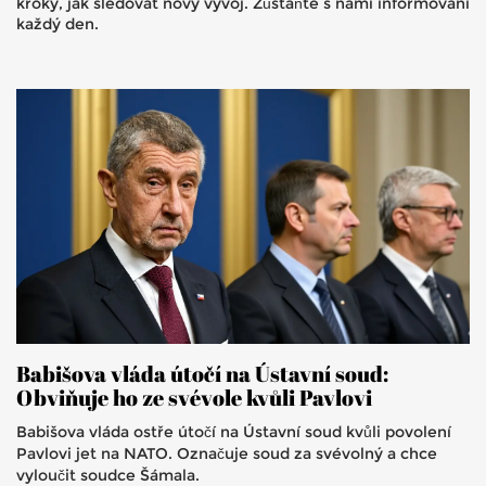
kroky, jak sledovat nový vývoj. Zůstaňte s námi informovaní
každý den.
Babišova vláda útočí na Ústavní soud:
Obviňuje ho ze svévole kvůli Pavlovi
Babišova vláda ostře útočí na Ústavní soud kvůli povolení
Pavlovi jet na NATO. Označuje soud za svévolný a chce
vyloučit soudce Šámala.