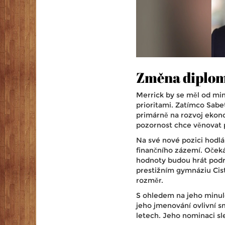
Změna diplom
Merrick by se měl od min
prioritami. Zatímco Sabe
primárně na rozvoj ekon
pozornost chce věnovat př
Na své nové pozici hodl
finančního zázemí. Očeká
hodnoty budou hrát podru
prestižním gymnáziu Cist
rozměr.
S ohledem na jeho minul
jeho jmenování ovlivní s
letech. Jeho nominaci sled