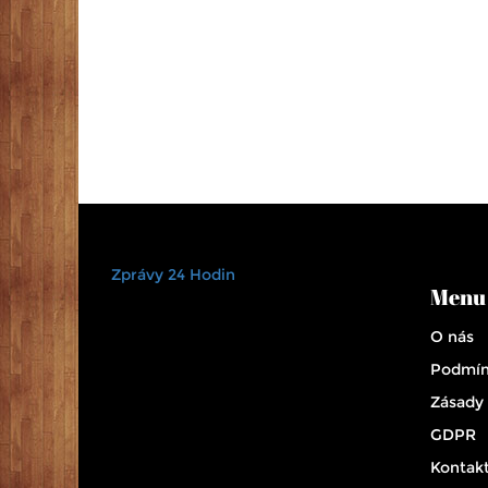
Zprávy 24 Hodin
Menu
O nás
Podmín
Zásady
GDPR
Kontak