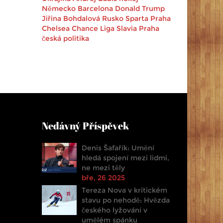
Německo
Barcelona
Donald Trump
Jiřina Bohdalová
Rusko
Sparta Praha
Chelsea
Chance Liga
Slavia Praha
česká politika
Nedávný Příspěvek
Denis Šafařík: Umění
hledá spojení mezi lidmi,
ne mezi těly
bře, 26 2025
Tereza Nova v kritickém
stavu po nehodě: Hvězda
českého lyžování v
umělém spánku