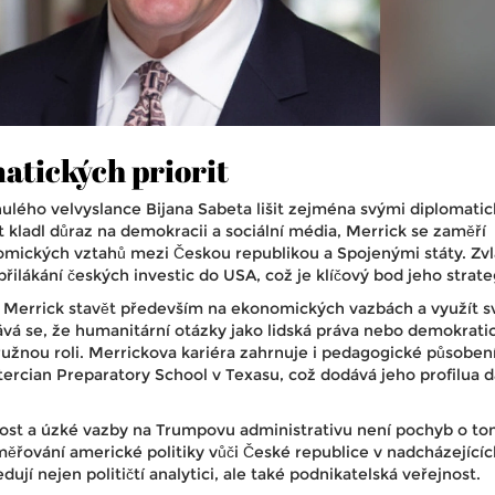
atických priorit
ulého velvyslance Bijana Sabeta lišit zejména svými diplomati
t kladl důraz na demokracii a sociální média, Merrick se zaměří
omických vztahů mezi Českou republikou a Spojenými státy. Zvl
ilákání českých investic do USA, což je klíčový bod jeho strate
á Merrick stavět především na ekonomických vazbách a využít 
vá se, že humanitární otázky jako lidská práva nebo demokrati
žnou roli. Merrickova kariéra zahrnuje i pedagogické působen
ercian Preparatory School v Texasu, což dodává jeho profilua d
ost a úzké vazby na Trumpovu administrativu není pochyb o to
měřování americké politiky vůči České republice v nadcházejícíc
ují nejen političtí analytici, ale také podnikatelská veřejnost.