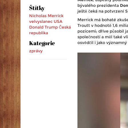
bývalého prezidenta
Don
Štítky
ještě čeká na potvrzení 
Nicholas Merrick
Merrick má bohaté zkušen
velvyslanec USA
Troutt v hodnotě 1,6 mili
Donald Trump
Česká
pozicemi; dříve působil 
republika
společností a měl také v
Kategorie
osvědčil i jako významn
zprávy