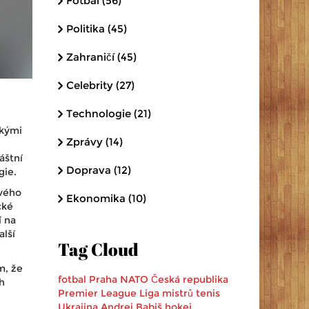
Fotbal
(56)
Politika
(45)
Zahraničí
(45)
Celebrity
(27)
Technologie
(21)
ckými
Zprávy
(14)
áštní
Doprava
(12)
gie.
svého
Ekonomika
(10)
cké
í na
alší
Tag Cloud
m, že
fotbal
Praha
NATO
Česká republika
h
Premier League
Liga mistrů
tenis
Ukrajina
Andrej Babiš
hokej