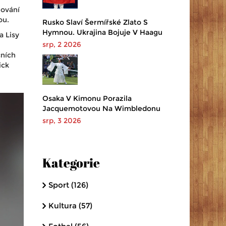
nování
ou.
Rusko Slaví Šermířské Zlato S
Hymnou. Ukrajina Bojuje V Haagu
a Lisy
srp, 2 2026
čních
ick
Osaka V Kimonu Porazila
Jacquemotovou Na Wimbledonu
srp, 3 2026
Kategorie
Sport
(126)
Kultura
(57)