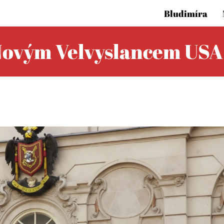
Bludimíra
Novým Velvyslancem USA