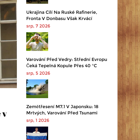
Ukrajina Cílí Na Ruské Rafinerie,
Fronta V Donbasu Však Krvácí
srp, 7 2026
Varování Před Vedry: Střední Evropu
Čeká Tepelná Kopule Přes 40 °C
srp, 5 2026
Zemětřesení M7.1 V Japonsku: 18
 v
Mrtvých, Varování Před Tsunami
srp, 1 2026