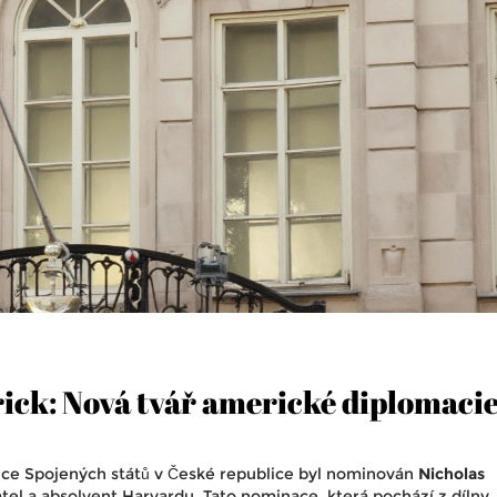
ick: Nová tvář americké diplomacie
nce Spojených států v České republice byl nominován
Nicholas
tel a absolvent Harvardu. Tato nominace, která pochází z dílny