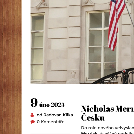
9
úno 2025
Nicholas Merr
Česku
od Radovan Klika
0 Komentáře
Do role nového velvysla
Merrick
, úspěšný podnika