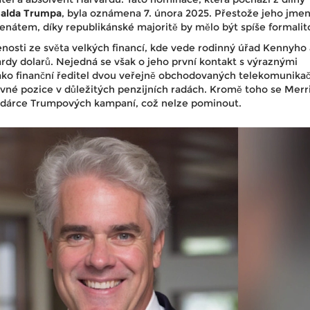
alda Trumpa
, byla oznámena 7. února 2025. Přestože jeho jme
Senátem, díky republikánské majoritě by mělo být spíše formalit
osti ze světa velkých financí, kde vede rodinný úřad Kennyho 
ardy dolarů. Nejedná se však o jeho první kontakt s výraznými
jako finanční ředitel dvou veřejně obchodovaných telekomunika
livné pozice v důležitých penzijních radách. Kromě toho se Merr
ý dárce Trumpových kampaní, což nelze pominout.