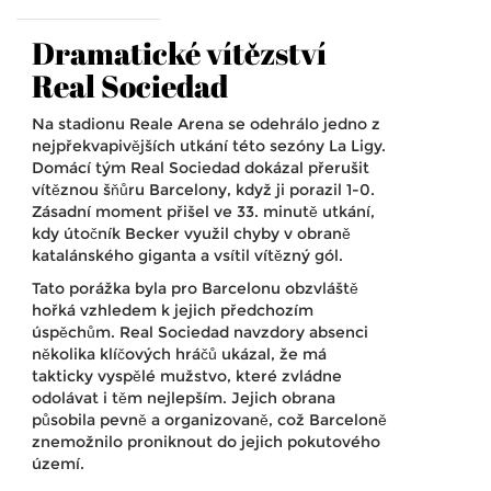
Dramatické vítězství
Real Sociedad
Na stadionu Reale Arena se odehrálo jedno z
nejpřekvapivějších utkání této sezóny La Ligy.
Domácí tým Real Sociedad dokázal přerušit
vítěznou šňůru Barcelony, když ji porazil 1-0.
Zásadní moment přišel ve 33. minutě utkání,
kdy útočník Becker využil chyby v obraně
katalánského giganta a vsítil vítězný gól.
Tato porážka byla pro Barcelonu obzvláště
hořká vzhledem k jejich předchozím
úspěchům. Real Sociedad navzdory absenci
několika klíčových hráčů ukázal, že má
takticky vyspělé mužstvo, které zvládne
odolávat i těm nejlepším. Jejich obrana
působila pevně a organizovaně, což Barceloně
znemožnilo proniknout do jejich pokutového
území.