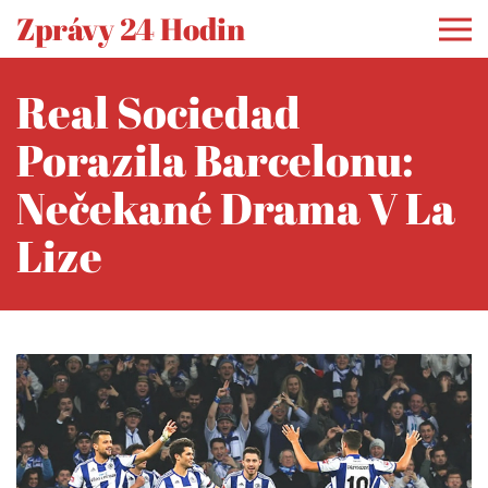
Zprávy 24 Hodin
Real Sociedad
Porazila Barcelonu:
Nečekané Drama V La
Lize