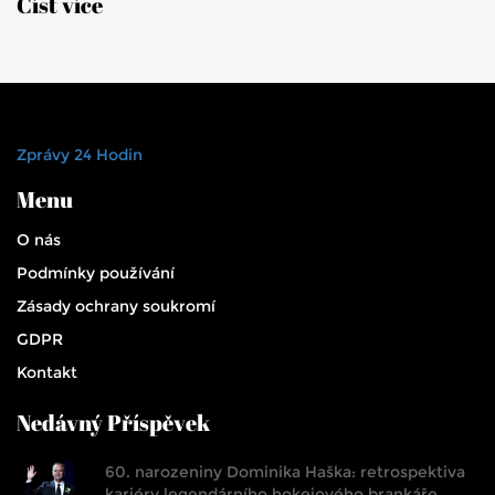
Číst více
Zprávy 24 Hodin
Menu
O nás
Podmínky používání
Zásady ochrany soukromí
GDPR
Kontakt
Nedávný Příspěvek
60. narozeniny Dominika Haška: retrospektiva
kariéry legendárního hokejového brankáře