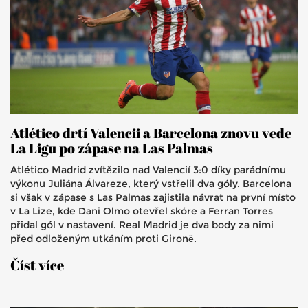
Atlético drtí Valencii a Barcelona znovu vede
La Ligu po zápase na Las Palmas
Atlético Madrid zvítězilo nad Valencií 3:0 díky parádnímu
výkonu Juliána Álvareze, který vstřelil dva góly. Barcelona
si však v zápase s Las Palmas zajistila návrat na první místo
v La Lize, kde Dani Olmo otevřel skóre a Ferran Torres
přidal gól v nastavení. Real Madrid je dva body za nimi
před odloženým utkáním proti Gironě.
Číst více