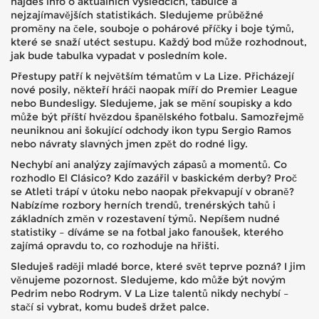
najdeš info o aktuálních výsledcích, tabulce a
nejzajímavějších statistikách. Sledujeme průběžné
proměny na čele, souboje o pohárové příčky i boje týmů,
které se snaží utéct sestupu. Každý bod může rozhodnout,
jak bude tabulka vypadat v posledním kole.
Přestupy patří k největším tématům v La Lize. Přicházejí
nové posily, někteří hráči naopak míří do Premier League
nebo Bundesligy. Sledujeme, jak se mění soupisky a kdo
může být příští hvězdou španělského fotbalu. Samozřejmě
neuniknou ani šokující odchody ikon typu Sergio Ramos
nebo návraty slavných jmen zpět do rodné ligy.
Nechybí ani analýzy zajímavých zápasů a momentů. Co
rozhodlo El Clásico? Kdo zazářil v baskickém derby? Proč
se Atleti trápí v útoku nebo naopak překvapují v obraně?
Nabízíme rozbory herních trendů, trenérských tahů i
základních změn v rozestavení týmů. Nepíšem nudné
statistiky – díváme se na fotbal jako fanoušek, kterého
zajímá opravdu to, co rozhoduje na hřišti.
Sleduješ raději mladé borce, které svět teprve pozná? I jim
věnujeme pozornost. Sledujeme, kdo může být novým
Pedrim nebo Rodrym. V La Lize talentů nikdy nechybí –
stačí si vybrat, komu budeš držet palce.