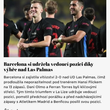
Barcelona si udržela vedoucí pozici díky
výhře nad Las Palmas
Barcelona si zajistila vítězství 2-0 nad UD Las Palmas, čímž
prodloužila neporazitelnost pod trenérem Hansi Flickem
na 13 zápasů. Dani Olmo a Ferran Torres byli klíčovými
střelci. Tým tímto triumfem v La Lize udržuje vedoucí
pozici, pomstil předchozí porážku a před nadcházejícími
zápasy s Atletikem Madrid a Benficou posílil svou pozici.