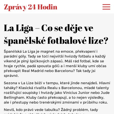
Zprávy 24 Hodin
La Liga – Co se děje ve
španělské fotbalové lize?
Španělská La Liga je magnet na emoce, překvapení i
parádní góly. Tady se točí největší hvězdy fotbalu a každý
víkend je plný špičkových zápasů. Máš rád fotbal, kde se
hraje rychle, padá spousta gólů a i menší kluby umí občas
překvapit Real Madrid nebo Barcelonu? Tak tady jsi
správně.
Sezona v La Lize běží v tempu, které jinde nenajdeš. Hlavní
taháky? Klasická rivalita Realu s Barcelonou, mladé talenty
rozšiřující soupisky i hvězdy jako Vinícius Junior nebo Jude
Bellingham. Kluby často překvapují, a to nejen výsledky,
ale i přestupy nebo trenérskými změnami v průběhu roku.
Nevíš, kdo právě vede tabulku? Žádný problém, tady