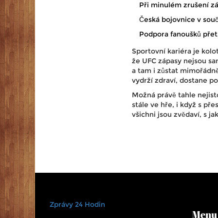
Při minulém zrušení zá
Česká bojovnice v souč
Podpora fanoušků přetrv
Sportovní kariéra je kolo
že UFC zápasy nejsou sa
a tam i zůstat mimořádně
vydrží zdraví, dostane p
Možná právě tahle nejist
stále ve hře, i když s př
všichni jsou zvědaví, s 
Zprávy 24 Hodin
Menu