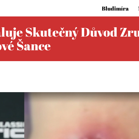
Bludimíra
luje Skutečný Důvod Zru
ové Šance