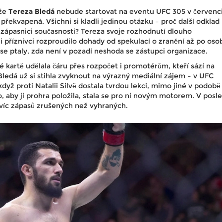
 že
Tereza Bledá
nebude startovat na eventu UFC 305 v červenci
překvapená. Všichni si kladli jedinou otázku – proč další odklad
 zápasnici současnosti? Tereza svoje rozhodnutí dlouho
příznivci rozproudilo dohady od spekulací o zranění až po oso
se ptaly, zda není v pozadí neshoda se zástupci organizace.
é kartě udělala čáru přes rozpočet i promotérům, kteří sází na
Bledá už si stihla zvyknout na výrazný mediální zájem – v UFC
dyž proti Natalii Silvě dostala tvrdou lekci, mimo jiné v podobě
, aby ji prohra položila, stala se pro ni novým motorem. V posl
a víc zápasů zrušených než vyhraných.