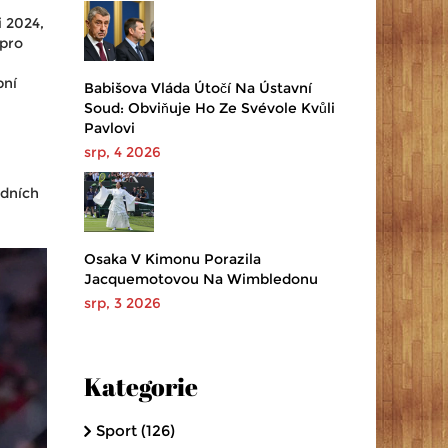
 2024,
 pro
bní
Babišova Vláda Útočí Na Ústavní
Soud: Obviňuje Ho Ze Svévole Kvůli
Pavlovi
srp, 4 2026
edních
Osaka V Kimonu Porazila
Jacquemotovou Na Wimbledonu
srp, 3 2026
Kategorie
Sport
(126)