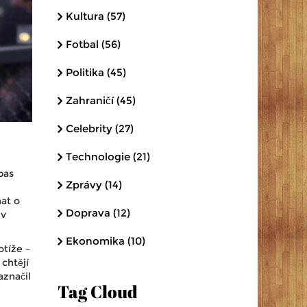
Kultura
(57)
Fotbal
(56)
Politika
(45)
Zahraničí
(45)
Celebrity
(27)
Technologie
(21)
pas
Zprávy
(14)
at o
Doprava
(12)
 v
Ekonomika
(10)
otíže –
chtějí
aznačil
Tag Cloud