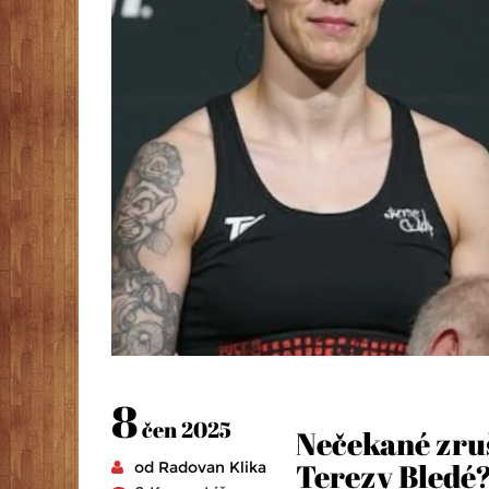
8
čen 2025
Nečekané zruš
Terezy Bledé
od Radovan Klika