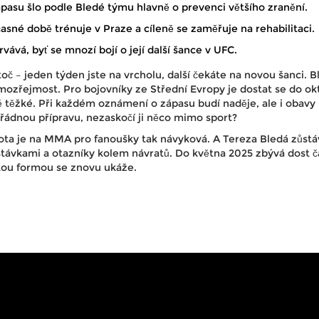
pasu šlo podle Bledé týmu hlavně o prevenci většího zranění.
asné době trénuje v Praze a cíleně se zaměřuje na rehabilitaci.
ává, byť se mnozí bojí o její další šance v UFC.
toč – jeden týden jste na vrcholu, další čekáte na novou šanci. Bl
mozřejmost. Pro bojovníky ze Střední Evropy je dostat se do o
 těžké. Při každém oznámení o zápasu budí naděje, ale i obavy 
ořádnou přípravu, nezaskočí ji něco mimo sport?
ota je na MMA pro fanoušky tak návyková. A Tereza Bledá zůstá
estávkami a otazníky kolem návratů. Do května 2025 zbývá dost č
jakou formou se znovu ukáže.