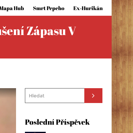
Mapa Hub
Smrt Pepeho
Ex‑hurikán
šení Zápasu V
Poslední Příspěvek