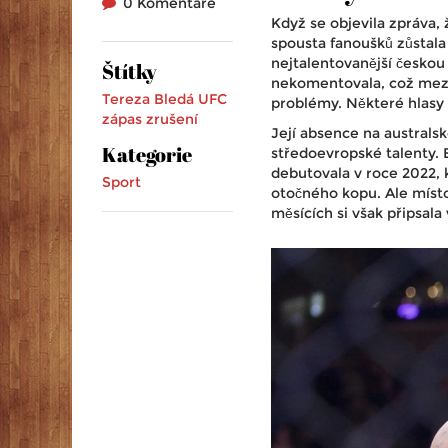
0 Komentáře
Když se objevila zpráva,
spousta fanoušků zůstala 
nejtalentovanější českou
Štítky
nekomentovala, což mezi 
Tereza Bledá
UFC
problémy. Některé hlasy 
zápas
zrušení
Její absence na australsk
Kategorie
středoevropské talenty. 
debutovala v roce 2022, k
Sport
otočného kopu. Ale místo
měsících si však připsal