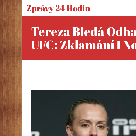
Zprávy 24 Hodin
Tereza Bledá Odha
UFC: Zklamání I N