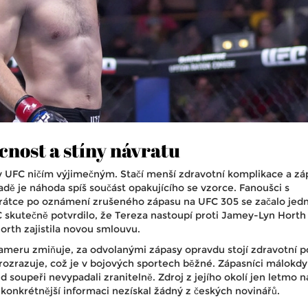
cnost a stíny návratu
v UFC ničím výjimečným. Stačí menší zdravotní komplikace a zá
adě je náhoda spíš součást opakujícího se vzorce. Fanoušci s
 krátce po oznámení zrušeného zápasu na UFC 305 se začalo jedn
C skutečně potvrdilo, že Tereza nastoupí proti Jamey-Lyn Horth
orth zajistila novou smlouvu.
meru zmiňuje, za odvolanými zápasy opravdu stojí zdravotní p
rozrazuje, což je v bojových sportech běžné. Zápasníci málokdy 
d soupeři nevypadali zranitelně. Zdroj z jejího okolí jen letmo n
konkrétnější informaci nezískal žádný z českých novinářů.