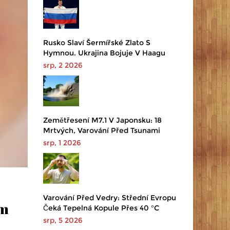
Rusko Slaví Šermířské Zlato S
Hymnou. Ukrajina Bojuje V Haagu
srp, 2 2026
Zemětřesení M7.1 V Japonsku: 18
Mrtvých, Varování Před Tsunami
srp, 1 2026
Varování Před Vedry: Střední Evropu
ím
Čeká Tepelná Kopule Přes 40 °C
srp, 5 2026