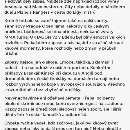
sledovat celý zápas. Najdete zde například rozbor výhry
Arsenalu nad Manchesterem City nebo detaily o náročném
duelu Plzně s Rangers v cestě do Ligy mistrů.
Kromě fotbalu se zaměřujeme také na další sporty.
Tennisový Prague Open lámal rekordy díky českým
hráčkám, biatlonová sezóna přinesla nečekané zvraty,
MMA turnaj OKTAGON 72 v Edenu byl plný emocí i velkých
rozluček. Po každém zápase u nás najdete stručné shrnutí i
klíčové momenty, které rozhodly nebo změnily průběh
utkání.
Zápasy nejsou jen o skóre. Emoce, taktika, zklamání i
radost – i to se odráží v našich reportech. Konkrétní
příklady? Brankář Kinský při debutu v Anglii pod
drobnohledem, české tenistky na domácím turnaji nebo
rozbor vyrovnaného boje v evropských soutěžích. Všechno
srozumitelně a bez zbytečné omáčky.
Nevynecháváme ani ožehavá témata. Třeba incidenty
okolo diskriminace nebo kontroverzních gest na stadionu.
Každý zápas je příležitostí sledovat nejen sport, ale i širší
dění včetně reakcí fanoušků a odborníků.
Chcete rychle vědět, kdo skóroval, jaký byl klíčový zvrat
zápasu nebo jaký je další program turnaje? Nebo hledáte