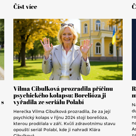
Číst více
Č
Vilma Cibulková prozradila příčinu
R
psychického kolapsu: Borelióza ji
m
 s
vyřadila ze seriálu Polabí
Na
d
Herečka Vilma Cibulková prozradila, že za její
r
psychický kolaps v říjnu 2024 stojí borelióza,
n
kterou prodělala v září. Kvůli zdravotnímu stavu
A
opouští seriál Polabí, kde ji nahradí Klára
z
Cibulková.