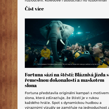
rozloučení. Kolegové i posluchači ho vzpomínají
jako člověka, který změnil rádiový pořad na osob
Číst více
zážitek.
Fortuna sází na štěstí: Bláznivá jízda s
řemeslnou dokonalostí a maskotem
slona
Fortuna představila originální kampaň s motivem
slona, která zdůrazňuje, že štěstí je v rukou
každého hráče. Spot s dynamickou hudbou a
výraznými vizuály se zaměřuje na jednoduchost 