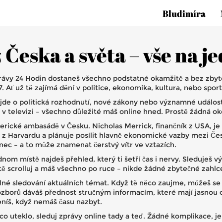
Bludimíra
z Česka a světa – vše na 
právy 24 Hodin dostaneš všechno podstatné okamžitě a bez zbyt
 Ať už tě zajímá dění v politice, ekonomika, kultura, nebo spor
de o politická rozhodnutí, nové zákony nebo významné události v
 v televizi – všechno důležité máš online hned. Prostě žádná ok
erické ambasádě v Česku. Nicholas Merrick, finančník z USA, 
z Harvardu a plánuje posílit hlavně ekonomické vazby mezi Če
anec – a to může znamenat čerstvý vítr ve vztazích.
nom místě najdeš přehled, který ti šetří čas i nervy. Sleduješ vý
stě scrolluj a máš všechno po ruce – nikde žádné zbytečné zahlc
né sledování aktuálních témat. Když tě něco zaujme, můžeš se p
rozborů dáváš přednost stručným informacím, které mají jasnou o
ceníš, když nemáš času nazbyt.
ěco uteklo, sleduj zprávy online tady a teď. Žádné komplikace, je