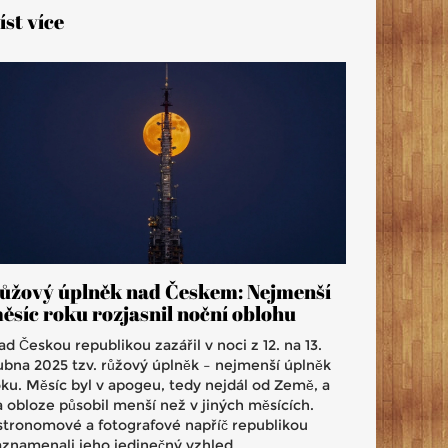
íst více
ůžový úplněk nad Českem: Nejmenší
ěsíc roku rozjasnil noční oblohu
d Českou republikou zazářil v noci z 12. na 13.
ubna 2025 tzv. růžový úplněk – nejmenší úplněk
oku. Měsíc byl v apogeu, tedy nejdál od Země, a
a obloze působil menší než v jiných měsících.
stronomové a fotografové napříč republikou
aznamenali jeho jedinečný vzhled.