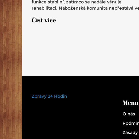
funkce stabilní, zatímco se nadále věnuje
rehabilitaci. Náboženská komunita nepřestává v
svých modlitbách, zatímco papež vyjadřuje
Číst více
vděčnost a povzbuzení k pokračování duchovníc
služeb.
Zprávy 24 Hodin
Menu
O nás
Podmín
Zásady