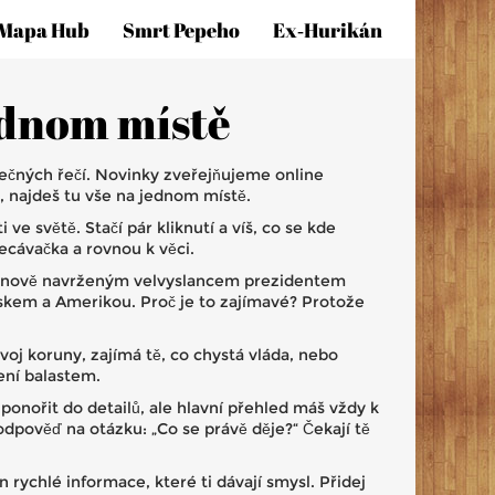
Mapa Hub
Smrt Pepeho
Ex‑hurikán
jednom místě
ečných řečí. Novinky zveřejňujeme online
t, najdeš tu vše na jednom místě.
e světě. Stačí pár kliknutí a víš, co se kde
ecávačka a rovnou k věci.
je nově navrženým velvyslancem prezidentem
skem a Amerikou. Proč je to zajímavé? Protože
voj koruny, zajímá tě, co chystá vláda, nebo
ení balastem.
onořit do detailů, ale hlavní přehled máš vždy k
dpověď na otázku: „Co se právě děje?“ Čekají tě
n rychlé informace, které ti dávají smysl. Přidej