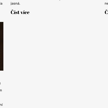
la
jasná.
ne
.
p
Číst více
Č
n
ým
ní