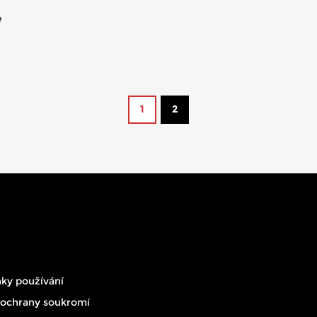
e
h
1
2
ky používání
 ochrany soukromí