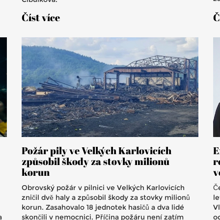
ní
Číst více
Č
Požár pily ve Velkých Karlovicích
E
způsobil škody za stovky milionů
r
korun
v
Obrovský požár v pilnici ve Velkých Karlovicích
Č
zničil dvě haly a způsobil škody za stovky milionů
l
korun. Zasahovalo 18 jednotek hasičů a dva lidé
V
a
skončili v nemocnici. Příčina požáru není zatím
o