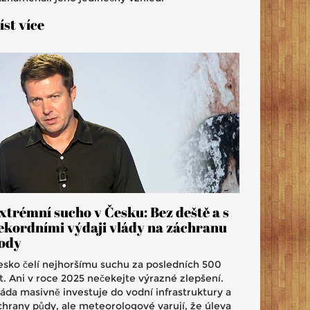
íst více
xtrémní sucho v Česku: Bez deště a s
ekordními výdaji vlády na záchranu
ody
esko čelí nejhoršímu suchu za posledních 500
et. Ani v roce 2025 nečekejte výrazné zlepšení.
láda masivně investuje do vodní infrastruktury a
chrany půdy, ale meteorologové varují, že úleva