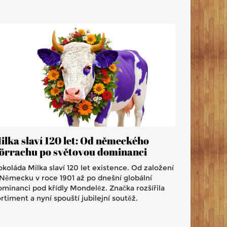
ilka slaví 120 let: Od německého
örrachu po světovou dominanci
koláda Milka slaví 120 let existence. Od založení
 Německu v roce 1901 až po dnešní globální
ominanci pod křídly Mondelēz. Značka rozšířila
rtiment a nyní spouští jubilejní soutěž.