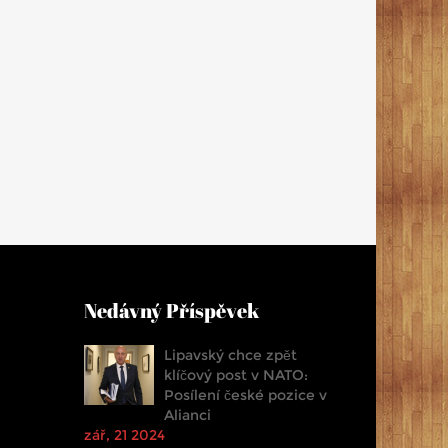
Nedávný Příspěvek
Lipavský chce zpět
klíčový post v NATO:
Posílení české pozice v
Alianci
zář, 21 2024