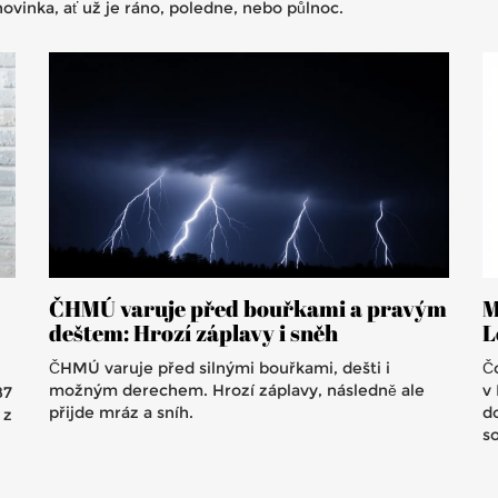
novinka, ať už je ráno, poledne, nebo půlnoc.
ČHMÚ varuje před bouřkami a pravým
M
deštem: Hrozí záplavy i sněh
L
ČHMÚ varuje před silnými bouřkami, dešti i
Čo
možným derechem. Hrozí záplavy, následně ale
v
87
přijde mráz a sníh.
d
 z
so