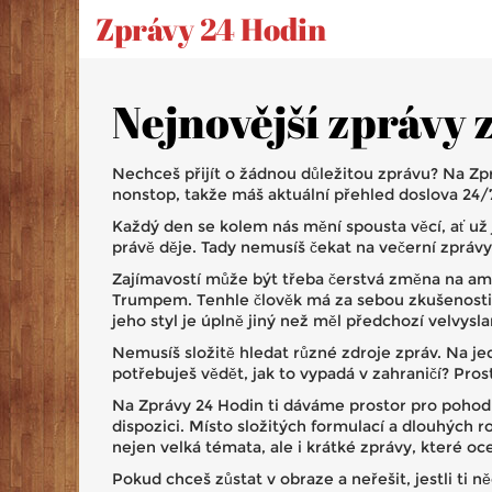
Zprávy 24 Hodin
Nejnovější zprávy 
Nechceš přijít o žádnou důležitou zprávu? Na Z
nonstop, takže máš aktuální přehled doslova 24/7.
Každý den se kolem nás mění spousta věcí, ať už j
právě děje. Tady nemusíš čekat na večerní zprávy
Zajímavostí může být třeba čerstvá změna na am
Trumpem. Tenhle člověk má za sebou zkušenosti 
jeho styl je úplně jiný než měl předchozí velvysl
Nemusíš složitě hledat různé zdroje zpráv. Na jed
potřebuješ vědět, jak to vypadá v zahraničí? Pro
Na Zprávy 24 Hodin ti dáváme prostor pro pohodl
dispozici. Místo složitých formulací a dlouhých 
nejen velká témata, ale i krátké zprávy, které o
Pokud chceš zůstat v obraze a neřešit, jestli ti n