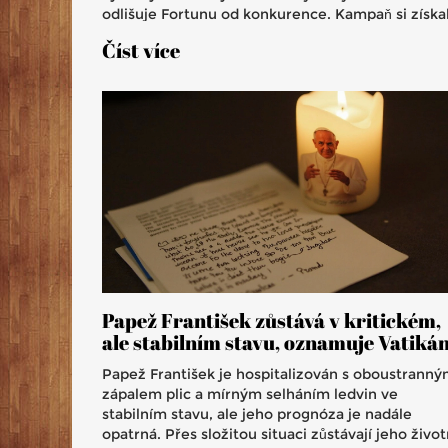
odlišuje Fortunu od konkurence. Kampaň si získa
uznání odborníků i kritiku ohledně symbolu slona
Číst více
Papež František zůstává v kritickém,
ale stabilním stavu, oznamuje Vatiká
Papež František je hospitalizován s oboustrann
zápalem plic a mírným selháním ledvin ve
stabilním stavu, ale jeho prognóza je nadále
opatrná. Přes složitou situaci zůstávají jeho život