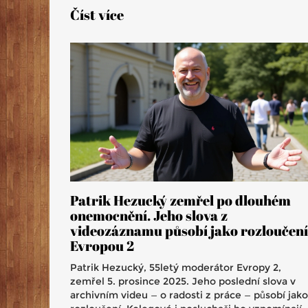
Číst více
Patrik Hezucký zemřel po dlouhém
onemocnění. Jeho slova z
videozáznamu působí jako rozloučení
Evropou 2
Patrik Hezucký, 55letý moderátor Evropy 2,
zemřel 5. prosince 2025. Jeho poslední slova v
archivním videu — o radosti z práce — působí jako