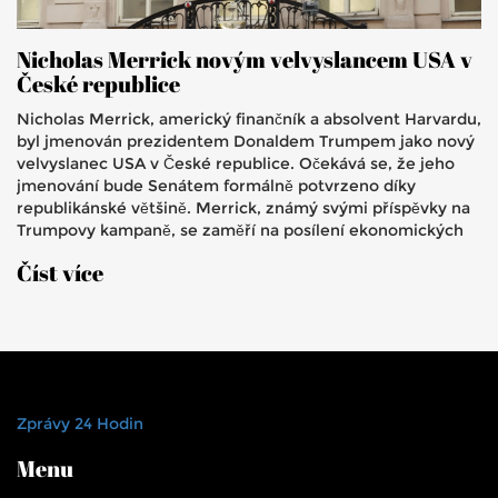
Nicholas Merrick novým velvyslancem USA v
České republice
Nicholas Merrick, americký finančník a absolvent Harvardu,
byl jmenován prezidentem Donaldem Trumpem jako nový
velvyslanec USA v České republice. Očekává se, že jeho
jmenování bude Senátem formálně potvrzeno díky
republikánské většině. Merrick, známý svými příspěvky na
Trumpovy kampaně, se zaměří na posílení ekonomických
vztahů, což bude odlišný přístup oproti jeho předchůdci
Číst více
Bijanovi Sabetovi.
Zprávy 24 Hodin
Menu