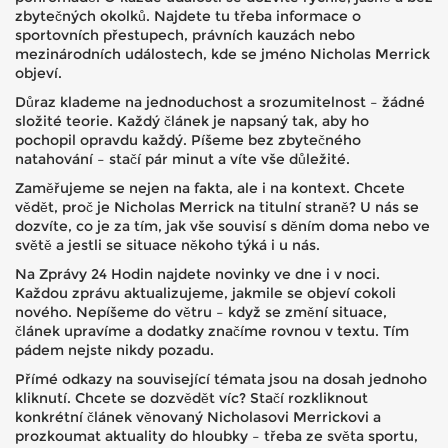
zbytečných okolků. Najdete tu třeba informace o
sportovních přestupech, právních kauzách nebo
mezinárodních událostech, kde se jméno Nicholas Merrick
objeví.
Důraz klademe na jednoduchost a srozumitelnost – žádné
složité teorie. Každý článek je napsaný tak, aby ho
pochopil opravdu každý. Píšeme bez zbytečného
natahování – stačí pár minut a víte vše důležité.
Zaměřujeme se nejen na fakta, ale i na kontext. Chcete
vědět, proč je Nicholas Merrick na titulní straně? U nás se
dozvíte, co je za tím, jak vše souvisí s děním doma nebo ve
světě a jestli se situace někoho týká i u nás.
Na Zprávy 24 Hodin najdete novinky ve dne i v noci.
Každou zprávu aktualizujeme, jakmile se objeví cokoli
nového. Nepíšeme do větru – když se změní situace,
článek upravíme a dodatky značíme rovnou v textu. Tím
pádem nejste nikdy pozadu.
Přímé odkazy na související témata jsou na dosah jednoho
kliknutí. Chcete se dozvědět víc? Stačí rozkliknout
konkrétní článek věnovaný Nicholasovi Merrickovi a
prozkoumat aktuality do hloubky – třeba ze světa sportu,