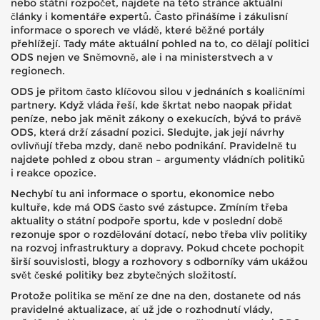
nebo státní rozpočet, najdete na této stránce aktuální
články i komentáře expertů. Často přinášíme i zákulisní
informace o sporech ve vládě, které běžné portály
přehlížejí. Tady máte aktuální pohled na to, co dělají politici
ODS nejen ve Sněmovně, ale i na ministerstvech a v
regionech.
ODS je přitom často klíčovou silou v jednáních s koaličními
partnery. Když vláda řeší, kde škrtat nebo naopak přidat
peníze, nebo jak měnit zákony o exekucích, bývá to právě
ODS, která drží zásadní pozici. Sledujte, jak její návrhy
ovlivňují třeba mzdy, daně nebo podnikání. Pravidelně tu
najdete pohled z obou stran – argumenty vládních politiků
i reakce opozice.
Nechybí tu ani informace o sportu, ekonomice nebo
kultuře, kde má ODS často své zástupce. Zmíním třeba
aktuality o státní podpoře sportu, kde v poslední době
rezonuje spor o rozdělování dotací, nebo třeba vliv politiky
na rozvoj infrastruktury a dopravy. Pokud chcete pochopit
širší souvislosti, blogy a rozhovory s odborníky vám ukážou
svět české politiky bez zbytečných složitostí.
Protože politika se mění ze dne na den, dostanete od nás
pravidelné aktualizace, ať už jde o rozhodnutí vlády,