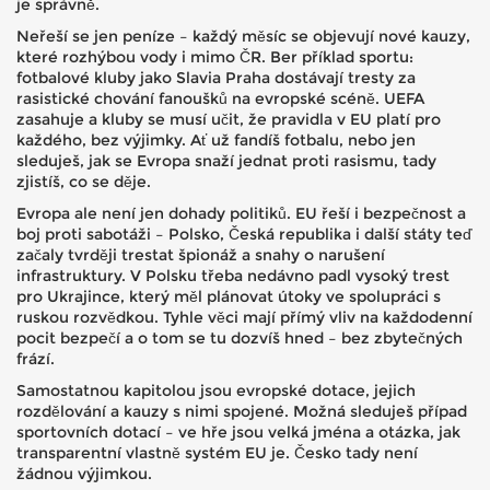
je správně.
Neřeší se jen peníze – každý měsíc se objevují nové kauzy,
které rozhýbou vody i mimo ČR. Ber příklad sportu:
fotbalové kluby jako Slavia Praha dostávají tresty za
rasistické chování fanoušků na evropské scéně. UEFA
zasahuje a kluby se musí učit, že pravidla v EU platí pro
každého, bez výjimky. Ať už fandíš fotbalu, nebo jen
sleduješ, jak se Evropa snaží jednat proti rasismu, tady
zjistíš, co se děje.
Evropa ale není jen dohady politiků. EU řeší i bezpečnost a
boj proti sabotáži – Polsko, Česká republika i další státy teď
začaly tvrději trestat špionáž a snahy o narušení
infrastruktury. V Polsku třeba nedávno padl vysoký trest
pro Ukrajince, který měl plánovat útoky ve spolupráci s
ruskou rozvědkou. Tyhle věci mají přímý vliv na každodenní
pocit bezpečí a o tom se tu dozvíš hned – bez zbytečných
frází.
Samostatnou kapitolou jsou evropské dotace, jejich
rozdělování a kauzy s nimi spojené. Možná sleduješ případ
sportovních dotací – ve hře jsou velká jména a otázka, jak
transparentní vlastně systém EU je. Česko tady není
žádnou výjimkou.