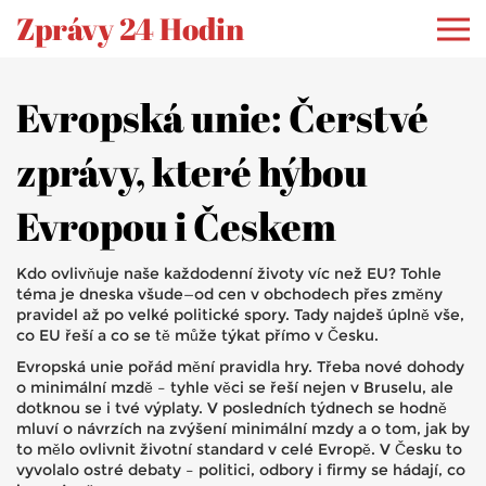
Zprávy 24 Hodin
Evropská unie: Čerstvé
zprávy, které hýbou
Evropou i Českem
Kdo ovlivňuje naše každodenní životy víc než EU? Tohle
téma je dneska všude—od cen v obchodech přes změny
pravidel až po velké politické spory. Tady najdeš úplně vše,
co EU řeší a co se tě může týkat přímo v Česku.
Evropská unie pořád mění pravidla hry. Třeba nové dohody
o minimální mzdě – tyhle věci se řeší nejen v Bruselu, ale
dotknou se i tvé výplaty. V posledních týdnech se hodně
mluví o návrzích na zvýšení minimální mzdy a o tom, jak by
to mělo ovlivnit životní standard v celé Evropě. V Česku to
vyvolalo ostré debaty – politici, odbory i firmy se hádají, co