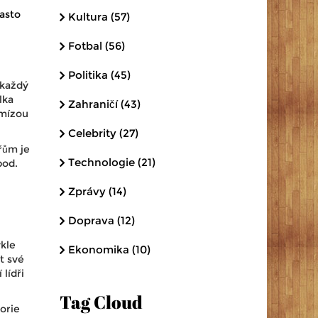
často
Kultura
(57)
Fotbal
(56)
Politika
(45)
 každý
lka
Zahraničí
(43)
emízou
Celebrity
(27)
řům je
Technologie
(21)
bod.
Zprávy
(14)
.
Doprava
(12)
ykle
Ekonomika
(10)
t své
lídři
Tag Cloud
orie