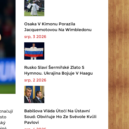
Osaka V Kimonu Porazila
Jacquemotovou Na Wimbledonu
srp, 3 2026
Rusko Slaví Šermířské Zlato S
Hymnou. Ukrajina Bojuje V Haagu
srp, 2 2026
Babišova Vláda Útočí Na Ústavní
načují
Soud: Obviňuje Ho Ze Svévole Kvůli
asto
Pavlovi
ský
ině.