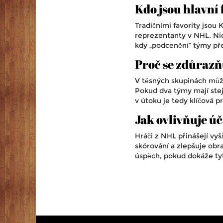
Kdo jsou hlavní 
Tradičními favority jsou 
reprezentanty v NHL. Nic
kdy „podcenění“ týmy pře
Proč se zdůraz
V těsných skupinách můž
Pokud dva týmy mají stej
v útoku je tedy klíčová 
Jak ovlivňuje ú
Hráči z NHL přinášejí vyš
skórování a zlepšuje obr
úspěch, pokud dokáže tyt