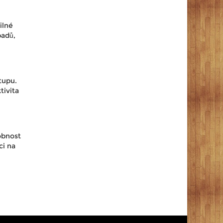
ilné
padů,
tupu.
tivita
obnost
ci na