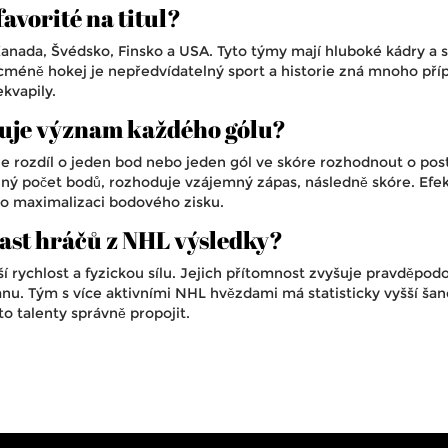
favorité na titul?
Kanada, Švédsko, Finsko a USA. Tyto týmy mají hluboké kádry a s
méně hokej je nepředvídatelný sport a historie zná mnoho pří
kvapily.
ňuje význam každého gólu?
e rozdíl o jeden bod nebo jeden gól ve skóre rozhodnout o pos
ný počet bodů, rozhoduje vzájemný zápas, následně skóre. Efek
pro maximalizaci bodového zisku.
čast hráčů z NHL výsledky?
ší rychlost a fyzickou sílu. Jejich přítomnost zvyšuje pravděpod
anu. Tým s více aktivními NHL hvězdami má statisticky vyšší šan
o talenty správně propojit.