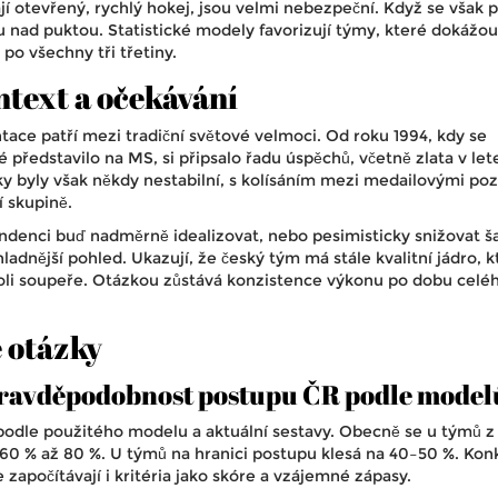
jí otevřený, rychlý hokej, jsou velmi nebezpeční. Když se však př
lu nad puktou. Statistické modely favorizují týmy, které dokážou
po všechny tři třetiny.
ntext a očekávání
ace patří mezi tradiční světové velmoci. Od roku 1994, kdy se
představilo na MS, si připsalo řadu úspěchů, včetně zlata v let
ky byly však někdy nestabilní, s kolísáním mezi medailovými po
í skupině.
ndenci buď nadměrně idealizovat, nebo pesimisticky snižovat š
hladnější pohled. Ukazují, že český tým má stále kvalitní jádro, k
oli soupeře. Otázkou zůstává konzistence výkonu po dobu celé
 otázky
pravděpodobnost postupu ČR podle model
podle použitého modelu a aktuální sestavy. Obecně se u týmů z
60 % až 80 %. U týmů na hranici postupu klesá na 40–50 %. Kon
e započítávají i kritéria jako skóre a vzájemné zápasy.