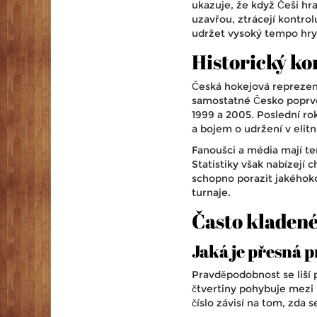
ukazuje, že když Češi hra
uzavřou, ztrácejí kontro
udržet vysoký tempo hry 
Historický ko
Česká hokejová reprezent
samostatné Česko poprvé 
1999 a 2005. Poslední ro
a bojem o udržení v elitn
Fanoušci a média mají te
Statistiky však nabízejí c
schopno porazit jakéhok
turnaje.
Často kladené
Jaká je přesná 
Pravděpodobnost se liší 
čtvertiny pohybuje mezi 
číslo závisí na tom, zda s