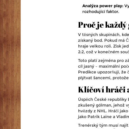
Analýza power play:
Vy
rozhodující faktor.
Proč je každý 
V těsných skupinách, kde
získaný bod. Pokud má Čes
hraje velkou roli. Zisk 
2:2, což v konečném souč
Toto platí zejména pro z
cíl jasný – maximální poč
Predikce upozorňují, že 
plýtvat šancemi, protože
Klíčoví hráči 
Úspěch České republiky bu
zkušený gólman, jehož vý
hvězdy z NHL. Hráči jak
jako
Patrik Laine
a
Vladi
Trenérský tým musí najít