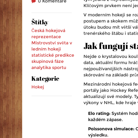
0 Komentáře
Klíčovým prvkem není jen 
V moderním hokeji se roz
Štítky
postupem a skokem může b
útoku budou mít větší vá
Česká hokejová
trenérského štábu i stati
reprezentace
Jak fungují st
Mistrovství světa v
ledním hokeji
statistické predikce
Nejde o krystalovou koul
skupinová fáze
data, aktuální formu hrá
analytika sportu
nejpoužívanějších nástro
skórování na základě prů
Kategorie
Mezinárodní hokejová fed
Hokej
portály jako
Hockey Ref
aktualizují své modely. T
výkony v NHL, kde hraje 
Elo rating:
Systém hodno
každém zápase.
Poissonova simulace:
G
výsledku.