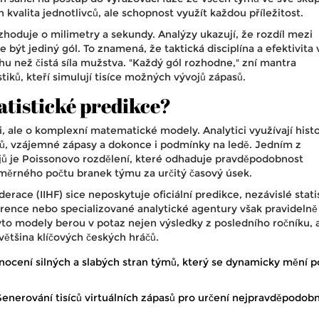
kvalita jednotlivců, ale schopnost využít každou příležitost.
hoduje o milimetry a sekundy. Analýzy ukazují, že rozdíl mezi
ýt jediný gól. To znamená, že taktická disciplína a efektivita 
hu než čistá síla mužstva. "Každý gól rozhodne," zní mantra
stiků, kteří simulují tisíce možných vývojů zápasů.
atistické predikce?
i, ale o komplexní matematické modely. Analytici využívají hist
čů, vzájemné zápasy a dokonce i podmínky na ledě. Jedním z
jů je Poissonovo rozdělení, které odhaduje pravděpodobnost
měrného počtu branek týmu za určitý časový úsek.
erace (IIHF)
sice neposkytuje oficiální predikce, nezávislé stati
erence
nebo specializované analytické agentury však pravidelně
yto modely berou v potaz nejen výsledky z posledního ročníku, a
většina klíčových českých hráčů.
cení silných a slabých stran týmů, který se dynamicky mění p
enerování tisíců virtuálních zápasů pro určení nejpravděpodobn