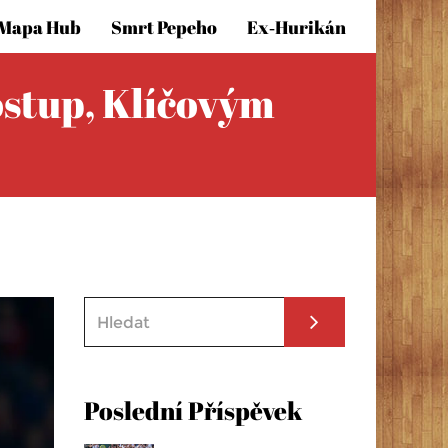
Mapa Hub
Smrt Pepeho
Ex‑hurikán
ostup, Klíčovým
Poslední Příspěvek