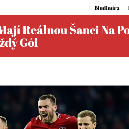
Bludimíra
Mají Reálnou Šanci Na P
ždý Gól