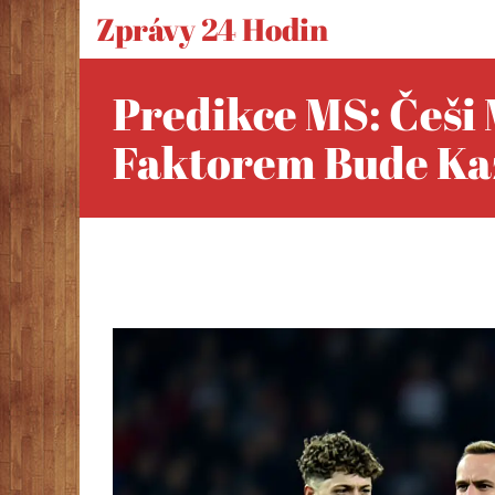
Zprávy 24 Hodin
Predikce MS: Češi 
Faktorem Bude Ka