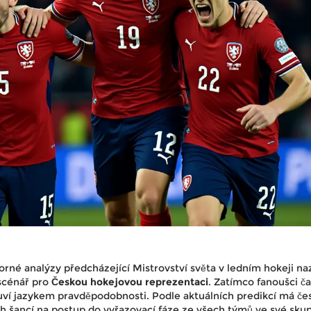
orné analýzy předcházející
Mistrovství světa v ledním hokeji
naz
 scénář pro
Českou hokejovou reprezentaci
. Zatímco fanoušci č
luví jazykem pravděpodobnosti. Podle aktuálních predikcí má če
ch šancí na postup do vyřazovací fáze ze všech týmů ve své skup