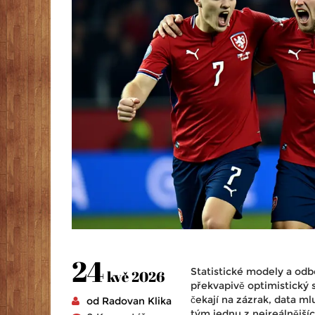
24
Statistické modely a odb
kvě 2026
překvapivě optimistický
čekají na zázrak, data m
od Radovan Klika
tým jednu z nejreálnější