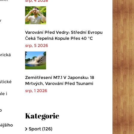
srp, 4 2026
v
Varování Před Vedry: Střední Evropu
Čeká Tepelná Kopule Přes 40 °C
srp, 5 2026
orická
Zemětřesení M7.1 V Japonsku: 18
stické
Mrtvých, Varování Před Tsunami
srp, 1 2026
le i
o
Kategorie
ějšího
Sport
(126)