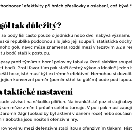
hodnocení efektivity při hrách přesilovky a oslabení, což bývá 
gól tak důležitý?
 se body liší často pouze o jedničku nebo dvě, nabývá významu
ká republika podobnou sílu jako její soupeři, statistická odchy
jednoho gólu navíc může znamenat rozdíl mezi vítězstvím 3:2 a r
tu bodů stačí k postupu.
ápasy proti týmům z horní poloviny tabulky. Proti slabším soupe
et bodů. Proti favoritům pak stačí čestný výkon a ideálně jeden 
čeští hokejisté musí být extrémně efektivní. Nemohou si dovolit
 jejich konverzní poměr (poměr střel ke gólům) bude pod lupou
a taktické nastavení
de záviset na několika pilířích. Na brankářské pozici stojí obv
kon může změnit průběh celého turnaje. V poli pak musí zapoji
o
Jaromír Jágr
(pokud by byl aktivní v daném roce) nebo současní 
mír Sobotka
jsou nositeli ofenzivní hry.
 rovnováhu mezi defenzivní stabilitou a ofenzivním tlakem. Hist