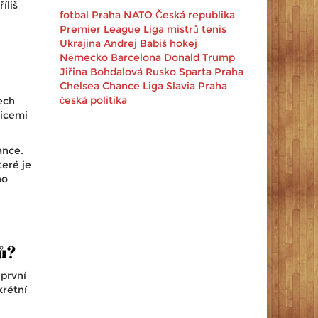
íliš
fotbal
Praha
NATO
Česká republika
Premier League
Liga mistrů
tenis
Ukrajina
Andrej Babiš
hokej
Německo
Barcelona
Donald Trump
Jiřina Bohdalová
Rusko
Sparta Praha
Chelsea
Chance Liga
Slavia Praha
česká politika
ech
zicemi
ance.
teré je
ho
ů?
 první
krétní