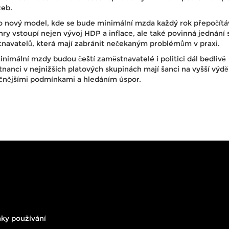
žeb.
n o nový model, kde se bude minimální mzda každý rok přepočítá
ry vstoupí nejen vývoj HDP a inflace, ale také povinná jednání 
tnavatelů, která mají zabránit nečekaným problémům v praxi.
 minimální mzdy budou čeští zaměstnavatelé i politici dál bedlivě
nanci v nejnižších platových skupinách mají šanci na vyšší výdě
očnějšími podmínkami a hledáním úspor.
ky používání