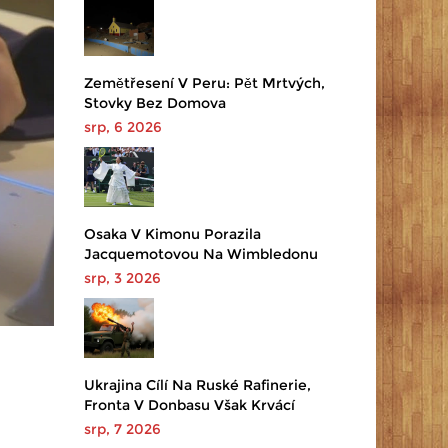
Zemětřesení V Peru: Pět Mrtvých,
Stovky Bez Domova
srp, 6 2026
Osaka V Kimonu Porazila
Jacquemotovou Na Wimbledonu
srp, 3 2026
Ukrajina Cílí Na Ruské Rafinerie,
Fronta V Donbasu Však Krvácí
srp, 7 2026