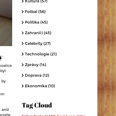
Kultura
(57)
Fotbal
(56)
Politika
(45)
Zahraničí
(45)
Celebrity
(27)
y
Technologie
(21)
Zprávy
(14)
koalice
 byl
Doprava
(12)
 by
Ekonomika
(10)
nem
Tag Cloud
 aniž
oroste