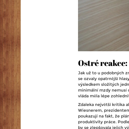
Ostré reakce:
Jak už to u podobných zm
se ozvaly opatrnější hla
výsledkem složitých jedná
minimální mzdy nemusí o
vláda měla lépe zohledn
Zdaleka největší kritika 
Wiesnerem, prezidentem
poukazují na fakt, že pl
produktivity práce. Podl
by se zlepšovala jejich