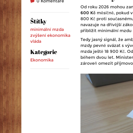
0 Komentáře
Od roku 2026 mohou zamě
600 Kč
měsíčně, pokud vl
800 Kč proti současnému 
Štítky
navazuje na dřívější zák
minimální mzda
přiblížit minimální mzd
zvýšení
ekonomika
Tedy jasný signál, že am
vláda
mzdy pevně svázat s vývo
Kategorie
mzda ještě 18 900 Kč. O
během dvou let. Minister
Ekonomika
zároveň omezit příjmovo