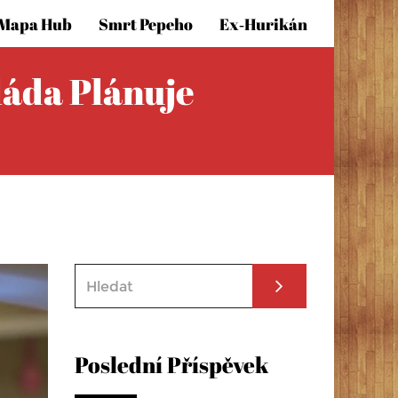
Mapa Hub
Smrt Pepeho
Ex‑hurikán
láda Plánuje
Poslední Příspěvek