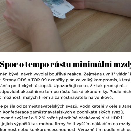
 Spor o tempo růstu minimální mzd
ěn bývá, návrh vyvolal bouřlivé reakce. Zejména uvnitř vládní 
sy. Strany ODS a TOP 09 označily plán za velký kompromis, který
ní a politických ústupků. Upozorňují na to, že tak prudký růst
dpovídat aktuálnímu tempu růstu české ekonomiky. Podle nich
it možnosti malých firem a zaměstnavatelů na venkově.
ale přišla od zaměstnavatelských svazů. Podnikatelé v čele s Ja
 Konfederace zaměstnavatelských a podnikatelských svazů,
ánované zvýšení o 9,2 % ročně předbíhá očekávaný růst HDP i
e jejich výpočtů tak mohou firmy čelit vyšším nákladům na mzdy,
 výkonnost nebo konkurenceschopnost. Výrazně tím podle nich p