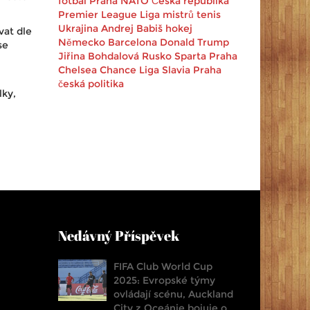
fotbal
Praha
NATO
Česká republika
Premier League
Liga mistrů
tenis
Ukrajina
Andrej Babiš
hokej
vat dle
Německo
Barcelona
Donald Trump
se
Jiřina Bohdalová
Rusko
Sparta Praha
Chelsea
Chance Liga
Slavia Praha
česká politika
lky,
Nedávný Příspěvek
FIFA Club World Cup
2025: Evropské týmy
ovládají scénu, Auckland
City z Oceánie bojuje o