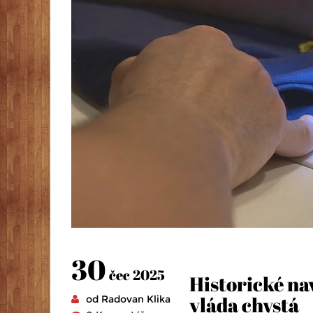
30
čec 2025
Historické na
vláda chystá
od Radovan Klika