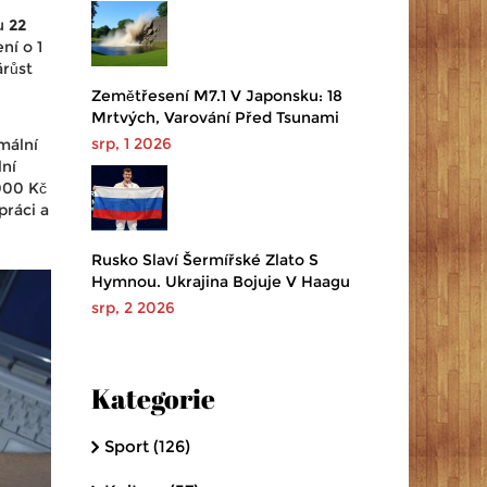
ou
22
ní o 1
árůst
Zemětřesení M7.1 V Japonsku: 18
Mrtvých, Varování Před Tsunami
srp, 1 2026
mální
lní
000 Kč
práci a
Rusko Slaví Šermířské Zlato S
Hymnou. Ukrajina Bojuje V Haagu
srp, 2 2026
Kategorie
Sport
(126)