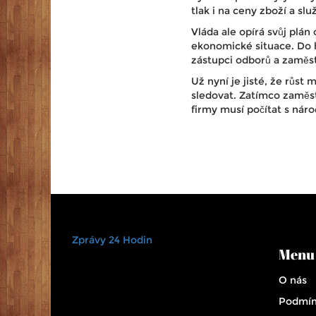
tlak i na ceny zboží a slu
Vláda ale opírá svůj plá
ekonomické situace. Do h
zástupci odborů a zaměs
Už nyní je jisté, že růst
sledovat. Zatímco zaměst
firmy musí počítat s nár
Zprávy 24 Hodin
Menu
O nás
Podmín