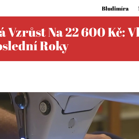
Bludimíra
 Vzrůst Na 22 600 Kč: V
oslední Roky