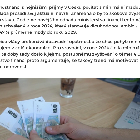
stnanci s nejnižšími příjmy v Česku počítat s minimální mzd
áda prosadí svůj aktuální návrh. Znamenalo by to skokové zvýše
stavu. Podle nejnovějšího odhadu ministerstva financí tento n
on schválený v roce 2024, který stanovuje dlouhodobou ambici:
u 47 % průměrné mzdy do roku 2029.
bice vlády překonává dosavadní opatrnost a že chce pohyb mini
jem v celé ekonomice. Pro srovnání, v roce 2024 činila minimá
d té doby tedy došlo k jejímu postupnému zvyšování o téměř 4 
stvo financí proto argumentuje, že takový trend má motivovat 
u nerovnost.