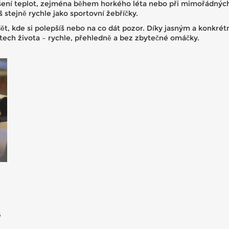
šení teplot, zejména během horkého léta nebo při mimořádných
 stejně rychle jako sportovní žebříčky.
dět, kde si polepšíš nebo na co dát pozor. Díky jasným a konkré
stech života – rychle, přehledně a bez zbytečné omáčky.
6