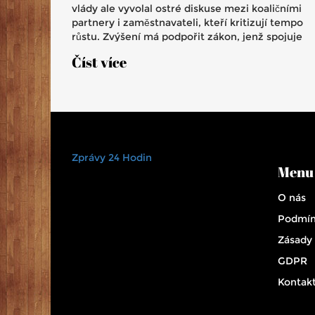
vlády ale vyvolal ostré diskuse mezi koaličními
partnery i zaměstnavateli, kteří kritizují tempo
růstu. Zvýšení má podpořit zákon, jenž spojuje
minimální mzdu s průměrnou mzdou.
Číst více
Zprávy 24 Hodin
Menu
O nás
Podmín
Zásady
GDPR
Kontak