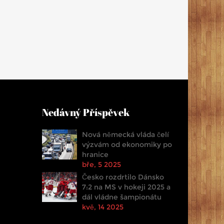
Nedávný Příspěvek
Nová německá vláda čelí
výzvám od ekonomiky po
hranice
bře, 5 2025
Česko rozdrtilo Dánsko
7:2 na MS v hokeji 2025 a
dál vládne šampionátu
kvě, 14 2025