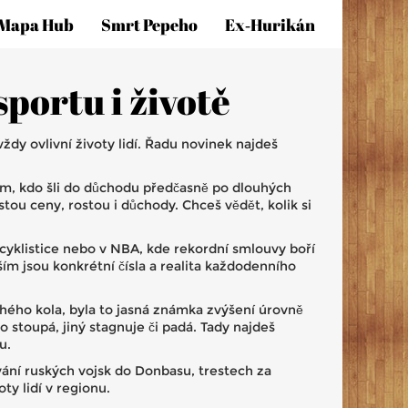
Mapa Hub
Smrt Pepeho
Ex‑hurikán
sportu i životě
dy ovlivní životy lidí. Řadu novinek najdeš
ěm, kdo šli do důchodu předčasně po dlouhých
ou ceny, rostou i důchody. Chceš vědět, kolik si
 cyklistice nebo v NBA, kde rekordní smlouvy boří
ším jsou konkrétní čísla a realita každodenního
uhého kola, byla to jasná známka zvýšení úrovně
stoupá, jiný stagnuje či padá. Tady najdeš
u.
vání ruských vojsk do Donbasu, trestech za
ty lidí v regionu.