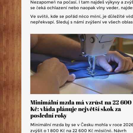
Nezapomeň na počasí. I tam najdeš výkyvy a zvý
se čeká ochlazení nebo naopak vlny veder, najdeš
Ve světě, kde se pořád něco mění, je důležité vě
nepřekvapí. Sleduj s námi zvýšení ve všech obla
Minimální mzda má vzrůst na 22 600
Kč: vláda plánuje největší skok za
poslední roky
Minimální mzda by se v Česku mohla v roce 202
zvýšit o 1 800 Kč na 22 600 Kč měsíčně. Návrh