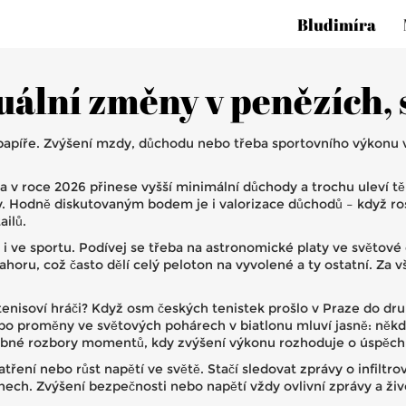
Bludimíra
uální změny v penězích, 
 papíře. Zvýšení mzdy, důchodu nebo třeba sportovního výkonu vž
 v roce 2026 přinese vyšší minimální důchody a trochu uleví t
y. Hodně diskutovaným bodem je i valorizace důchodů – když rost
ailů.
 i ve sportu. Podívej se třeba na astronomické platy ve světové
oru, což často dělí celý peloton na vyvolené a ty ostatní. Za v
o tenisoví hráči? Když osm českých tenistek prošlo v Praze do dr
 proměny ve světových pohárech v biatlonu mluví jasně: někdo 
robné rozbory momentů, kdy zvýšení výkonu rozhoduje o úspěch
ní nebo růst napětí ve světě. Stačí sledovat zprávy o infiltro
ech. Zvýšení bezpečnosti nebo napětí vždy ovlivní zprávy a živo