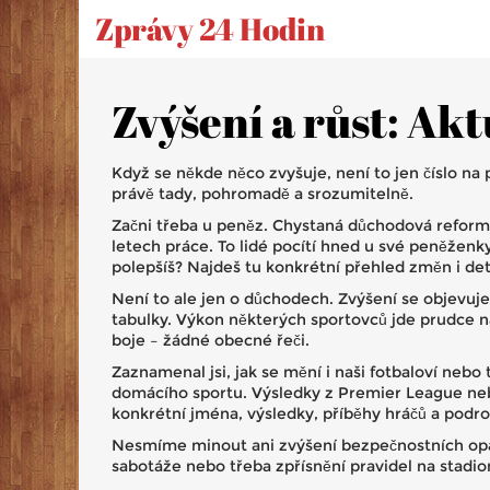
Zprávy 24 Hodin
Zvýšení a růst: Akt
Když se někde něco zvyšuje, není to jen číslo na
právě tady, pohromadě a srozumitelně.
Začni třeba u peněz. Chystaná důchodová reforma
letech práce. To lidé pocítí hned u své peněženk
polepšíš? Najdeš tu konkrétní přehled změn i det
Není to ale jen o důchodech. Zvýšení se objevuje
tabulky. Výkon některých sportovců jde prudce nah
boje – žádné obecné řeči.
Zaznamenal jsi, jak se mění i naši fotbaloví neb
domácího sportu. Výsledky z Premier League nebo
konkrétní jména, výsledky, příběhy hráčů a pod
Nesmíme minout ani zvýšení bezpečnostních opatře
sabotáže nebo třeba zpřísnění pravidel na stadion