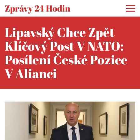
Zprávy 24 Hodin
Lipavský Chce Zpět
Klíčový Post V NATO:
Posílení České Pozice
V Alianci