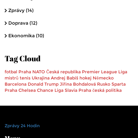
Zprávy
(14)
Doprava
(12)
Ekonomika
(10)
Tag Cloud
fotbal
Praha
NATO
Česká republika
Premier League
Liga
mistrů
tenis
Ukrajina
Andrej Babiš
hokej
Německo
Barcelona
Donald Trump
Jiřina Bohdalová
Rusko
Sparta
Praha
Chelsea
Chance Liga
Slavia Praha
česká politika
Zprávy 24 Hodin