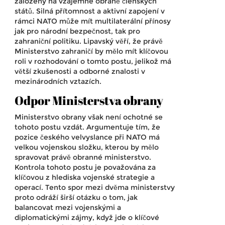
založený na vzájemné obraně členských
států. Silná přítomnost a aktivní zapojení v
rámci NATO může mít multilaterální přínosy
jak pro národní bezpečnost, tak pro
zahraniční politiku. Lipavský věří, že právě
Ministerstvo zahraničí by mělo mít klíčovou
roli v rozhodování o tomto postu, jelikož má
větší zkušenosti a odborné znalosti v
mezinárodních vztazích.
Odpor Ministerstva obrany
Ministerstvo obrany však není ochotné se
tohoto postu vzdát. Argumentuje tím, že
pozice českého velvyslance při NATO má
velkou vojenskou složku, kterou by mělo
spravovat právě obranné ministerstvo.
Kontrola tohoto postu je považována za
klíčovou z hlediska vojenské strategie a
operací. Tento spor mezi dvěma ministerstvy
proto odráží širší otázku o tom, jak
balancovat mezi vojenskými a
diplomatickými zájmy, když jde o klíčové