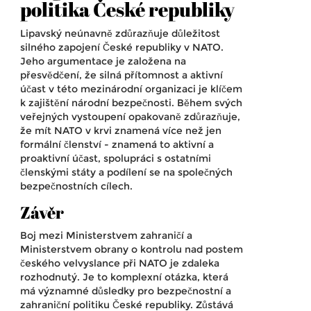
politika České republiky
Lipavský neúnavně zdůrazňuje důležitost
silného zapojení České republiky v NATO.
Jeho argumentace je založena na
přesvědčení, že silná přítomnost a aktivní
účast v této mezinárodní organizaci je klíčem
k zajištění národní bezpečnosti. Během svých
veřejných vystoupení opakovaně zdůrazňuje,
že mít NATO v krvi znamená více než jen
formální členství - znamená to aktivní a
proaktivní účast, spolupráci s ostatními
členskými státy a podílení se na společných
bezpečnostních cílech.
Závěr
Boj mezi Ministerstvem zahraničí a
Ministerstvem obrany o kontrolu nad postem
českého velvyslance při NATO je zdaleka
rozhodnutý. Je to komplexní otázka, která
má významné důsledky pro bezpečnostní a
zahraniční politiku České republiky. Zůstává