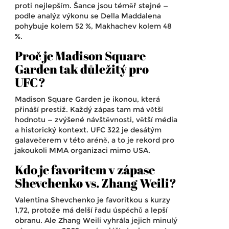
proti nejlepším. Šance jsou téměř stejné —
podle analýz výkonu se Della Maddalena
pohybuje kolem 52 %, Makhachev kolem 48
%.
Proč je Madison Square
Garden tak důležitý pro
UFC?
Madison Square Garden je ikonou, která
přináší prestiž. Každý zápas tam má větší
hodnotu — zvýšené návštěvnosti, větší média
a historický kontext. UFC 322 je desátým
galavečerem v této aréně, a to je rekord pro
jakoukoli MMA organizaci mimo USA.
Kdo je favoritem v zápase
Shevchenko vs. Zhang Weili?
Valentina Shevchenko je favoritkou s kurzy
1,72, protože má delší řadu úspěchů a lepší
obranu. Ale Zhang Weili vyhrála jejich minulý