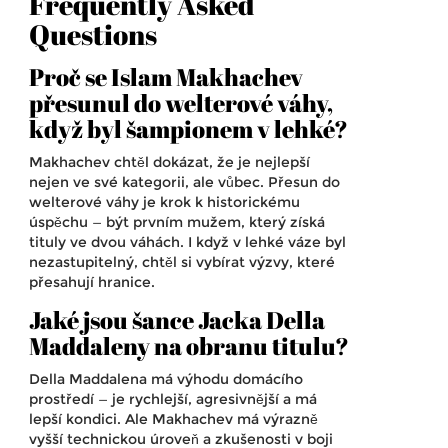
Frequently Asked
Questions
Proč se Islam Makhachev
přesunul do welterové váhy,
když byl šampionem v lehké?
Makhachev chtěl dokázat, že je nejlepší
nejen ve své kategorii, ale vůbec. Přesun do
welterové váhy je krok k historickému
úspěchu — být prvním mužem, který získá
tituly ve dvou váhách. I když v lehké váze byl
nezastupitelný, chtěl si vybírat výzvy, které
přesahují hranice.
Jaké jsou šance Jacka Della
Maddaleny na obranu titulu?
Della Maddalena má výhodu domácího
prostředí — je rychlejší, agresivnější a má
lepší kondici. Ale Makhachev má výrazně
vyšší technickou úroveň a zkušenosti v boji