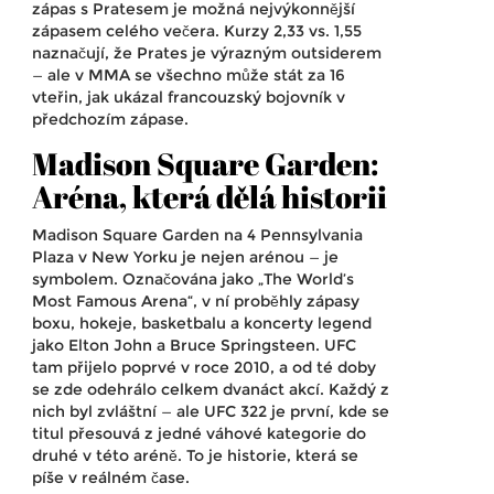
zápas s Pratesem je možná nejvýkonnější
zápasem celého večera. Kurzy 2,33 vs. 1,55
naznačují, že Prates je výrazným outsiderem
— ale v MMA se všechno může stát za 16
vteřin, jak ukázal francouzský bojovník v
předchozím zápase.
Madison Square Garden:
Aréna, která dělá historii
Madison Square Garden
na 4 Pennsylvania
Plaza v New Yorku je nejen arénou — je
symbolem. Označována jako „The World’s
Most Famous Arena“, v ní proběhly zápasy
boxu, hokeje, basketbalu a koncerty legend
jako Elton John a Bruce Springsteen. UFC
tam přijelo poprvé v roce 2010, a od té doby
se zde odehrálo celkem dvanáct akcí. Každý z
nich byl zvláštní — ale UFC 322 je první, kde se
titul přesouvá z jedné váhové kategorie do
druhé v této aréně. To je historie, která se
píše v reálném čase.