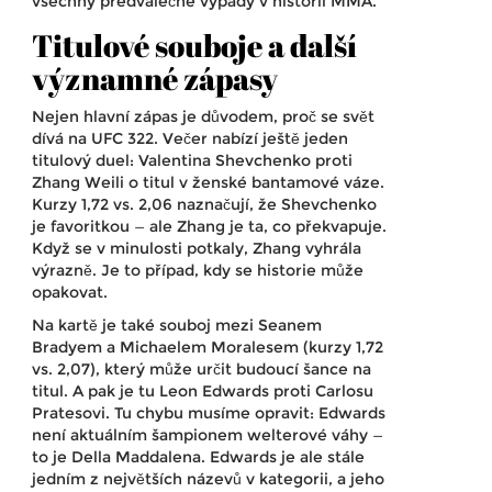
všechny předválečné výpady v historii MMA.
Titulové souboje a další
významné zápasy
Nejen hlavní zápas je důvodem, proč se svět
dívá na UFC 322. Večer nabízí ještě jeden
titulový duel:
Valentina Shevchenko
proti
Zhang Weili
o titul v ženské bantamové váze.
Kurzy 1,72 vs. 2,06 naznačují, že Shevchenko
je favoritkou — ale Zhang je ta, co překvapuje.
Když se v minulosti potkaly, Zhang vyhrála
výrazně. Je to případ, kdy se historie může
opakovat.
Na kartě je také souboj mezi
Seanem
Bradyem
a
Michaelem Moralesem
(kurzy 1,72
vs. 2,07), který může určit budoucí šance na
titul. A pak je tu
Leon Edwards
proti
Carlosu
Pratesovi
. Tu chybu musíme opravit: Edwards
není aktuálním šampionem welterové váhy —
to je Della Maddalena. Edwards je ale stále
jedním z největších názevů v kategorii, a jeho