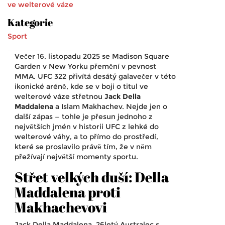
ve welterové váze
Kategorie
Sport
Večer 16. listopadu 2025 se Madison Square
Garden v New Yorku přemění v pevnost
MMA.
UFC 322
přivítá desátý galavečer v této
ikonické aréně, kde se v boji o titul ve
welterové váze střetnou
Jack Della
Maddalena
a
Islam Makhachev
. Nejde jen o
další zápas — tohle je přesun jednoho z
největších jmén v historii UFC z lehké do
welterové váhy, a to přímo do prostředí,
které se proslavilo právě tím, že v něm
přežívají největší momenty sportu.
Střet velkých duší: Della
Maddalena proti
Makhachevovi
Jack Della Maddalena, 26letý Australec s