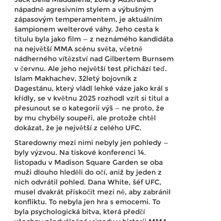
nápadně agresivním stylem a výbušným
zápasovým temperamentem, je aktuálním
šampionem welterové váhy. Jeho cesta k
titulu byla jako film — z neznámého kandidáta
na největší MMA scénu světa, včetně
nádherného vítězství nad Gilbertem Burnsem
v červnu. Ale jeho největší test přichází teď.
Islam Makhachev, 32letý bojovník z
Dagestánu, který vládl lehké váze jako král s
křídly, se v květnu 2025 rozhodl vzít si titul a
přesunout se o kategorii výš — ne proto, že
by mu chyběly soupeři, ale protože chtěl
dokázat, že je největší z celého UFC.
Staredowny mezi nimi nebyly jen pohledy —
byly výzvou. Na tiskové konferenci 14.
listopadu v Madison Square Garden se oba
muži dlouho hleděli do očí, aniž by jeden z
nich odvrátil pohled. Dana White, šéf
UFC
,
musel dvakrát přiskočit mezi ně, aby zabránil
konfliktu. To nebyla jen hra s emocemi. To
byla psychologická bitva, která předčí