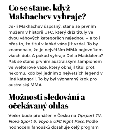
Co se stane, když
Makhachev vyhraje?
Je-li Makhachev úspěšný, stane se prvním
mužem v historii UFC, který drží tituly ve
dvou váhových kategoriích najednou — a to i
přes to, že titul v lehké váze již vzdal. To by
znamenalo, že je největším MMA bojovníkem
všech dob. A pokud vyhraje Della Maddalena?
Pak se stane prvním australským šampionem
ve welterové váze, který obhájil titul proti
někomu, kdo byl jedním z největších legend v
jiné kategorii. To by byl významný krok pro
australský MMA.
Možnosti sledování a
očekávaný ohlas
Večer bude přenášen v Česku na
Tipsport TV
,
Nova Sport 6
,
Voyo
a
UFC Fight Pass
. Podle
hodnocení fanoušků dosahuje celý program