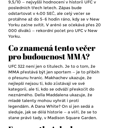
9,5/10 — nejvyšší hodnocení v historii UFC v
posledních třech letech. Zápas bude
odstartovat v 4:00 SEČ, ale celý večer se
protáhne až do 5–6 hodin ráno, kdy se v New
Yorku začne svítit. V aréně se očekává přes 20
000 diváků — rekordní počet pro UFC v New
Yorku.
Co znamená tento večer
pro budoucnost MMA?
UFC 322 není jen o titulech. Je to o tom, že
MMA přestává být jen sportem — je to příběh
o přesunu hranic. Makhachev ukazuje, že
nejlepší nejsou ti, kdo zůstávají ve své
kategorii, ale ti, kdo se odváží přeskočit do
neznámého. Della Maddalena ukazuje, že
mladé talenty mohou vyhrát i proti
legendám. A Dana White? On si jen sedá a
sleduje, jak se dělá historie — a věří, že se to
stane právě tady, v Madison Square Garden.