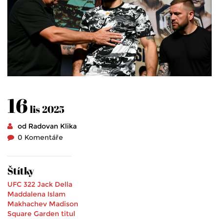
16
lis 2025
od Radovan Klika
0 Komentáře
Štítky
UFC 322
Jack Della
Maddalena
Islam
Makhachev
Madison
Square Garden
titul