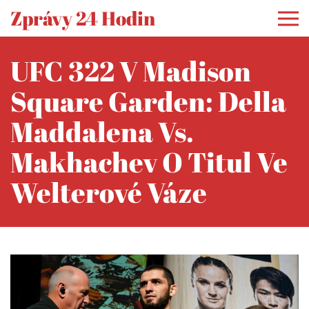
Zprávy 24 Hodin
UFC 322 V Madison
Square Garden: Della
Maddalena Vs.
Makhachev O Titul Ve
Welterové Váze