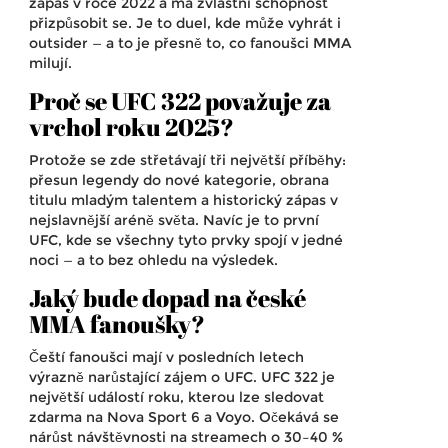
zápas v roce 2022 a má zvláštní schopnost
přizpůsobit se. Je to duel, kde může vyhrát i
outsider — a to je přesně to, co fanoušci MMA
milují.
Proč se UFC 322 považuje za
vrchol roku 2025?
Protože se zde střetávají tři největší příběhy:
přesun legendy do nové kategorie, obrana
titulu mladým talentem a historický zápas v
nejslavnější aréně světa. Navíc je to první
UFC, kde se všechny tyto prvky spojí v jedné
noci — a to bez ohledu na výsledek.
Jaký bude dopad na české
MMA fanoušky?
Čeští fanoušci mají v posledních letech
výrazně narůstající zájem o UFC. UFC 322 je
největší událostí roku, kterou lze sledovat
zdarma na Nova Sport 6 a Voyo. Očekává se
nárůst návštěvnosti na streamech o 30–40 %