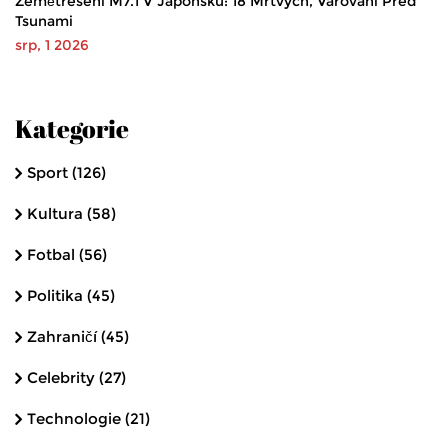
Zemětřesení M7.1 V Japonsku: 18 Mrtvých, Varování Před
Tsunami
srp, 1 2026
Kategorie
Sport
(126)
Kultura
(58)
Fotbal
(56)
Politika
(45)
Zahraničí
(45)
Celebrity
(27)
Technologie
(21)