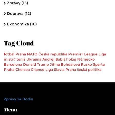
Zprávy
(15)
Doprava
(12)
Ekonomika
(10)
Tag Cloud
fotbal
Praha
NATO
Česká republika
Premier League
Liga
mistrů
tenis
Ukrajina
Andrej Babiš
hokej
Německo
Barcelona
Donald Trump
Jiřina Bohdalová
Rusko
Sparta
Praha
Chelsea
Chance Liga
Slavia Praha
česká politika
Zprávy 24 Hodin
Menu