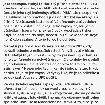
jako teenager. Nebyl to klasický příběh z dětského klubu —
všechno začalo tím, že chtěl zvládnout své vlastní strachy.
Dnes je jeho styl jedinečný: přišel z MMA, ale nezapomněl
na základy. Jeho přechod z juda do UFC byl nečekaný, ale
účinný. V zápasech často používá přechody z původních
pozic, které ostatní nečekají. Jeho zápasy nejsou jen o
výsledku — jsou o tom, jak se člověk vypořádá s tlakem.
Když se dostane do boje, neodstupuje. Dokonce ani když
ho někdo zasáhne. A to je to, co ho odlišuje.
Největší přelom v jeho kariéře přišel v roce 2023, kdy
porazil jednoho z nejlepších středních váhovců v historii
UFC. Nebyl to jen vítězství — byl to přesvědčivý důkaz, že
jeho styl funguje na nejvyšší úrovni. Od té doby ho sledují
nejen fanoušci, ale i trenéři z celého světa. Co ho činí tak
zajímavým? Nejen jeho technika, ale i jeho přístup. Nikdy
neříká, že je to jen zápas. Vždycky říká, že je to příležitost
se dokázat. A to se v UFC počítá.
Ve vaší kolekci najdete zápasy, kde Jack ukázal, jak se
převrací průběh boje, jak se vrací z pozic, kde by jiný
skončil, a jak se připravuje na každý zápas jako na poslední.
Některé zápasy jste viděli, jiné ne. Ale všechny mají jedno
společné: Jack Della Maddalena neustává. A to je to, proč