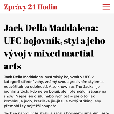
Zprávy 24 Hodin
Jack Della Maddalena:
UFC bojovník, styl a jeho
vývoj v mixed martial
arts
Jack Della Maddalena
,
australský bojovník v UFC v
kategorii střední váhy, známý svou agresivním stylem a
neuvěřitelnou odolností
. Also known as
The Jackal
, je
jedním z těch, kdo nejen bojují, ale i přeměňují zápasy na
show.
Nejde jen o sílu nebo rychlost — jde o to, jak
kombinuje judo, brazilské jiu-jitsu a tvrdý striking, aby
přemohl i ty nejtěžší soupeře.
Jack se narodil v Austrálii a začal s bojovými uměními ještě