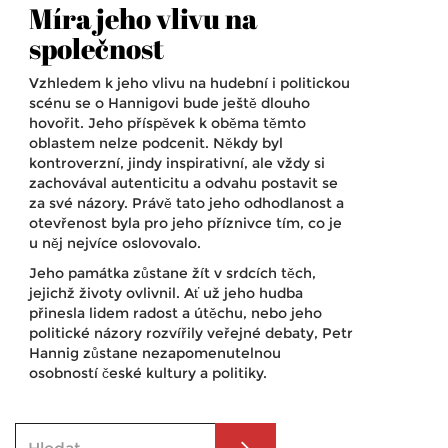
Míra jeho vlivu na
společnost
Vzhledem k jeho vlivu na hudební i politickou
scénu se o Hannigovi bude ještě dlouho
hovořit. Jeho příspěvek k oběma těmto
oblastem nelze podcenit. Někdy byl
kontroverzní, jindy inspirativní, ale vždy si
zachovával autenticitu a odvahu postavit se
za své názory. Právě tato jeho odhodlanost a
otevřenost byla pro jeho příznivce tím, co je
u něj nejvíce oslovovalo.
Jeho památka zůstane žít v srdcích těch,
jejichž životy ovlivnil. Ať už jeho hudba
přinesla lidem radost a útěchu, nebo jeho
politické názory rozvířily veřejné debaty, Petr
Hannig zůstane nezapomenutelnou
osobností české kultury a politiky.