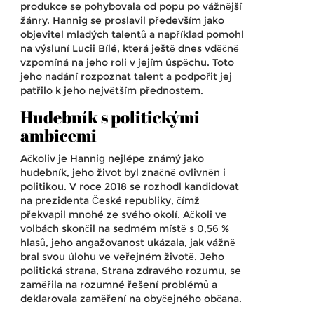
produkce se pohybovala od popu po vážnější
žánry. Hannig se proslavil především jako
objevitel mladých talentů a například pomohl
na výsluní Lucii Bílé, která ještě dnes vděčně
vzpomíná na jeho roli v jejím úspěchu. Toto
jeho nadání rozpoznat talent a podpořit jej
patřilo k jeho největším přednostem.
Hudebník s politickými
ambicemi
Ačkoliv je Hannig nejlépe známý jako
hudebník, jeho život byl značně ovlivněn i
politikou. V roce 2018 se rozhodl kandidovat
na prezidenta České republiky, čímž
překvapil mnohé ze svého okolí. Ačkoli ve
volbách skončil na sedmém místě s 0,56 %
hlasů, jeho angažovanost ukázala, jak vážně
bral svou úlohu ve veřejném životě. Jeho
politická strana, Strana zdravého rozumu, se
zaměřila na rozumné řešení problémů a
deklarovala zaměření na obyčejného občana.