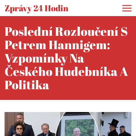
Zprávy 24 Hodin
Poslední Rozloučení S
Petrem Hannigem:
Vzpomínky Na
Českého Hudebníka A
Politika