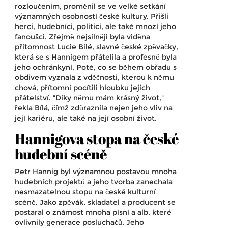
rozloučením, proměnil se ve velké setkání
významných osobností české kultury. Přišli
herci, hudebníci, politici, ale také mnozí jeho
fanoušci. Zřejmě nejsilněji byla viděna
přítomnost Lucie Bílé, slavné české zpěvačky,
která se s Hannigem přátelila a profesně byla
jeho ochránkyní. Poté, co se během obřadu s
obdivem vyznala z vděčnosti, kterou k němu
chová, přítomní pocítili hloubku jejich
přátelství. "Díky němu mám krásný život,"
řekla Bílá, čímž zdůraznila nejen jeho vliv na
její kariéru, ale také na její osobní život.
Hannigova stopa na české
hudební scéně
Petr Hannig byl významnou postavou mnoha
hudebních projektů a jeho tvorba zanechala
nesmazatelnou stopu na české kulturní
scéně. Jako zpěvák, skladatel a producent se
postaral o známost mnoha písní a alb, které
ovlivnily generace posluchačů. Jeho