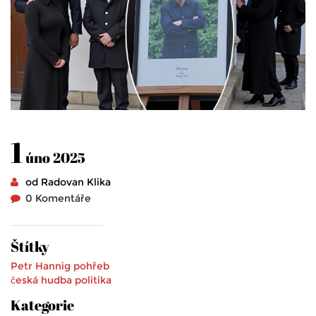
1
úno 2025
od Radovan Klika
0 Komentáře
Štítky
Petr Hannig
pohřeb
česká hudba
politika
Kategorie