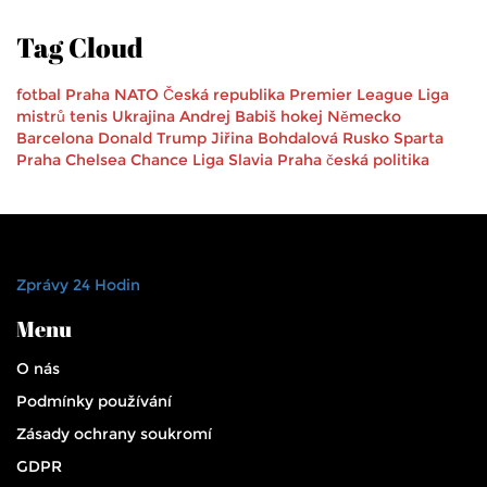
Tag Cloud
fotbal
Praha
NATO
Česká republika
Premier League
Liga
mistrů
tenis
Ukrajina
Andrej Babiš
hokej
Německo
Barcelona
Donald Trump
Jiřina Bohdalová
Rusko
Sparta
Praha
Chelsea
Chance Liga
Slavia Praha
česká politika
Zprávy 24 Hodin
Menu
O nás
Podmínky používání
Zásady ochrany soukromí
GDPR