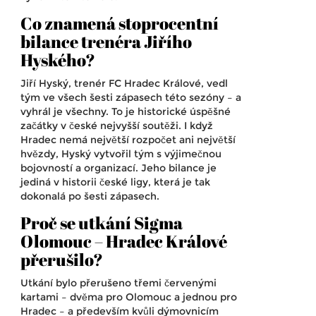
Co znamená stoprocentní
bilance trenéra Jiřího
Hyského?
Jiří Hyský, trenér
FC Hradec Králové
, vedl
tým ve všech šesti zápasech této sezóny – a
vyhrál je všechny. To je historické úspěšné
začátky v české nejvyšší soutěži. I když
Hradec nemá největší rozpočet ani největší
hvězdy, Hyský vytvořil tým s výjimečnou
bojovností a organizací. Jeho bilance je
jediná v historii české ligy, která je tak
dokonalá po šesti zápasech.
Proč se utkání Sigma
Olomouc – Hradec Králové
přerušilo?
Utkání bylo přerušeno třemi červenými
kartami – dvěma pro Olomouc a jednou pro
Hradec – a především kvůli dýmovnicím