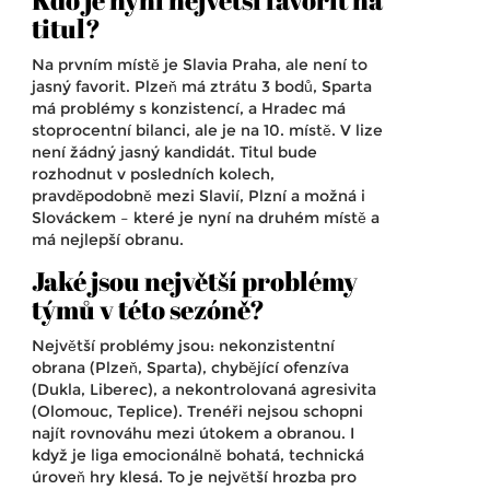
Kdo je nyní největší favorit na
titul?
Na prvním místě je Slavia Praha, ale není to
jasný favorit. Plzeň má ztrátu 3 bodů, Sparta
má problémy s konzistencí, a Hradec má
stoprocentní bilanci, ale je na 10. místě. V lize
není žádný jasný kandidát. Titul bude
rozhodnut v posledních kolech,
pravděpodobně mezi Slavií, Plzní a možná i
Slováckem – které je nyní na druhém místě a
má nejlepší obranu.
Jaké jsou největší problémy
týmů v této sezóně?
Největší problémy jsou: nekonzistentní
obrana (Plzeň, Sparta), chybějící ofenzíva
(Dukla, Liberec), a nekontrolovaná agresivita
(Olomouc, Teplice). Trenéři nejsou schopni
najít rovnováhu mezi útokem a obranou. I
když je liga emocionálně bohatá, technická
úroveň hry klesá. To je největší hrozba pro