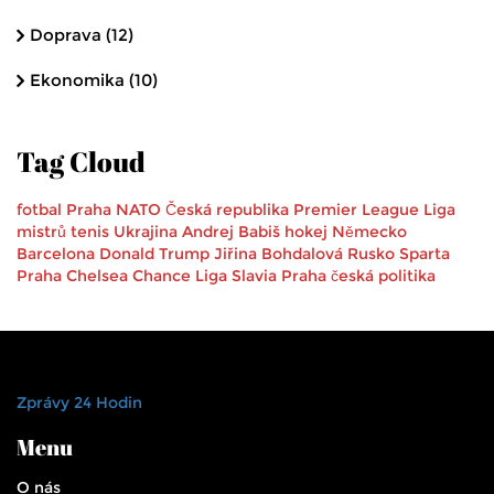
Doprava
(12)
Ekonomika
(10)
Tag Cloud
fotbal
Praha
NATO
Česká republika
Premier League
Liga
mistrů
tenis
Ukrajina
Andrej Babiš
hokej
Německo
Barcelona
Donald Trump
Jiřina Bohdalová
Rusko
Sparta
Praha
Chelsea
Chance Liga
Slavia Praha
česká politika
Zprávy 24 Hodin
Menu
O nás