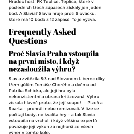
Hradec hostí
FK Teplice
. Teplice, které v
posledních třech zápasech získaly jen jeden
bod. A Slavia? Slavia hraje proti Slovácku,
které má 10 bodů z 12 zápasů. To je výzva.
Frequently Asked
Questions
Proč Slavia Praha vstoupila
na první místo, i když
nezasloužila výhru?
Slavia zvítězila 5:3 nad Slovanem Liberec díky
třem gólům Tomáše Chorého a dvěma od
Patrika Schicka, ale její hra byla
nekonzistentní a obrana kritizovaná. Výhru
získala hlavně proto, že její soupeři – Plzeň a
Sparta – prohráli nebo remizovali. V lize se
počítají body, ne kvalita hry – a tak Slavia
vstoupila na vrchol, i když většina expertů
považuje její výkon za nejhorší ze všech
výher v tomto kole.