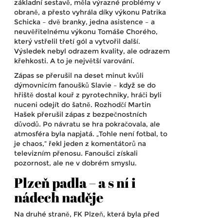
základní sestavě, měla výrazné problémy v
obraně, a přesto vyhrála díky výkonu
Patrika
Schicka
– dvě branky, jedna asistence – a
neuvěřitelnému výkonu
Tomáše Chorého
,
který vstřelil třetí gól a vytvořil další.
Výsledek nebyl odrazem kvality, ale odrazem
křehkosti. A to je největší varování.
Zápas se přerušil na deset minut kvůli
dýmovnicím fanoušků Slavie – když se do
hřiště dostal kouř z pyrotechniky, hráči byli
nuceni odejít do šatně. Rozhodčí
Martin
Hašek
přerušil zápas z bezpečnostních
důvodů. Po návratu se hra pokračovala, ale
atmosféra byla napjatá. „Tohle není fotbal, to
je chaos,“ řekl jeden z komentátorů na
televizním přenosu. Fanoušci získali
pozornost, ale ne v dobrém smyslu.
Plzeň padla – a s ní i
nádech naděje
Na druhé straně,
FK Plzeň
, která byla před