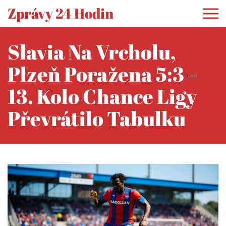
Zprávy 24 Hodin
Slavia Na Vrcholu,
Plzeň Poražena 5:3 –
13. Kolo Chance Ligy
Převrátilo Tabulku