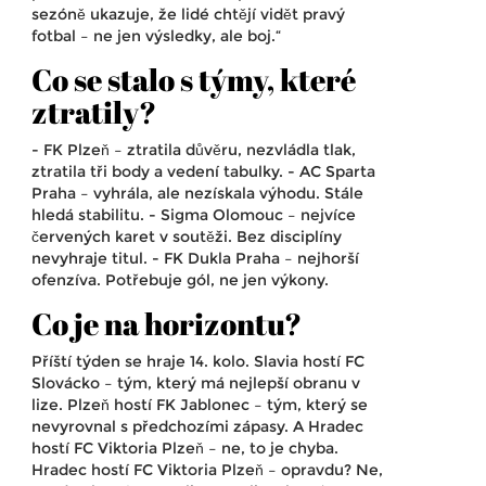
sezóně ukazuje, že lidé chtějí vidět pravý
fotbal – ne jen výsledky, ale boj.“
Co se stalo s týmy, které
ztratily?
-
FK Plzeň
– ztratila důvěru, nezvládla tlak,
ztratila tři body a vedení tabulky. -
AC Sparta
Praha
– vyhrála, ale nezískala výhodu. Stále
hledá stabilitu. -
Sigma Olomouc
– nejvíce
červených karet v soutěži. Bez disciplíny
nevyhraje titul. -
FK Dukla Praha
– nejhorší
ofenzíva. Potřebuje gól, ne jen výkony.
Co je na horizontu?
Příští týden se hraje 14. kolo. Slavia hostí
FC
Slovácko
– tým, který má nejlepší obranu v
lize. Plzeň hostí
FK Jablonec
– tým, který se
nevyrovnal s předchozími zápasy. A Hradec
hostí
FC Viktoria Plzeň
– ne, to je chyba.
Hradec hostí
FC Viktoria Plzeň
– opravdu? Ne,