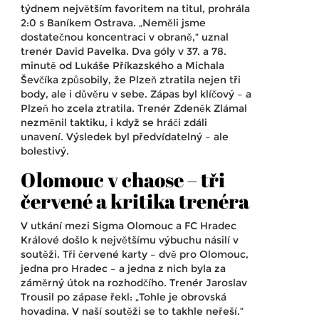
týdnem největším favoritem na titul, prohrála
2:0 s
Baníkem Ostrava
. „Neměli jsme
dostatečnou koncentraci v obraně,“ uznal
trenér
David Pavelka
. Dva góly v 37. a 78.
minutě od
Lukáše Příkazského
a
Michala
Ševčíka
způsobily, že Plzeň ztratila nejen tři
body, ale i důvěru v sebe. Zápas byl klíčový – a
Plzeň ho zcela ztratila. Trenér
Zdeněk Zlámal
nezměnil taktiku, i když se hráči zdáli
unavení. Výsledek byl předvídatelný – ale
bolestivý.
Olomouc v chaose – tři
červené a kritika trenéra
V utkání mezi
Sigma Olomouc
a
FC Hradec
Králové
došlo k největšímu výbuchu násilí v
soutěži. Tři červené karty – dvě pro Olomouc,
jedna pro Hradec – a jedna z nich byla za
záměrný útok na rozhodčího. Trenér
Jaroslav
Trousil
po zápase řekl: „Tohle je obrovská
hovadina. V naší soutěži se to takhle neřeší.“