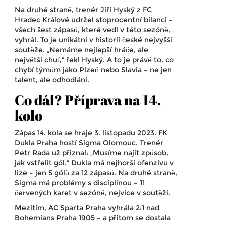
Na druhé straně, trenér
Jiří Hyský
z
FC
Hradec Králové
udržel stoprocentní bilanci –
všech šest zápasů, které vedl v této sezóně,
vyhrál. To je unikátní v historii české nejvyšší
soutěže. „Nemáme nejlepší hráče, ale
největší chuť,“ řekl Hyský. A to je právě to, co
chybí týmům jako Plzeň nebo Slavia – ne jen
talent, ale odhodlání.
Co dál? Příprava na 14.
kolo
Zápas 14. kola se hraje 3. listopadu 2023.
FK
Dukla Praha
hostí
Sigma Olomouc
. Trenér
Petr Rada
už přiznal: „Musíme najít způsob,
jak vstřelit gól.“ Dukla má nejhorší ofenzívu v
lize – jen 5 gólů za 12 zápasů. Na druhé straně,
Sigma má problémy s disciplínou – 11
červených karet v sezóně, nejvíce v soutěži.
Mezitím,
AC Sparta Praha
vyhrála 2:1 nad
Bohemians Praha 1905
– a přitom se dostala