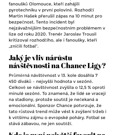
fanoušků Olomouce, kteří zahájili
pyrotechniku v první polovině. Rozhodčí
Martin Hašek přerušil zápas na 10 minut pro
bezpečnost. Tento incident byl
nejzávažnějším bezpečnostním problémem v
lize od roku 2020. Trenér Jaroslav Trousil
kritizoval rozhodčího, ale i fanoušky, kteří
„zničili fotbal“.
Jaký je vliv nárůstu
návštěvnosti na Chance Ligy?
Průměrná návštěvnost v 13. kole dosáhla 7
450 diváků – nejvyšší hodnota v sezóně.
Celkově se návštěvnost zvýšila o 12,5 % oproti
minulé sezóně. To znamená, že lidé se vracejí
na stadiony, protože soutěž je nečekaná a
emocionální. Sponzor
Chance
potvrzuje, že
tato růstová trend může vést k zvýšení tržeb i
k většímu zájmu o evropské poháry. Fotbal se
stává zábavou, ne jen soutěží.