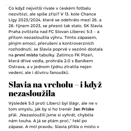
Co když největší rivale v českém fotbalu
nezvítězí, ale spíše zřízí? V 13. kole
Chance
Ligy 2023/2024
, které se odehrálo mezi 26. a
28. říjnem 2023, se přesně tak stalo.
SK Slavia
Praha
zvítězila nad
FC Slovan Liberec
5:3 – a
přitom nezasloužila výhru. Tímto zápasem,
plným emocí, přerušení a kontroverzních
rozhodnutí, se Slavia poprvé v sezóně dostala
na
první místo
tabulky. Zatímco
FK Plzeň
,
která dříve vedla, prohrála 2:0 s
Baníkem
Ostrava
, a v jednom týdnu ztratila nejen
vedení, ale i důvěru fanoušků.
Slavia na vrcholu – i když
nezasloužila
Výsledek 5:3 proti Liberci byl šlágr, ale ne v
tom smyslu, jak by si ho trenér
Jan Priske
přál. „Nezasloužili jsme si vyhrát, chyběla
nám touha. A já se ptám proč,“ řekl po
zápase. A měl pravdu. Slavia přišla o místo v