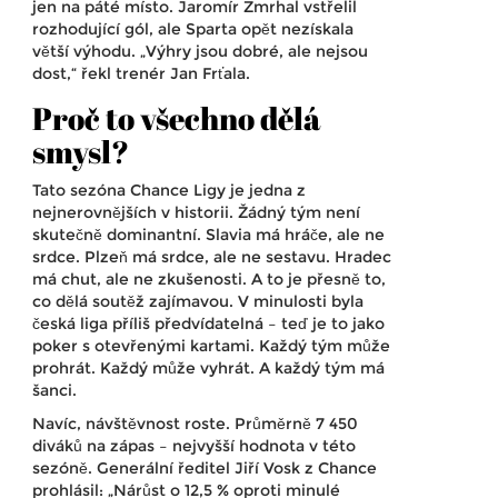
jen na páté místo.
Jaromír Zmrhal
vstřelil
rozhodující gól, ale Sparta opět nezískala
větší výhodu. „Výhry jsou dobré, ale nejsou
dost,“ řekl trenér
Jan Frťala
.
Proč to všechno dělá
smysl?
Tato sezóna Chance Ligy je jedna z
nejnerovnějších v historii. Žádný tým není
skutečně dominantní. Slavia má hráče, ale ne
srdce. Plzeň má srdce, ale ne sestavu. Hradec
má chut, ale ne zkušenosti. A to je přesně to,
co dělá soutěž zajímavou. V minulosti byla
česká liga příliš předvídatelná – teď je to jako
poker s otevřenými kartami. Každý tým může
prohrát. Každý může vyhrát. A každý tým má
šanci.
Navíc, návštěvnost roste. Průměrně 7 450
diváků na zápas – nejvyšší hodnota v této
sezóně. Generální ředitel
Jiří Vosk
z
Chance
prohlásil: „Nárůst o 12,5 % oproti minulé