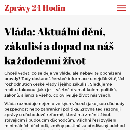
Zprávy 24 Hodin
Vláda: Aktuální dění,
zákulisí a dopad na náš
každodenní život
Chceš vědět, co se děje ve vládě, ale nebaví tě obcházení
pravdy? Tady dostaneš čerstvé informace o nejdůležitějších
rozhodnutích české vlády i jejího zákulisí. Sledujeme
realitu takovou, jaká je — včetně dramat kolem politiků,
zákonů, aliancí a všeho, co ovlivňuje život nás všech.
Vláda rozhoduje nejen o velkých věcech jako jsou důchody,
bezpečnost nebo zahraniční politika. Zrovna teď rezonují
zprávy o důchodové reformě, která má změnit život
stávajícím i budoucím důchodcům. Všichni řeší zvýšení
minimálních důchodů, změny postihů za předčasný odchod