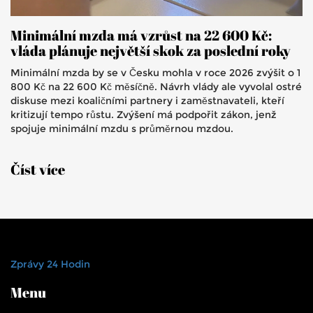
Minimální mzda má vzrůst na 22 600 Kč:
vláda plánuje největší skok za poslední roky
Minimální mzda by se v Česku mohla v roce 2026 zvýšit o 1
800 Kč na 22 600 Kč měsíčně. Návrh vlády ale vyvolal ostré
diskuse mezi koaličními partnery i zaměstnavateli, kteří
kritizují tempo růstu. Zvýšení má podpořit zákon, jenž
spojuje minimální mzdu s průměrnou mzdou.
Číst více
Zprávy 24 Hodin
Menu