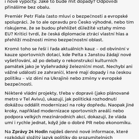
i nové výpočty. Jaké to bude mít dopady? Odpovědi
přinášíme bez obalu.
Premiér Petr Fiala často mluví o bezpečnosti a evropské
spolupráci. Je to ale opravdu pro Česko výhodné, nebo tím
riskujeme, že se budou přehlížet důležité vztahy mimo
EU? Kritici tvrdí, že česká diplomacie ztrácí vlastní hlas a
přehlíží možnosti mimo bezpečnostní oblast.
Kromě toho se řeší i řada aktuálních kauz – od obvinění v
kauze sportovních dotací, kde Pelta s Janstou žádají nové
vyšetřování, až po debaty o rekonstrukci kulturních
památek jako je Vyšehradský železniční most. Nechybí ani
vážné události ze zahraničí, které mají dopady i na českou
politiku – viz dění na Ukrajině nebo změny v evropské
bezpečnosti.
Některé vládní projekty, třeba v dopravě (jako plánované
metro v Tel Avivu), ukazují, jak politická rozhodnutí
dokážou oddálit modernizaci na roky dopředu. Naopak jiné
kroky, například modernizace sportovních areálů nebo
podpora velkých mezinárodních akcí, dokazují, že vláda
umí i rychle jednat, když jde o dobré PR nebo ekonomiku.
Na
Zprávy 24 Hodin
najdeš denně nové informace, které
rozkódují složitý jazyk politiky do srozumitelných