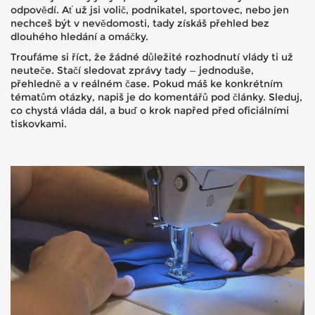
odpovědí. Ať už jsi volič, podnikatel, sportovec, nebo jen
nechceš být v nevědomosti, tady získáš přehled bez
dlouhého hledání a omáčky.
Troufáme si říct, že žádné důležité rozhodnutí vlády ti už
neuteče. Stačí sledovat zprávy tady — jednoduše,
přehledně a v reálném čase. Pokud máš ke konkrétním
tématům otázky, napiš je do komentářů pod články. Sleduj,
co chystá vláda dál, a buď o krok napřed před oficiálními
tiskovkami.