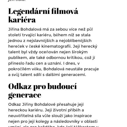
Legendární filmová
kariéra
Jiřina Bohdalová má za sebou více než půl
století trvající kariéru, během níž se stala
jednou z nejslavnějších a nejoblíbenějších
hereček v české kinematografii. Její herecký
talent byl vždy oceňován nejen širokým
publikem, ale také odbornou kritikou, což jí
přineslo řadu cen a uznání. I dnes, v
pokročilém věku, Bohdalová neustále pracuje
a svůj talent sdílí s dalšími generacemi.
Odkaz pro budoucí
generace
Odkaz Jiřiny Bohdalové přesahuje její
hereckou kariéru. Její životní příběh a
neuvěřitelná síla vůle slouží jako inspirace
nejen pro její kolegy a následovníky v oblasti
umění, ale pro každého, kdo čelí těžkostem v