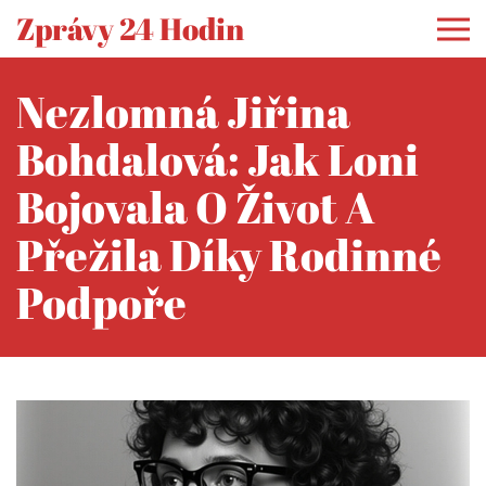
Zprávy 24 Hodin
Nezlomná Jiřina
Bohdalová: Jak Loni
Bojovala O Život A
Přežila Díky Rodinné
Podpoře