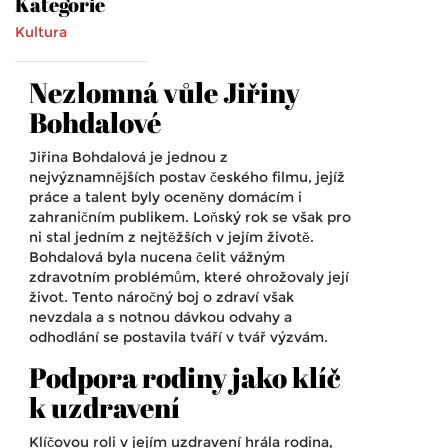
Kategorie
Kultura
Nezlomná vůle Jiřiny
Bohdalové
Jiřina Bohdalová je jednou z
nejvýznamnějších postav českého filmu, jejíž
práce a talent byly oceněny domácím i
zahraničním publikem. Loňský rok se však pro
ni stal jedním z nejtěžších v jejím životě.
Bohdalová byla nucena čelit vážným
zdravotním problémům, které ohrožovaly její
život. Tento náročný boj o zdraví však
nevzdala a s notnou dávkou odvahy a
odhodlání se postavila tváří v tvář výzvám.
Podpora rodiny jako klíč
k uzdravení
Klíčovou roli v jejím uzdravení hrála rodina,