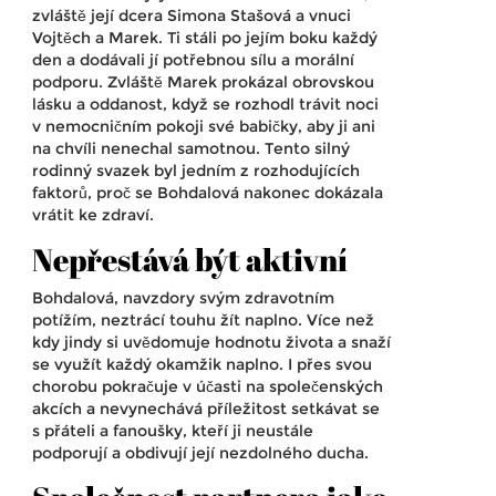
zvláště její dcera Simona Stašová a vnuci
Vojtěch a Marek. Ti stáli po jejím boku každý
den a dodávali jí potřebnou sílu a morální
podporu. Zvláště Marek prokázal obrovskou
lásku a oddanost, když se rozhodl trávit noci
v nemocničním pokoji své babičky, aby ji ani
na chvíli nenechal samotnou. Tento silný
rodinný svazek byl jedním z rozhodujících
faktorů, proč se Bohdalová nakonec dokázala
vrátit ke zdraví.
Nepřestává být aktivní
Bohdalová, navzdory svým zdravotním
potížím, neztrácí touhu žít naplno. Více než
kdy jindy si uvědomuje hodnotu života a snaží
se využít každý okamžik naplno. I přes svou
chorobu pokračuje v účasti na společenských
akcích a nevynechává příležitost setkávat se
s přáteli a fanoušky, kteří ji neustále
podporují a obdivují její nezdolného ducha.