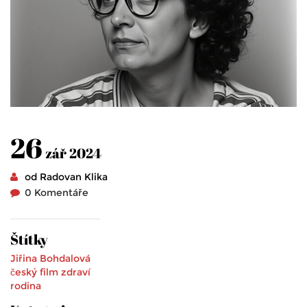
26
zář 2024
od Radovan Klika
0 Komentáře
Štítky
Jiřina Bohdalová
český film
zdraví
rodina