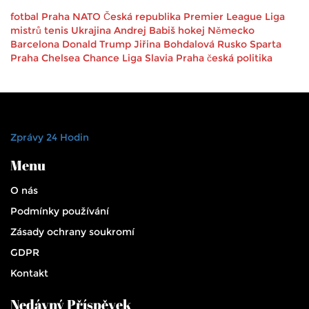
fotbal
Praha
NATO
Česká republika
Premier League
Liga
mistrů
tenis
Ukrajina
Andrej Babiš
hokej
Německo
Barcelona
Donald Trump
Jiřina Bohdalová
Rusko
Sparta
Praha
Chelsea
Chance Liga
Slavia Praha
česká politika
Zprávy 24 Hodin
Menu
O nás
Podmínky používání
Zásady ochrany soukromí
GDPR
Kontakt
Nedávný Příspěvek