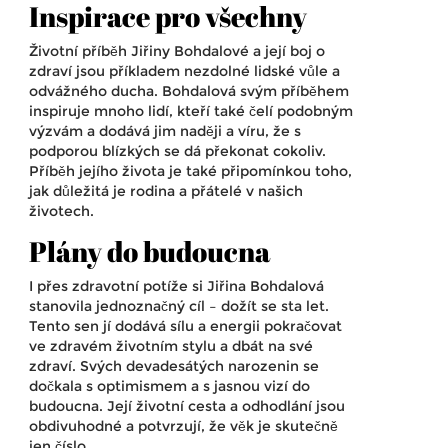
Inspirace pro všechny
Životní příběh Jiřiny Bohdalové a její boj o
zdraví jsou příkladem nezdolné lidské vůle a
odvážného ducha. Bohdalová svým příběhem
inspiruje mnoho lidí, kteří také čelí podobným
výzvám a dodává jim naději a víru, že s
podporou blízkých se dá překonat cokoliv.
Příběh jejího života je také připomínkou toho,
jak důležitá je rodina a přátelé v našich
životech.
Plány do budoucna
I přes zdravotní potíže si Jiřina Bohdalová
stanovila jednoznačný cíl – dožít se sta let.
Tento sen jí dodává sílu a energii pokračovat
ve zdravém životním stylu a dbát na své
zdraví. Svých devadesátých narozenin se
dočkala s optimismem a s jasnou vizí do
budoucna. Její životní cesta a odhodlání jsou
obdivuhodné a potvrzují, že věk je skutečně
jen číslo.