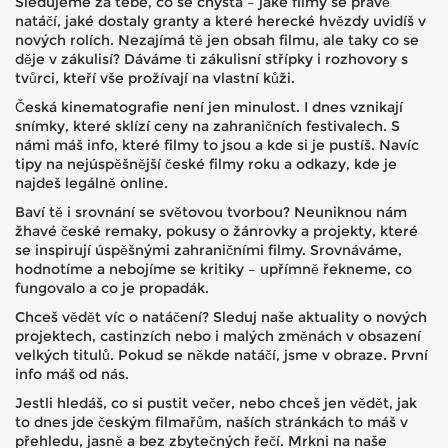
Sledujeme za tebe, co se chystá – jaké filmy se právě
natáčí, jaké dostaly granty a které herecké hvězdy uvidíš v
nových rolích. Nezajímá tě jen obsah filmu, ale taky co se
děje v zákulisí? Dáváme ti zákulisní střípky i rozhovory s
tvůrci, kteří vše prožívají na vlastní kůži.
Česká kinematografie není jen minulost. I dnes vznikají
snímky, které sklízí ceny na zahraničních festivalech. S
námi máš info, které filmy to jsou a kde si je pustíš. Navíc
tipy na nejúspěšnější české filmy roku a odkazy, kde je
najdeš legálně online.
Baví tě i srovnání se světovou tvorbou? Neuniknou nám
žhavé české remaky, pokusy o žánrovky a projekty, které
se inspirují úspěšnými zahraničními filmy. Srovnáváme,
hodnotíme a nebojíme se kritiky – upřímně řekneme, co
fungovalo a co je propadák.
Chceš vědět víc o natáčení? Sleduj naše aktuality o nových
projektech, castinzích nebo i malých změnách v obsazení
velkých titulů. Pokud se někde natáčí, jsme v obraze. První
info máš od nás.
Jestli hledáš, co si pustit večer, nebo chceš jen vědět, jak
to dnes jde českým filmařům, naších stránkách to máš v
přehledu, jasně a bez zbytečných řečí. Mrkni na naše