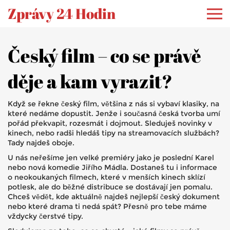
Zprávy 24 Hodin
Český film – co se právě
děje a kam vyrazit?
Když se řekne český film, většina z nás si vybaví klasiky, na
které nedáme dopustit. Jenže i současná česká tvorba umí
pořád překvapit, rozesmát i dojmout. Sleduješ novinky v
kinech, nebo radši hledáš tipy na streamovacích službách?
Tady najdeš oboje.
U nás neřešíme jen velké premiéry jako je poslední Karel
nebo nová komedie Jiřího Mádla. Dostaneš tu i informace
o neokoukaných filmech, které v menších kinech sklízí
potlesk, ale do běžné distribuce se dostávají jen pomalu.
Chceš vědět, kde aktuálně najdeš nejlepší český dokument
nebo které drama ti nedá spát? Přesně pro tebe máme
vždycky čerstvé tipy.