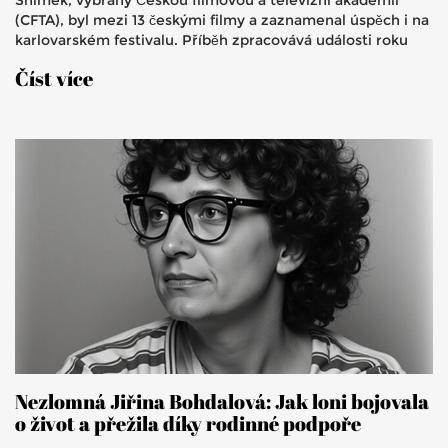
Snímek, vybraný Českou filmovou a televizní akademií
(CFTA), byl mezi 13 českými filmy a zaznamenal úspěch i na
karlovarském festivalu. Příběh zpracovává události roku
1968 a pohledem mladého hrdiny ukazuje boj novinářů za
Číst více
nezávislé zpravodajství.
Nezlomná Jiřina Bohdalová: Jak loni bojovala
o život a přežila díky rodinné podpoře