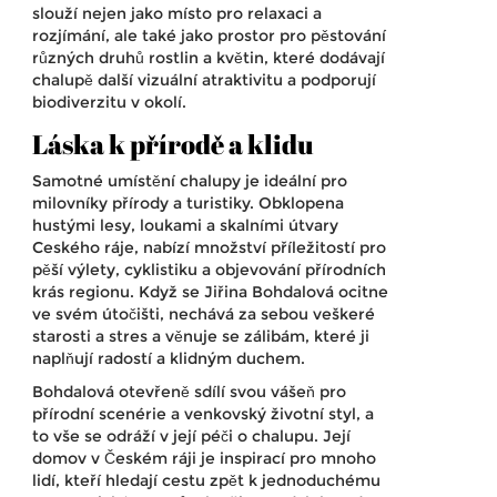
slouží nejen jako místo pro relaxaci a
rozjímání, ale také jako prostor pro pěstování
různých druhů rostlin a květin, které dodávají
chalupě další vizuální atraktivitu a podporují
biodiverzitu v okolí.
Láska k přírodě a klidu
Samotné umístění chalupy je ideální pro
milovníky přírody a turistiky. Obklopena
hustými lesy, loukami a skalními útvary
Ceského ráje, nabízí množství příležitostí pro
pěší výlety, cyklistiku a objevování přírodních
krás regionu. Když se Jiřina Bohdalová ocitne
ve svém útočišti, nechává za sebou veškeré
starosti a stres a věnuje se zálibám, které ji
naplňují radostí a klidným duchem.
Bohdalová otevřeně sdílí svou vášeň pro
přírodní scenérie a venkovský životní styl, a
to vše se odráží v její péči o chalupu. Její
domov v Českém ráji je inspirací pro mnoho
lidí, kteří hledají cestu zpět k jednoduchému