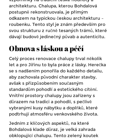
architekturu. Chalupa, kterou Bohdalová
postupně rekonstruovala, je přímým
odkazem na typickou českou architekturu –
roubenku. Tento styl je znám především pro
svou strukturu z ručně tesaných trámů, které
dávají budově jedinečný půvab a autenticitu.
Obnova s láskou a péčí
Celý proces renovace chalupy trval několik
let a pro Jiřinu to byla práce z lásky. Herečka
se s nadšením ponořila do každého detailu,
aby zachovala původní charakter stavby,
avšak s přizpůsobením současným
standardům pohodlí a estetického cítění.
Vnitřní prostory chalupy jsou zařízeny s
důrazem na tradici a pohodlí, s pečlivě
vybranými kusy nábytku a doplňků, které
podtrhují atmosféru venkovského života.
Jedním z klíčových aspektů, na které
Bohdalová klade důraz, je velká zahrada
obklopující chalupu. Tento zelený koutek