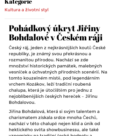
Kategorie
Kultura a životní styl
Pohádkový úkryt Jiřiny
Bohdalové v Českém ráji
Český ráj, jeden z nejkrásnějších koutů České
republiky, je známý svou překrásnou a
rozmanitou přírodou. Nachází se zde
množství historických památek, malebných
vesniček a úchvatných přírodních scenérií. Na
tomto kouzelném místě, pod legendárním
vrchem Kozákov, leží tradiční roubená
chalupa, která je útočištěm pro jednu z
nejoblíbenějších českých hereček – Jiřinu
Bohdalovou.
Jiřina Bohdalová, která si svým talentem a
charismatem získala srdce mnoha Čechů,
nachází v této chalupě nejen klid a únik od
hektického světa showbusinessu, ale také
vzpomínky na tradiční české hodnoty a