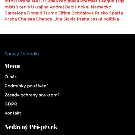
fotbal
Praha
NATO
Česká republika
Premier League
Liga
mistrů
tenis
Ukrajina
Andrej Babiš
hokej
Německo
Barcelona
Donald Trump
Jiřina Bohdalová
Rusko
Sparta
Praha
Chelsea
Chance Liga
Slavia Praha
česká politika
Zprávy 24 Hodin
Menu
O nás
Podmínky používání
Zásady ochrany soukromí
GDPR
Kontakt
Nedávný Příspěvek