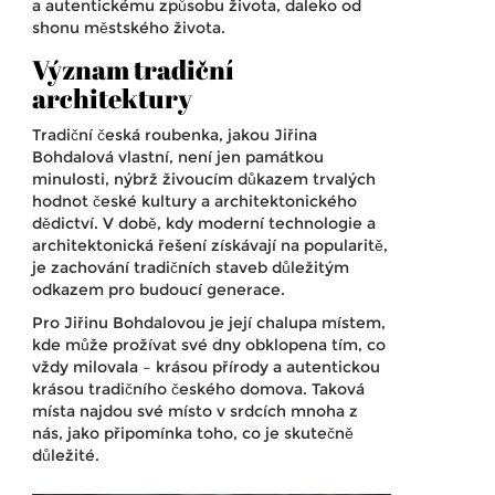
a autentickému způsobu života, daleko od
shonu městského života.
Význam tradiční
architektury
Tradiční česká roubenka, jakou Jiřina
Bohdalová vlastní, není jen památkou
minulosti, nýbrž živoucím důkazem trvalých
hodnot české kultury a architektonického
dědictví. V době, kdy moderní technologie a
architektonická řešení získávají na popularitě,
je zachování tradičních staveb důležitým
odkazem pro budoucí generace.
Pro Jiřinu Bohdalovou je její chalupa místem,
kde může prožívat své dny obklopena tím, co
vždy milovala – krásou přírody a autentickou
krásou tradičního českého domova. Taková
místa najdou své místo v srdcích mnoha z
nás, jako připomínka toho, co je skutečně
důležité.