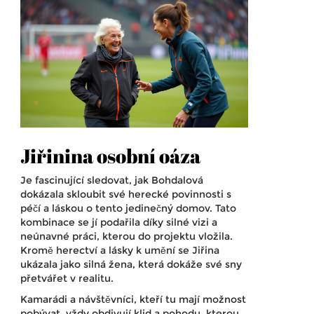
Jiřinina osobní oáza
Je fascinující sledovat, jak Bohdalová
dokázala skloubit své herecké povinnosti s
péčí a láskou o tento jedinečný domov. Tato
kombinace se jí podařila díky silné vizi a
neúnavné práci, kterou do projektu vložila.
Kromě herectví a lásky k umění se Jiřina
ukázala jako silná žena, která dokáže své sny
přetvářet v realitu.
Kamarádi a návštěvníci, kteří tu mají možnost
pobývat, vždy obdivují klid a pohodu, kterou