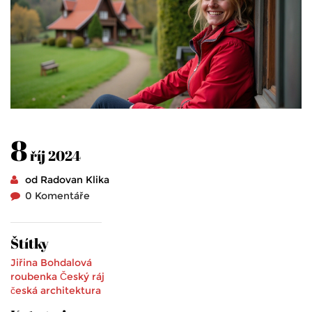
8
říj 2024
od Radovan Klika
0 Komentáře
Štítky
Jiřina Bohdalová
roubenka
Český ráj
česká architektura