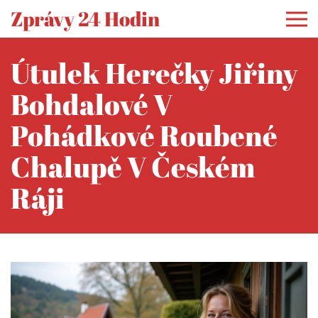
Zprávy 24 Hodin
Útulek Herečky Jiřiny
Bohdalové V
Pohádkové Roubené
Chalupě V Českém
Ráji