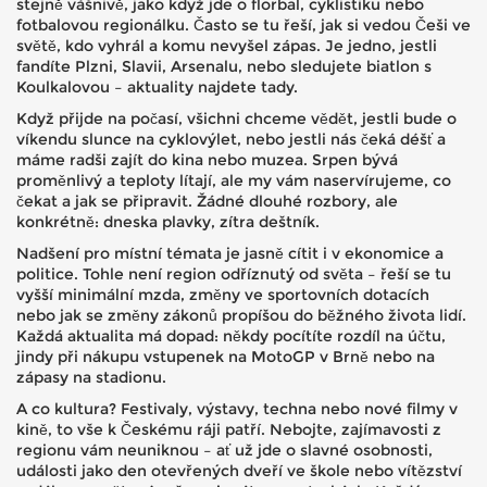
stejně vášnivě, jako když jde o florbal, cyklistiku nebo
fotbalovou regionálku. Často se tu řeší, jak si vedou Češi ve
světě, kdo vyhrál a komu nevyšel zápas. Je jedno, jestli
fandíte Plzni, Slavii, Arsenalu, nebo sledujete biatlon s
Koulkalovou – aktuality najdete tady.
Když přijde na počasí, všichni chceme vědět, jestli bude o
víkendu slunce na cyklovýlet, nebo jestli nás čeká déšť a
máme radši zajít do kina nebo muzea. Srpen bývá
proměnlivý a teploty lítají, ale my vám naservírujeme, co
čekat a jak se připravit. Žádné dlouhé rozbory, ale
konkrétně: dneska plavky, zítra deštník.
Nadšení pro místní témata je jasně cítit i v ekonomice a
politice. Tohle není region odříznutý od světa – řeší se tu
vyšší minimální mzda, změny ve sportovních dotacích
nebo jak se změny zákonů propíšou do běžného života lidí.
Každá aktualita má dopad: někdy pocítíte rozdíl na účtu,
jindy při nákupu vstupenek na MotoGP v Brně nebo na
zápasy na stadionu.
A co kultura? Festivaly, výstavy, techna nebo nové filmy v
kině, to vše k Českému ráji patří. Nebojte, zajímavosti z
regionu vám neuniknou – ať už jde o slavné osobnosti,
události jako den otevřených dveří ve škole nebo vítězství