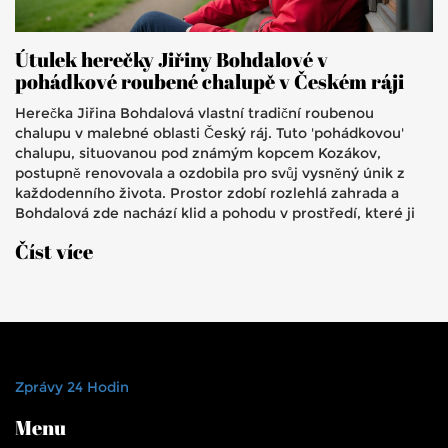
Útulek herečky Jiřiny Bohdalové v
pohádkové roubené chalupě v Českém ráji
Herečka Jiřina Bohdalová vlastní tradiční roubenou
chalupu v malebné oblasti Český ráj. Tuto 'pohádkovou'
chalupu, situovanou pod známým kopcem Kozákov,
postupně renovovala a ozdobila pro svůj vysněný únik z
každodenního života. Prostor zdobí rozlehlá zahrada a
Bohdalová zde nachází klid a pohodu v prostředí, které ji
přibližuje ke kořenům tradiční české architektury a přírody.
Číst více
Zprávy 24 Hodin
Menu