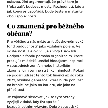
oslavou. Jiní argumentují, že právě tam je
třeba začít budovat mosty. Rozhodnutí, kdo a
jak kongres uspořádá, bude testem maturity
obou společností.
Co znamená pro běžného
občana?
Pro většinu z nás může znít „Česko-německý
fond budoucnosti“ jako vzdálený pojem. Ve
skutečnosti ale ovlivňuje životy tisíců lidí.
Podpora z fondu pomáhá organizacím, které
pracují s mládeží, umělci hledajícím inspiraci
v sousedních zemích nebo historikům
zkoumajícím temné stránky minulosti. Pokud
se podaří udržet tento tok financí až do roku
2037, vznikne generace, která bude pohlížet
na hranici ne jako na bariéru, ale jako na
příležitost.
Je zajímavé sledovat, jak se tyto vztahy
vyvíjejí v době, kdy Evropa čelí
bezpečnostním výzvám. Dobré sousedské