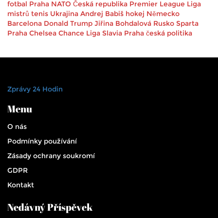
fotbal
Praha
NATO
Česká republika
Premier League
Liga
mistrů
tenis
Ukrajina
Andrej Babiš
hokej
Německo
Barcelona
Donald Trump
Jiřina Bohdalová
Rusko
Sparta
Praha
Chelsea
Chance Liga
Slavia Praha
česká politika
Zprávy 24 Hodin
Menu
O nás
Podmínky používání
Zásady ochrany soukromí
GDPR
Kontakt
Nedávný Příspěvek