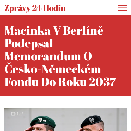
Zprávy 24 Hodin
Macinka V Berlíně
Podepsal
Memorandum O
Česko-Německém
Fondu Do Roku 2037