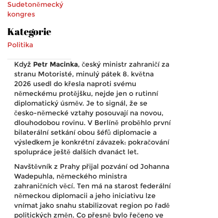
Sudetoněmecký
kongres
Kategorie
Politika
Když
Petr Macinka
, český ministr zahraničí za
stranu Motoristé
, minulý pátek 8. května
2026 usedl do křesla naproti svému
německému protějšku, nejde jen o rutinní
diplomatický úsměv. Je to signál, že se
česko-německé vztahy posouvají na novou,
dlouhodobou rovinu. V
Berlíně
proběhlo první
bilaterální setkání obou šéfů diplomacie a
výsledkem je konkrétní závazek: pokračování
spolupráce ještě dalších dvanáct let.
Navštěvník z Prahy přijal pozvání od
Johanna
Wadepuhla
,
německého ministra
zahraničních věcí
. Ten má na starost federální
německou diplomacii a jeho iniciativu lze
vnímat jako snahu stabilizovat region po řadě
politických změn. Co přesně bylo řečeno ve