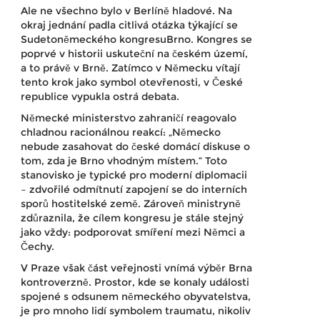
Ale ne všechno bylo v Berlíně hladové. Na
okraj jednání padla citlivá otázka týkající se
Sudetoněmeckého kongresu
Brno
. Kongres se
poprvé v historii uskuteční na českém území,
a to právě v Brně. Zatímco v Německu vítají
tento krok jako symbol otevřenosti, v České
republice vypukla ostrá debata.
Německé ministerstvo zahraničí reagovalo
chladnou racionálnou reakcí: „Německo
nebude zasahovat do české domácí diskuse o
tom, zda je Brno vhodným místem.“ Toto
stanovisko je typické pro moderní diplomacii
– zdvořilé odmítnutí zapojení se do interních
sporů hostitelské země. Zároveň ministryně
zdůraznila, že cílem kongresu je stále stejný
jako vždy: podporovat smíření mezi Němci a
Čechy.
V Praze však část veřejnosti vnímá výběr Brna
kontroverzně. Prostor, kde se konaly události
spojené s odsunem německého obyvatelstva,
je pro mnoho lidí symbolem traumatu, nikoliv