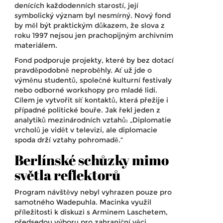
denících každodenních starostí, její
symbolický význam byl nesmírný. Nový fond
by měl být praktickým důkazem, že slova z
roku 1997 nejsou jen prachopijným archivním
materiálem.
Fond podporuje projekty, které by bez dotací
pravděpodobně neproběhly. Ať už jde o
výměnu studentů, společné kulturní festivaly
nebo odborné workshopy pro mladé lidi.
Cílem je vytvořit síť kontaktů, která přežije i
případné politické bouře. Jak řekl jeden z
analytiků mezinárodních vztahů: „Diplomatie
vrcholů je vidět v televizi, ale diplomacie
spoda drží vztahy pohromadě.“
Berlínské schůzky mimo
světla reflektorů
Program návštěvy nebyl vyhrazen pouze pro
samotného Wadepuhla. Macinka využil
příležitosti k diskuzi s
Arminem Laschetem
,
předsedou výboru pro zahraniční věci