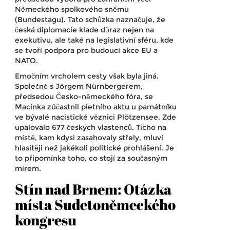
Německého spolkového sněmu
(Bundestagu)
. Tato schůzka naznačuje, že
česká diplomacie klade důraz nejen na
exekutivu, ale také na legislativní sféru, kde
se tvoří podpora pro budoucí akce EU a
NATO.
Emočním vrcholem cesty však byla jiná.
Společně s
Jörgem Nürnbergerem
,
předsedou Česko-německého fóra
, se
Macinka zúčastnil pietního aktu u památníku
ve bývalé nacistické věznici Plötzensee. Zde
upalovalo 677 českých vlastenců. Ticho na
místě, kam kdysi zasahovaly střely, mluví
hlasitěji než jakékoli politické prohlášení. Je
to připomínka toho, co stojí za současným
mírem.
Stín nad Brnem: Otázka
místa Sudetoněmeckého
kongresu