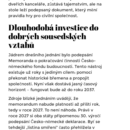
dveřích kanceláře, zůstává tajemstvím, ale na
stole leží podepsaný dokument, který mění
pravidla hry pro civilní společnost.
Dlouhodobá investice do
dobrých sousedských
vztahů
Jádrem dnešního jednání bylo podepsání
Memoranda o pokračování činnosti
Česko-
německého fondu budoucnosti
. Tento nástroj
existuje už roky s jediným cílem: pomoci
překonat historické břemena a propojit
společnosti. Nyní však dostává jasný časový
horizont – fungovat bude až do roku 2037.
Zdroje blízké jednáním uvádějí, že
memorandum nabude platnosti až příští rok,
tedy v roce 2027. To není náhoda. Právě v
roce 2027 si oba státy připomenou 30. výročí
podepsání Česko-německé deklarace. Byť se
tehdejší „listina smíření“ často přehlížela v