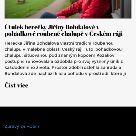
Útulek herečky Jiřiny Bohdalové v
pohádkové roubené chalupě v Českém ráji
Herečka Jiřina Bohdalová vlastní tradiční roubenou
chalupu v malebné oblasti Český ráj. Tuto 'pohádkovou'
chalupu, situovanou pod známým kopcem Kozákov,
postupně renovovala a ozdobila pro svůj vysněný únik z
každodenního života. Prostor zdobí rozlehlá zahrada a
Bohdalová zde nachází klid a pohodu v prostředí, které ji
přibližuje ke kořenům tradiční české architektury a přírody.
Číst více
Zprávy 24 Hodin