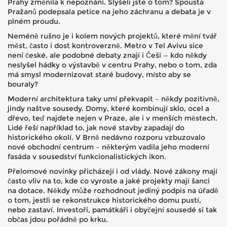
Prahy změnila k nepoznání. Slyšeli jste o tom? Spousta
Pražanů podepsala petice na jeho záchranu a debata je v
plném proudu.
Neméně rušno je i kolem nových projektů, které mění tvář
měst, často i dost kontroverzně. Metro v Tel Avivu sice
není české, ale podobné debaty znají i Češi — kdo někdy
neslyšel hádky o výstavbě v centru Prahy, nebo o tom, zda
má smysl modernizovat staré budovy, místo aby se
bouraly?
Moderní architektura taky umí překvapit – někdy pozitivně,
jindy naštve sousedy. Domy, které kombinují sklo, ocel a
dřevo, teď najdete nejen v Praze, ale i v menších městech.
Lidé řeší například to, jak nové stavby zapadají do
historického okolí. V Brně nedávno rozporu vzbuzovalo
nové obchodní centrum – některým vadila jeho moderní
fasáda v sousedství funkcionalistických ikon.
Přelomové novinky přicházejí i od vlády. Nové zákony mají
často vliv na to, kde co vyroste a jaké projekty mají šanci
na dotace. Někdy může rozhodnout jediný podpis na úřadě
o tom, jestli se rekonstrukce historického domu pustí,
nebo zastaví. Investoři, památkáři i obyčejní sousedé si tak
občas jdou pořádně po krku.