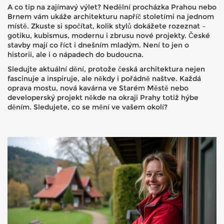
A co tip na zajímavý výlet? Nedělní procházka Prahou nebo
Brnem vám ukáže architekturu napříč stoletími na jednom
místě. Zkuste si spočítat, kolik stylů dokážete rozeznat –
gotiku, kubismus, modernu i zbrusu nové projekty. České
stavby mají co říct i dnešním mladým. Není to jen o
historii, ale i o nápadech do budoucna.
Sledujte aktuální dění, protože česká architektura nejen
fascinuje a inspiruje, ale někdy i pořádně naštve. Každá
oprava mostu, nová kavárna ve Starém Městě nebo
developerský projekt někde na okraji Prahy totiž hýbe
děním. Sledujete, co se mění ve vašem okolí?