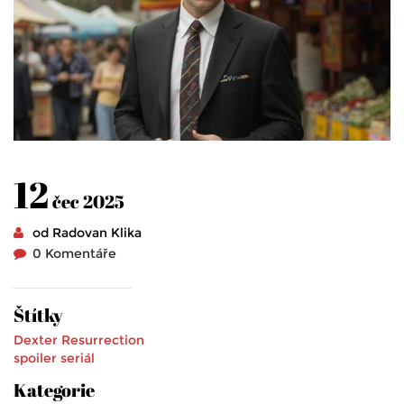
12
čec 2025
od Radovan Klika
0 Komentáře
Štítky
Dexter
Resurrection
spoiler
seriál
Kategorie