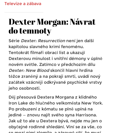
Televize a zábava
Dexter Morgan: Návrat
do temnoty
Série
Dexter: Resurrection
není jen další
kapitolou slavného krimi fenoménu.
Tentokrát filmaři obrací list a ukazují
Dexterovu minulost i vnitřní démony v úplně
novém světle. Zatímco v předchozím dílu
Dexter: New Blood
skončil hlavní hrdina
těžce zraněný a na pokraji smrti, uvádí nový
začátek vzácněji odkrývané psychické vrstvy
jeho osobnosti.
Děj přesouvá Dextera Morgana z klidného
Iron Lake do hlučného velkoměsta New York.
Po probuzení z kómatu se plně upíná na
jediné — znovu najít svého syna Harrisona.
Jak už to ale u Dextera bývá, nejde mu jen o
obyčejné rodinné shledání. Viní se za vše, co
se mezi nimi zlomilo, a zároveň cítí, že musí