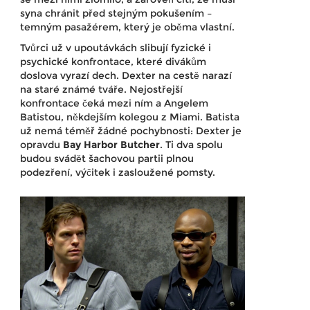
syna chránit před stejným pokušením –
temným pasažérem, který je oběma vlastní.
Tvůrci už v upoutávkách slibují fyzické i
psychické konfrontace, které divákům
doslova vyrazí dech. Dexter na cestě narazí
na staré známé tváře. Nejostřejší
konfrontace čeká mezi ním a Angelem
Batistou, někdejším kolegou z Miami. Batista
už nemá téměř žádné pochybnosti: Dexter je
opravdu
Bay Harbor Butcher
. Ti dva spolu
budou svádět šachovou partii plnou
podezření, výčitek i zasloužené pomsty.