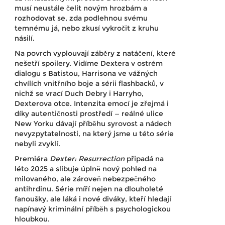
musí neustále čelit novým hrozbám a
rozhodovat se, zda podlehnou svému
temnému já, nebo zkusí vykročit z kruhu
násilí.
Na povrch vyplouvají záběry z natáčení, které
nešetří spoilery. Vidíme Dextera v ostrém
dialogu s Batistou, Harrisona ve vážných
chvílích vnitřního boje a sérii flashbacků, v
nichž se vrací Duch Debry i Harryho,
Dexterova otce. Intenzita emocí je zřejmá i
díky autentičnosti prostředí — reálné ulice
New Yorku dávají příběhu syrovost a nádech
nevyzpytatelnosti, na který jsme u této série
nebyli zvyklí.
Premiéra
Dexter: Resurrection
připadá na
léto 2025 a slibuje úplně nový pohled na
milovaného, ale zároveň nebezpečného
antihrdinu. Série míří nejen na dlouholeté
fanoušky, ale láká i nové diváky, kteří hledají
napínavý kriminální příběh s psychologickou
hloubkou.