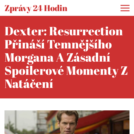
Zprávy 24 Hodin
Dexter: Resurrection
Přináší Temnějšího
Morgana A Zásadní
Spoilerové Momenty Z
Natáčení