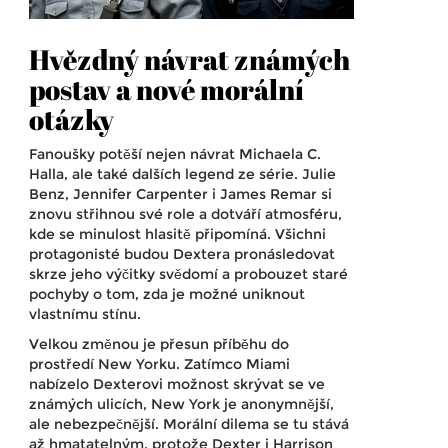
Hvězdný návrat známých
postav a nové morální
otázky
Fanoušky potěší nejen návrat Michaela C.
Halla, ale také dalších legend ze série. Julie
Benz, Jennifer Carpenter i James Remar si
znovu střihnou své role a dotváří atmosféru,
kde se minulost hlasitě připomíná. Všichni
protagonisté budou Dextera pronásledovat
skrze jeho výčitky svědomí a probouzet staré
pochyby o tom, zda je možné uniknout
vlastnímu stínu.
Velkou změnou je přesun příběhu do
prostředí New Yorku. Zatímco Miami
nabízelo Dexterovi možnost skrývat se ve
známých ulicích, New York je anonymnější,
ale nebezpečnější. Morální dilema se tu stává
až hmatatelným, protože Dexter i Harrison