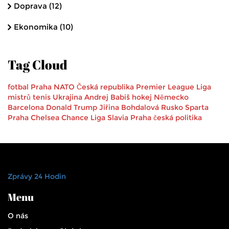
Doprava
(12)
Ekonomika
(10)
Tag Cloud
fotbal
Praha
NATO
Česká republika
Premier League
Liga
mistrů
tenis
Ukrajina
Andrej Babiš
hokej
Německo
Barcelona
Donald Trump
Jiřina Bohdalová
Rusko
Sparta
Praha
Chelsea
Chance Liga
Slavia Praha
česká politika
Zprávy 24 Hodin
Menu
O nás