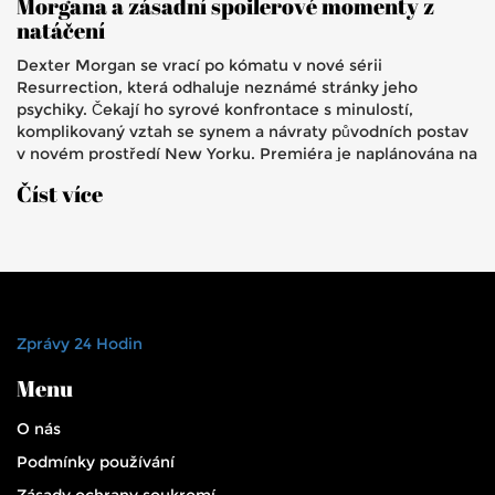
Morgana a zásadní spoilerové momenty z
natáčení
Dexter Morgan se vrací po kómatu v nové sérii
Resurrection, která odhaluje neznámé stránky jeho
psychiky. Čekají ho syrové konfrontace s minulostí,
komplikovaný vztah se synem a návraty původních postav
v novém prostředí New Yorku. Premiéra je naplánována na
léto 2025.
Číst více
Zprávy 24 Hodin
Menu
O nás
Podmínky používání