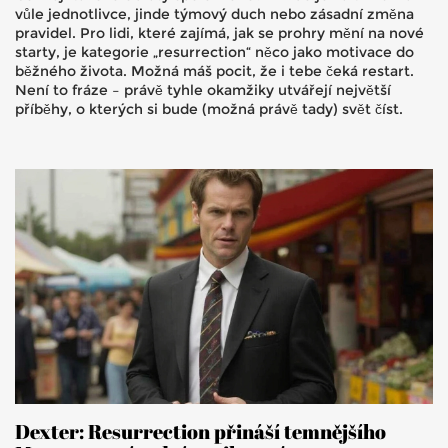
vůle jednotlivce, jinde týmový duch nebo zásadní změna
pravidel. Pro lidi, které zajímá, jak se prohry mění na nové
starty, je kategorie „resurrection“ něco jako motivace do
běžného života. Možná máš pocit, že i tebe čeká restart.
Není to fráze – právě tyhle okamžiky utvářejí největší
příběhy, o kterých si bude (možná právě tady) svět číst.
Dexter: Resurrection přináší temnějšího