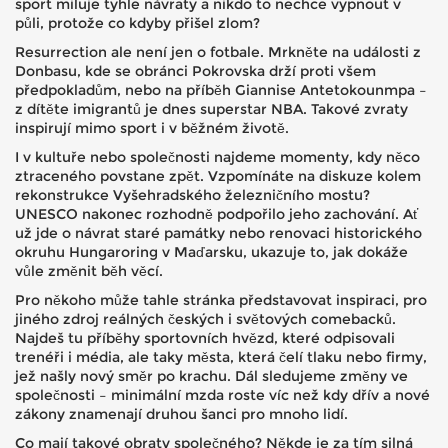
sport miluje tyhle návraty a nikdo to nechce vypnout v
půli, protože co kdyby přišel zlom?
Resurrection ale není jen o fotbale. Mrkněte na události z
Donbasu, kde se obránci Pokrovska drží proti všem
předpokladům, nebo na příběh Giannise Antetokounmpa –
z dítěte imigrantů je dnes superstar NBA. Takové zvraty
inspirují mimo sport i v běžném životě.
I v kultuře nebo společnosti najdeme momenty, kdy něco
ztraceného povstane zpět. Vzpomínáte na diskuze kolem
rekonstrukce Vyšehradského železničního mostu?
UNESCO nakonec rozhodně podpořilo jeho zachování. Ať
už jde o návrat staré památky nebo renovaci historického
okruhu Hungaroring v Maďarsku, ukazuje to, jak dokáže
vůle změnit běh věcí.
Pro někoho může tahle stránka představovat inspiraci, pro
jiného zdroj reálných českých i světových comebacků.
Najdeš tu příběhy sportovních hvězd, které odpisovali
trenéři i média, ale taky města, která čelí tlaku nebo firmy,
jež našly nový směr po krachu. Dál sledujeme změny ve
společnosti – minimální mzda roste víc než kdy dřív a nové
zákony znamenají druhou šanci pro mnoho lidí.
Co mají takové obraty společného? Někde je za tím silná