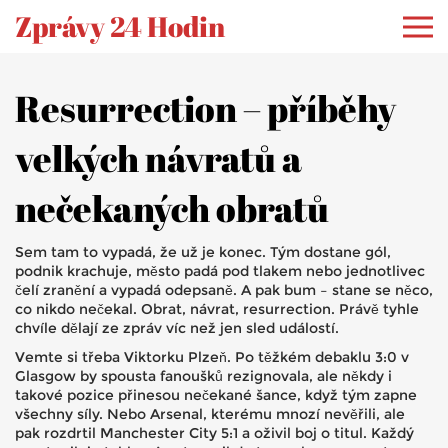
Zprávy 24 Hodin
Resurrection – příběhy
velkých návratů a
nečekaných obratů
Sem tam to vypadá, že už je konec. Tým dostane gól,
podnik krachuje, město padá pod tlakem nebo jednotlivec
čelí zranění a vypadá odepsaně. A pak bum – stane se něco,
co nikdo nečekal. Obrat, návrat, resurrection. Právě tyhle
chvíle dělají ze zpráv víc než jen sled událostí.
Vemte si třeba Viktorku Plzeň. Po těžkém debaklu 3:0 v
Glasgow by spousta fanoušků rezignovala, ale někdy i
takové pozice přinesou nečekané šance, když tým zapne
všechny síly. Nebo Arsenal, kterému mnozí nevěřili, ale
pak rozdrtil Manchester City 5:1 a oživil boj o titul. Každý