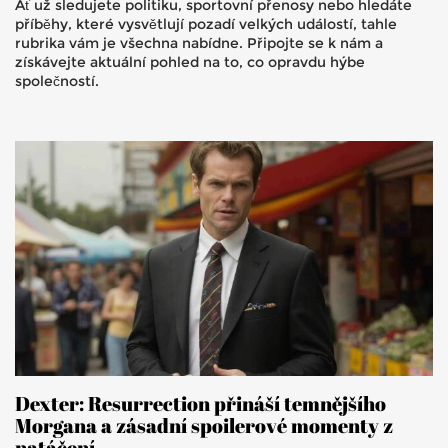
Ať už sledujete politiku, sportovní přenosy nebo hledáte
příběhy, které vysvětlují pozadí velkých událostí, tahle
rubrika vám je všechna nabídne. Připojte se k nám a
získávejte aktuální pohled na to, co opravdu hýbe
společností.
Dexter: Resurrection přináší temnějšího
Morgana a zásadní spoilerové momenty z
natáčení