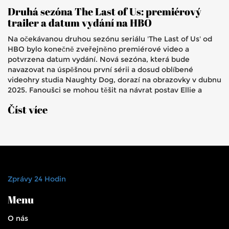
Druhá sezóna The Last of Us: premiérový
trailer a datum vydání na HBO
Na očekávanou druhou sezónu seriálu 'The Last of Us' od
HBO bylo konečně zveřejněno premiérové video a
potvrzena datum vydání. Nová sezóna, která bude
navazovat na úspěšnou první sérii a dosud oblíbené
videohry studia Naughty Dog, dorazí na obrazovky v dubnu
2025. Fanoušci se mohou těšit na návrat postav Ellie a
Joela a také na představení nových postav, včetně Abby,
Číst více
kterou ztvární Kaitlyn Dever.
Zprávy 24 Hodin
Menu
O nás