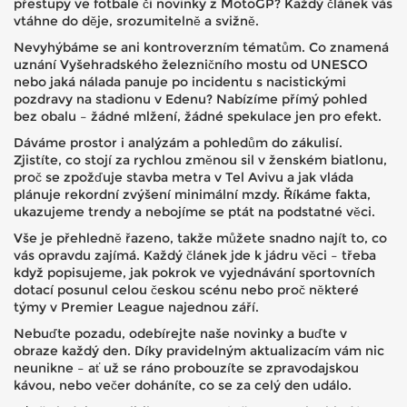
přestupy ve fotbale či novinky z MotoGP? Každý článek vás
vtáhne do děje, srozumitelně a svižně.
Nevyhýbáme se ani kontroverzním tématům. Co znamená
uznání Vyšehradského železničního mostu od UNESCO
nebo jaká nálada panuje po incidentu s nacistickými
pozdravy na stadionu v Edenu? Nabízíme přímý pohled
bez obalu – žádné mlžení, žádné spekulace jen pro efekt.
Dáváme prostor i analýzám a pohledům do zákulisí.
Zjistíte, co stojí za rychlou změnou sil v ženském biatlonu,
proč se zpožďuje stavba metra v Tel Avivu a jak vláda
plánuje rekordní zvýšení minimální mzdy. Říkáme fakta,
ukazujeme trendy a nebojíme se ptát na podstatné věci.
Vše je přehledně řazeno, takže můžete snadno najít to, co
vás opravdu zajímá. Každý článek jde k jádru věci – třeba
když popisujeme, jak pokrok ve vyjednávání sportovních
dotací posunul celou českou scénu nebo proč některé
týmy v Premier League najednou září.
Nebuďte pozadu, odebírejte naše novinky a buďte v
obraze každý den. Díky pravidelným aktualizacím vám nic
neunikne – ať už se ráno probouzíte se zpravodajskou
kávou, nebo večer doháníte, co se za celý den událo.