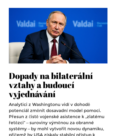
Dopady na bilaterální
vztahy a budoucí
vyjednávání
Analytici z Washingtonu vidí v dohodě
potenciál změnit dosavadní model pomoci.
Přesun z čistě vojenské asistence k „zlatému
řetězci“ — suroviny výměnou za obranné
systémy — by mohl vytvořit novou dynamiku,
přičemž by USA získaly stabilní přístup k