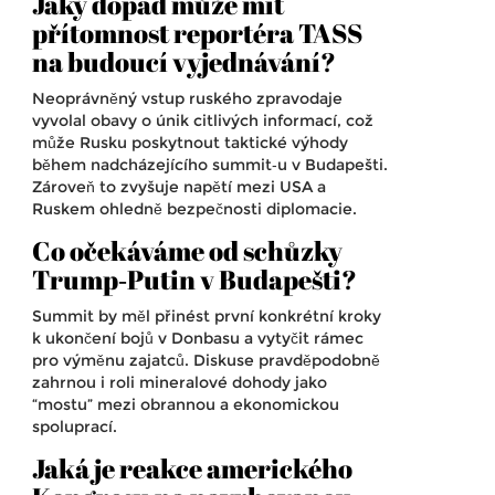
Jaký dopad může mít
přítomnost reportéra TASS
na budoucí vyjednávání?
Neoprávněný vstup ruského zpravodaje
vyvolal obavy o únik citlivých informací, což
může Rusku poskytnout taktické výhody
během nadcházejícího summit‑u v Budapešti.
Zároveň to zvyšuje napětí mezi USA a
Ruskem ohledně bezpečnosti diplomacie.
Co očekáváme od schůzky
Trump‑Putin v Budapešti?
Summit by měl přinést první konkrétní kroky
k ukončení bojů v Donbasu a vytyčit rámec
pro výměnu zajatců. Diskuse pravděpodobně
zahrnou i roli mineralové dohody jako
“mostu” mezi obrannou a ekonomickou
spoluprací.
Jaká je reakce amerického