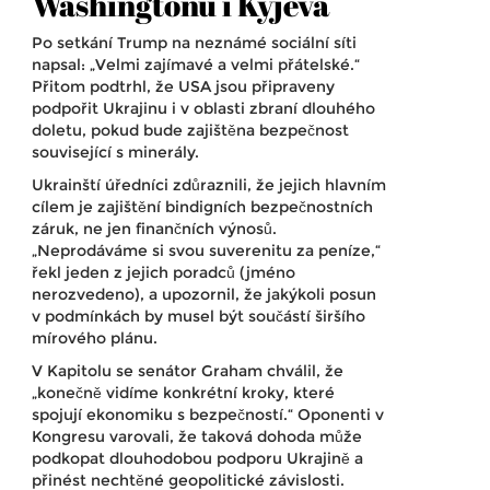
Washingtonu i Kyjeva
Po setkání Trump na neznámé sociální síti
napsal: „Velmi zajímavé a velmi přátelské.“
Přitom podtrhl, že USA jsou připraveny
podpořit Ukrajinu i v oblasti zbraní dlouhého
doletu, pokud bude zajištěna bezpečnost
související s minerály.
Ukrainští úředníci zdůraznili, že jejich hlavním
cílem je zajištění bindigních bezpečnostních
záruk, ne jen finančních výnosů.
„Neprodáváme si svou suverenitu za peníze,“
řekl jeden z jejich poradců (jméno
nerozvedeno), a upozornil, že jakýkoli posun
v podmínkách by musel být součástí širšího
mírového plánu.
V Kapitolu se senátor Graham chválil, že
„konečně vidíme konkrétní kroky, které
spojují ekonomiku s bezpečností.“ Oponenti v
Kongresu varovali, že taková dohoda může
podkopat dlouhodobou podporu Ukrajině a
přinést nechtěné geopolitické závislosti.