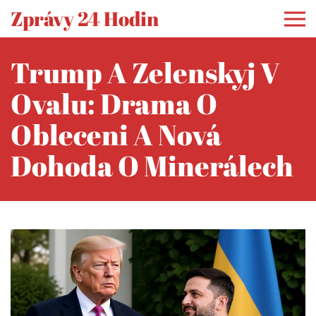
Zprávy 24 Hodin
Trump A Zelenskyj V
Ovalu: Drama O
Obleceni A Nová
Dohoda O Minerálech