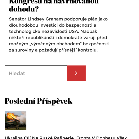
Kongresu na navrhovanou
dohodu?
Senátor Lindsey Graham podporuje plán jako
dlouhodobou investici do bezpečnosti a
technologické nezávislosti USA. Naopak
někteří republikánští i demokraté varují před
možným „výměnným obchodem“ bezpečnosti
za suroviny a požadují přísnější kontrolu.
Poslední Příspěvek
Ukrajina Cílí Na Ruské Rafinerie, Fronta V Donbasu Však