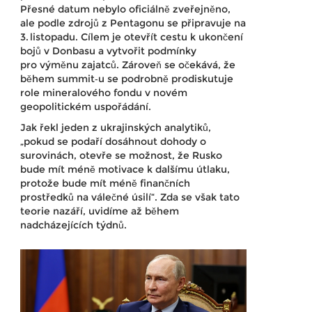
Přesné datum nebylo oficiálně zveřejněno,
ale podle zdrojů z Pentagonu se připravuje na
3. listopadu. Cílem je otevřít cestu k ukončení
bojů v Donbasu a vytvořit podmínky
pro výměnu zajatců. Zároveň se očekává, že
během summit‑u se podrobně prodiskutuje
role mineralového fondu v novém
geopolitickém uspořádání.
Jak řekl jeden z ukrajinských analytiků,
„pokud se podaří dosáhnout dohody o
surovinách, otevře se možnost, že Rusko
bude mít méně motivace k dalšímu útlaku,
protože bude mít méně finančních
prostředků na válečné úsilí“. Zda se však tato
teorie nazáří, uvidíme až během
nadcházejících týdnů.