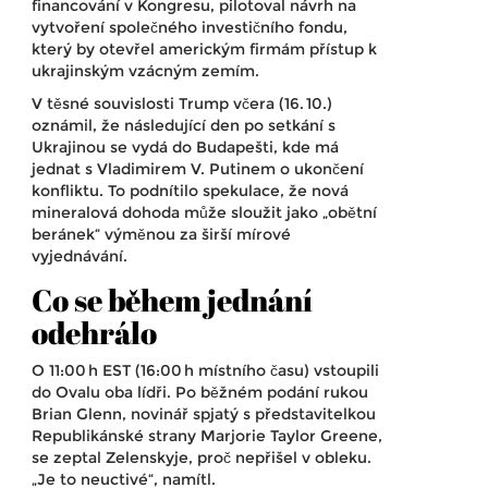
financování v Kongresu, pilotoval návrh na
vytvoření společného investičního fondu,
který by otevřel americkým firmám přístup k
ukrajinským vzácným zemím.
V těsné souvislosti Trump včera (16. 10.)
oznámil, že následující den po setkání s
Ukrajinou se vydá do Budapešti, kde má
jednat s
Vladimirem V. Putinem
o ukončení
konfliktu. To podnítilo spekulace, že nová
mineralová dohoda může sloužit jako „obětní
beránek“ výměnou za širší mírové
vyjednávání.
Co se během jednání
odehrálo
O 11:00 h EST (16:00 h místního času) vstoupili
do Ovalu oba lídři. Po běžném podání rukou
Brian Glenn
, novinář spjatý s představitelkou
Republikánské strany
Marjorie Taylor Greene
,
se zeptal Zelenskyje, proč nepřišel v obleku.
„Je to neuctivé“, namítl.