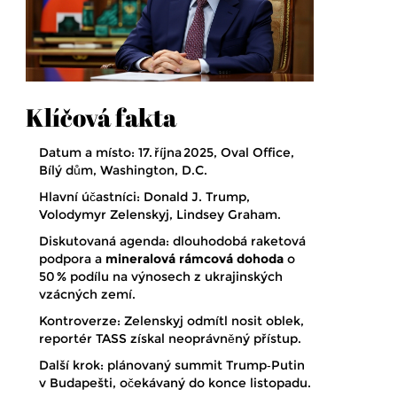
Klíčová fakta
Datum a místo: 17. října 2025, Oval Office,
Bílý dům, Washington, D.C.
Hlavní účastníci:
Donald J. Trump
,
Volodymyr Zelenskyj
,
Lindsey Graham
.
Diskutovaná agenda: dlouhodobá raketová
podpora a
mineralová rámcová dohoda
o
50 % podílu na výnosech z ukrajinských
vzácných zemí.
Kontroverze: Zelenskyj odmítl nosit oblek,
reportér TASS získal neoprávněný přístup.
Další krok: plánovaný summit Trump‑Putin
v Budapešti, očekávaný do konce listopadu.