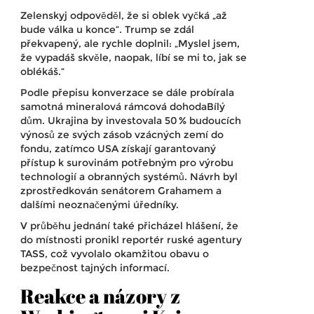
Zelenskyj odpověděl, že si oblek vyčká „až
bude válka u konce“. Trump se zdál
překvapený, ale rychle doplnil: „Myslel jsem,
že vypadáš skvěle, naopak, líbí se mi to, jak se
oblékáš.“
Podle přepisu konverzace se dále probírala
samotná
mineralová rámcová dohoda
Bílý
dům
. Ukrajina by investovala 50 % budoucích
výnosů ze svých zásob vzácných zemí do
fondu, zatímco USA získají garantovaný
přístup k surovinám potřebným pro výrobu
technologií a obranných systémů. Návrh byl
zprostředkován senátorem Grahamem a
dalšími neoznačenými úředníky.
V průběhu jednání také přicházel hlášení, že
do místnosti pronikl reportér ruské agentury
TASS, což vyvolalo okamžitou obavu o
bezpečnost tajných informací.
Reakce a názory z