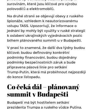
surovinám, které jsou klíčové pro výrobu
polovodičů a elektromobilů.
Na druhé straně se objevují obavy z ruského
špionáže, vzhledem k neautorizovanému
vstupu TASS. Upozorňují, že informace o
jednání by mohly být využity v ruské strategii
k oslabení ukrajinských vyjednávacích pozic
během plánovaného summit‑u v Budapešti.
V praxi to znamená, že další dva týdny budou
klíčové: budou definovány konkrétní
podmínky financování, budou dojednány
podmínky bezpečnostních záruk a bude
připravena pásová linie pro setkání
Trump‑Putin, která má proběhnout nejpozději
do konce listopadu.
Co čeká dál – plánovaný
summit v Budapešti
Budapešť má být hostitelem setkání
prezidenta Trumpa a ruského vůdce Putina.