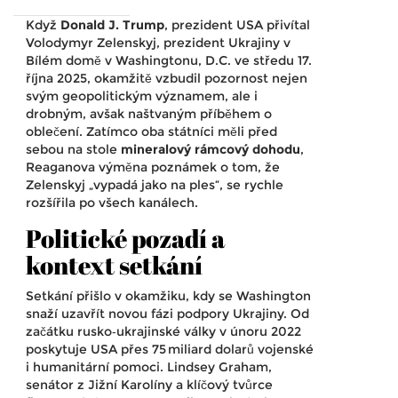
Když
Donald J. Trump
,
prezident USA
přivítal
Volodymyr Zelenskyj
,
prezident Ukrajiny
v
Bílém domě
v
Washingtonu, D.C.
ve středu 17.
října 2025, okamžitě vzbudil pozornost nejen
svým geopolitickým významem, ale i
drobným, avšak naštvaným příběhem o
oblečení. Zatímco oba státníci měli před
sebou na stole
mineralový rámcový dohodu
,
Reaganova výměna poznámek o tom, že
Zelenskyj „vypadá jako na ples“, se rychle
rozšířila po všech kanálech.
Politické pozadí a
kontext setkání
Setkání přišlo v okamžiku, kdy se Washington
snaží uzavřít novou fázi podpory Ukrajiny. Od
začátku rusko‑ukrajinské války v únoru 2022
poskytuje USA přes 75 miliard dolarů vojenské
i humanitární pomoci.
Lindsey Graham
,
senátor z Jižní Karolíny
a klíčový tvůrce