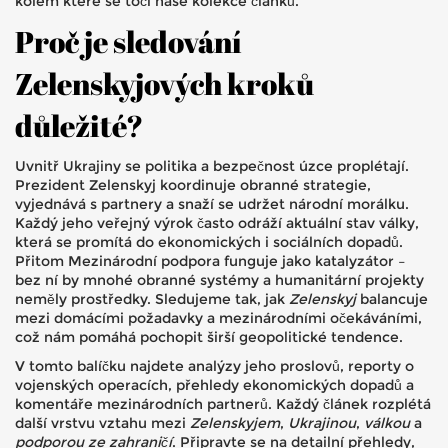
kolem které se točí naše kolekce článků.
Proč je sledování
Zelenskyjových kroků
důležité?
Uvnitř
Ukrajiny
se politika a bezpečnost úzce proplétají.
Prezident Zelenskyj koordinuje obranné strategie,
vyjednává s partnery a snaží se udržet národní morálku.
Každý jeho veřejný výrok často odráží aktuální stav
války
,
která se promítá do ekonomických i sociálních dopadů
.
Přitom
Mezinárodní podpora
funguje jako katalyzátor –
bez ní by mnohé obranné systémy a humanitární projekty
neměly prostředky. Sledujeme tak, jak
Zelenskyj
balancuje
mezi domácími požadavky a mezinárodními očekáváními,
což nám pomáhá pochopit širší geopolitické tendence.
V tomto balíčku najdete analýzy jeho proslovů, reporty o
vojenských operacích, přehledy ekonomických dopadů a
komentáře mezinárodních partnerů. Každý článek rozplétá
další vrstvu vztahu mezi
Zelenskyjem
,
Ukrajinou
,
válkou
a
podporou ze zahraničí
. Připravte se na detailní přehledy,