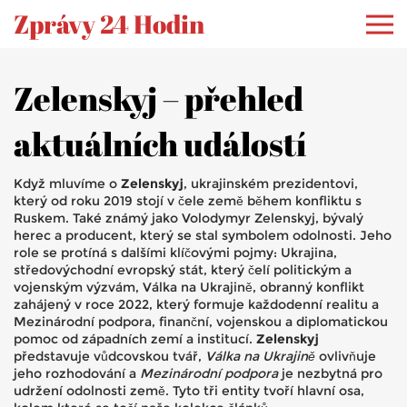
Zprávy 24 Hodin
Zelenskyj – přehled
aktuálních událostí
Když mluvíme o
Zelenskyj
,
ukrajinském prezidentovi,
který od roku 2019 stojí v čele země během konfliktu s
Ruskem
. Také známý jako
Volodymyr Zelenskyj
,
bývalý
herec a producent, který se stal symbolem odolnosti
. Jeho
role se protíná s dalšími klíčovými pojmy:
Ukrajina
,
středovýchodní evropský stát, který čelí politickým a
vojenským výzvám
,
Válka na Ukrajině
,
obranný konflikt
zahájený v roce 2022, který formuje každodenní realitu
a
Mezinárodní podpora
,
finanční, vojenskou a diplomatickou
pomoc od západních zemí a institucí
.
Zelenskyj
představuje vůdcovskou tvář,
Válka na Ukrajině
ovlivňuje
jeho rozhodování a
Mezinárodní podpora
je nezbytná pro
udržení odolnosti země. Tyto tři entity tvoří hlavní osa,