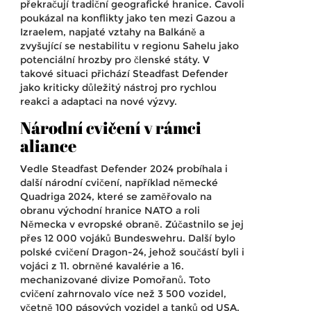
překračují tradiční geografické hranice. Cavoli
poukázal na konflikty jako ten mezi Gazou a
Izraelem, napjaté vztahy na Balkáně a
zvyšující se nestabilitu v regionu Sahelu jako
potenciální hrozby pro členské státy. V
takové situaci přichází Steadfast Defender
jako kriticky důležitý nástroj pro rychlou
reakci a adaptaci na nové výzvy.
Národní cvičení v rámci
aliance
Vedle Steadfast Defender 2024 probíhala i
další národní cvičení, například německé
Quadriga 2024, které se zaměřovalo na
obranu východní hranice NATO a roli
Německa v evropské obraně. Zúčastnilo se jej
přes 12 000 vojáků Bundeswehru. Další bylo
polské cvičení Dragon-24, jehož součástí byli i
vojáci z 11. obrněné kavalérie a 16.
mechanizované divize Pomořanů. Toto
cvičení zahrnovalo více než 3 500 vozidel,
včetně 100 pásových vozidel a tanků od USA,