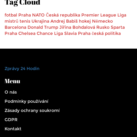
Tag Cloud
fotbal
Praha
NATO
Česká republika
Premier League
Liga
mistrů
tenis
Ukrajina
Andrej Babiš
hokej
Německo
Barcelona
Donald Trump
Jiřina Bohdalová
Rusko
Sparta
Praha
Chelsea
Chance Liga
Slavia Praha
česká politika
Zprávy 24 Hodin
Menu
O nás
Podmínky používání
Zásady ochrany soukromí
GDPR
Kontakt