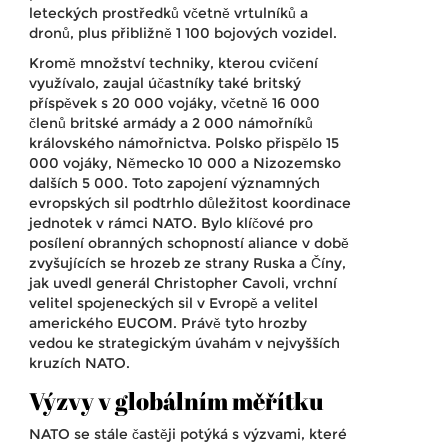
leteckých prostředků včetně vrtulníků a
dronů, plus přibližně 1 100 bojových vozidel.
Kromě množství techniky, kterou cvičení
využívalo, zaujal účastníky také britský
příspěvek s 20 000 vojáky, včetně 16 000
členů britské armády a 2 000 námořníků
královského námořnictva. Polsko přispělo 15
000 vojáky, Německo 10 000 a Nizozemsko
dalších 5 000. Toto zapojení významných
evropských sil podtrhlo důležitost koordinace
jednotek v rámci NATO. Bylo klíčové pro
posílení obranných schopností aliance v době
zvyšujících se hrozeb ze strany Ruska a Číny,
jak uvedl generál Christopher Cavoli, vrchní
velitel spojeneckých sil v Evropě a velitel
amerického EUCOM. Právě tyto hrozby
vedou ke strategickým úvahám v nejvyšších
kruzích NATO.
Výzvy v globálním měřítku
NATO se stále častěji potýká s výzvami, které