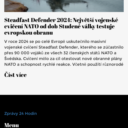
Steadfast Defender 2024: Největší vojenské
cvičení NATO od dob Studené války testuje
evropskou obranu
V roce 2024 se po celé Evropě uskutečnilo masivní
vojenské cvičení Steadfast Defender, kterého se zúčastnilo
přes 90 000 vojáků ze všech 32 členských států NATO a
Švédska. Cvičení mělo za cíl otestovat nové obranné plány
NATO a schopnost rychlé reakce. Včetně použití různorodé
vojenské techniky zdůraznilo důležitost aliance v kontextu
Číst více
rostoucí hrozby ze strany mocností jako Rusko a Čína.
Zprávy 24 Hodin
Menu