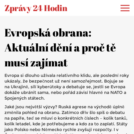
Zprávy 24 Hodin
Evropská obrana:
Aktuální dění a proč tě
musí zajímat
Evropa si dlouho užívala relativního klidu, ale poslední roky
ukázaly, že bezpečnost už není samozřejmost. Bojuje se
na Ukrajině, sílí kyberútoky a debatuje se, jestli se Evropa
dokáže ubránit sama, nebo pořád závisí hlavně na NATO a
Spojených státech.
Jaké jsou největší výzvy? Ruská agrese na východě úplně
změnila pohled na obranu. Zatímco dřív šlo spíš o debatu
na papíře, teď se mluví o konkrétních číslech – kolik tanků,
kolik letadel, kde je potřebujeme a kdo za to zaplatí. Státy
jako Polsko nebo Německo rychle zvyšují rozpočty. I v