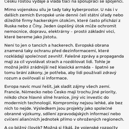
Česku rostou výdaje a vláda tlačí na spolupráci se spojenci.
Mimo vojenskou sílu je tady taky kyberprostor. U nás i v
dalších zemích Evropské unie denně čelí státní úřady nebo
důležité firmy hackerským útokům, které často přichází z
Ruska nebo z Číny. Jeden úspěšný útok může ochromit
nemocnice, dopravu, elektrárny – prostě základní věci,
které bereme jako jistotu.
Není to jen o tancích a hackerech. Evropská obrana
znamená taky ochranu před dezinformacemi, které
rozkládají společnost zevnitř. Falešné zprávy a propaganda
mají za cíl vyvolávat strach a rozdělovat lidi. Tohle je
možná ještě zrádnější než klasická armáda – špatně se
tomu brání zákony, je potřeba, aby lidi používali zdravý
rozum a ověřovali si informace.
Evropa navíc musí řešit, jak sladit zájmy všech zemí.
Francie, Německo nebo Česko mají trochu jiné priority,
někdo chce hlavně silné hranice, jiný víc investic do
moderních technologií. Kompromisy nejsou lehké, ale bez
nich to nejde. Výsledkem jsou projekty jako společné
obranné výzkumy, sdílení zpravodajských informací nebo
cvičení aliančních jednotek přímo v ohrožených regionech.
A co běžný člověk? Možná si říkáš, že vojenské rozpočty