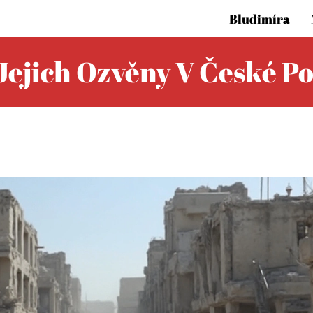
Bludimíra
Jejich Ozvěny V České Po