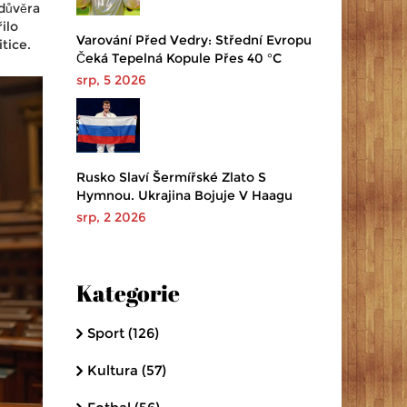
edůvěra
ilo
Varování Před Vedry: Střední Evropu
tice.
Čeká Tepelná Kopule Přes 40 °C
srp, 5 2026
Rusko Slaví Šermířské Zlato S
Hymnou. Ukrajina Bojuje V Haagu
srp, 2 2026
Kategorie
Sport
(126)
Kultura
(57)