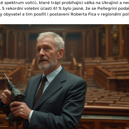
é spektrum voličů, které trápí probíhající válka na Ukrajině a n
 S rekordní volební účastí 61 % bylo jasné, že se Pellegrini podař
 obyvatel a tím posílit i postavení Roberta Fica v regionální poli