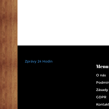
Zprávy 24 Hodin
Menu
O nás
Podmín
Zásady
GDPR
Kontak