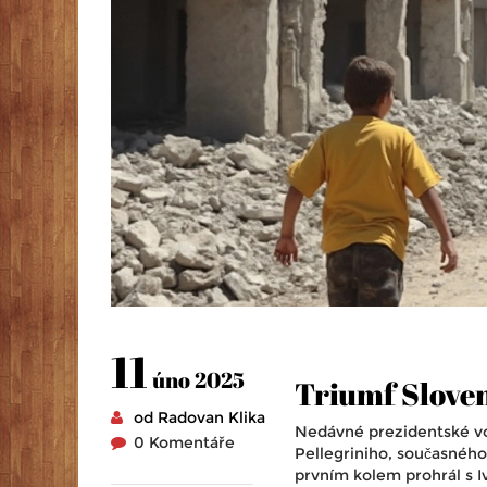
11
úno 2025
Triumf Sloven
od Radovan Klika
Nedávné prezidentské vol
0 Komentáře
Pellegriniho, současného
prvním kolem prohrál s 