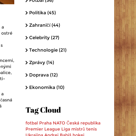
Fotbal
(56)
Politika
(45)
Zahraničí
(44)
 a
 ostré
Celebrity
(27)
 s
Technologie
(21)
encemi,
Zprávy
(14)
řenými
alice,
Doprava
(12)
ti-
Ekonomika
(10)
 a
učasná
á
Tag Cloud
fotbal
Praha
NATO
Česká republika
Premier League
Liga mistrů
tenis
Ukrajina
Andrej Babiš
hokej