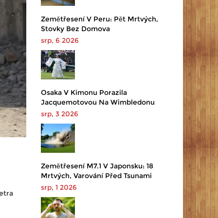
Zemětřesení V Peru: Pět Mrtvých,
Stovky Bez Domova
srp, 6 2026
Osaka V Kimonu Porazila
Jacquemotovou Na Wimbledonu
srp, 3 2026
Zemětřesení M7.1 V Japonsku: 18
Mrtvých, Varování Před Tsunami
srp, 1 2026
etra