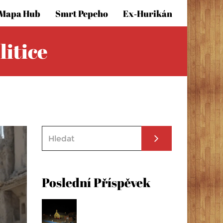
Mapa Hub
Smrt Pepeho
Ex‑hurikán
litice
Poslední Příspěvek