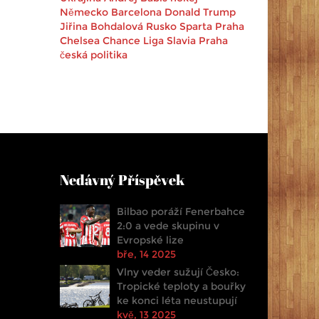
Německo
Barcelona
Donald Trump
Jiřina Bohdalová
Rusko
Sparta Praha
Chelsea
Chance Liga
Slavia Praha
česká politika
Nedávný Příspěvek
Bilbao poráží Fenerbahce
2:0 a vede skupinu v
Evropské lize
bře, 14 2025
Vlny veder sužují Česko:
Tropické teploty a bouřky
ke konci léta neustupují
kvě, 13 2025