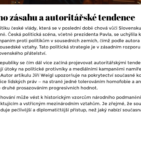
ho zásahu a autoritářské tendence
itiku české vlády, která se v poslední době chová vůči Slovensku
ě. Česká politická scéna, včetně prezidenta Pavla, se uchýlila k
mpaním proti politikům v sousedních zemích, čímž podle autora
ousedské vztahy. Tato politická strategie je v zásadním rozporu
ovenského přátelství.
publiky se čím dál více začíná projevovat autoritářskými tend
ují útoky na politické protivníky a mediálními kampaněmi namí
Autor artikulu Jiří Weigl upozorňuje na pokrytectví současné ko
tice lidských práv — na straně jedné tolerováním homofobie a an
ně druhé prosazováním progresivních hodnot.
 chování může vést k historickým vzorcům národního podmanění
pektujícím a vstřícným mezinárodním vztahům. Je zřejmé, že so
duje pečlivější a diplomatičtější přístup, než jaký nabízí současn