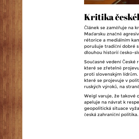
Kritika české
Článek se zaměřuje na kr
Maďarsku značně agresivn
rétorice a mediálním ka
porušuje tradiční dobré s
dlouhou historií česko-sl
Současné vedení České re
které se zřetelně projev
proti slovenským lídrům. 
které se projevuje v poli
ruských výroků, na stra
Weigl varuje, že takové
apeluje na návrat k res
geopolitická situace vyža
česká zahraniční politika.