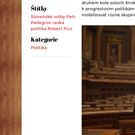
druhém kole oslovit širok
Štítky
k progresivním politikám.
mobilizovat různé skupiny
Slovenské volby
Petr
Pellegrini
česká
politika
Robert Fico
Kategorie
Politika