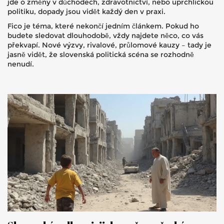
jde o změny v důchodech, zdravotnictví, nebo uprchlickou
politiku, dopady jsou vidět každý den v praxi.
Fico je téma, které nekončí jedním článkem. Pokud ho
budete sledovat dlouhodobě, vždy najdete něco, co vás
překvapí. Nové výzvy, rivalové, průlomové kauzy – tady je
jasně vidět, že slovenská politická scéna se rozhodně
nenudí.