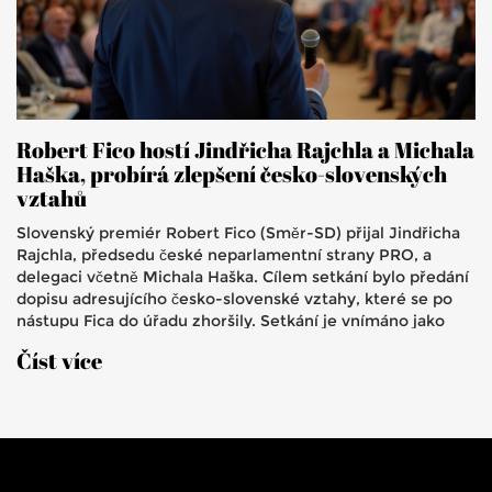
Robert Fico hostí Jindřicha Rajchla a Michala
Haška, probírá zlepšení česko-slovenských
vztahů
Slovenský premiér Robert Fico (Směr-SD) přijal Jindřicha
Rajchla, předsedu české neparlamentní strany PRO, a
delegaci včetně Michala Haška. Cílem setkání bylo předání
dopisu adresujícího česko-slovenské vztahy, které se po
nástupu Fica do úřadu zhoršily. Setkání je vnímáno jako
snaha o zlepšení bilaterálních vztahů mezi oběma zeměmi.
Číst více