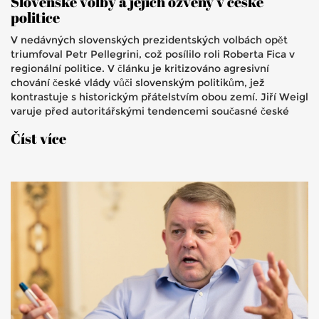
Slovenské volby a jejich ozvěny v české
politice
V nedávných slovenských prezidentských volbách opět
triumfoval Petr Pellegrini, což posílilo roli Roberta Fica v
regionální politice. V článku je kritizováno agresivní
chování české vlády vůči slovenským politikům, jež
kontrastuje s historickým přátelstvím obou zemí. Jiří Weigl
varuje před autoritářskými tendencemi současné české
koalice a apeluje na návrat k respektujícím mezinárodním
Číst více
vztahům.