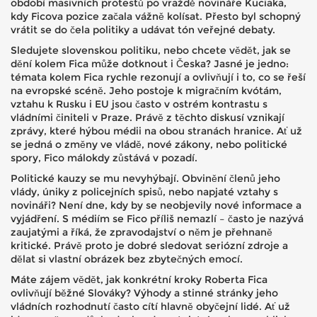
období masivních protestů po vraždě novináře Kuciaka,
kdy Ficova pozice začala vážně kolísat. Přesto byl schopný
vrátit se do čela politiky a udávat tón veřejné debaty.
Sledujete slovenskou politiku, nebo chcete vědět, jak se
dění kolem Fica může dotknout i Česka? Jasné je jedno:
témata kolem Fica rychle rezonují a ovlivňují i to, co se řeší
na evropské scéně. Jeho postoje k migračním kvótám,
vztahu k Rusku i EU jsou často v ostrém kontrastu s
vládními činiteli v Praze. Právě z těchto diskusí vznikají
zprávy, které hýbou médii na obou stranách hranice. Ať už
se jedná o změny ve vládě, nové zákony, nebo politické
spory, Fico málokdy zůstává v pozadí.
Politické kauzy se mu nevyhýbají. Obvinění členů jeho
vlády, úniky z policejních spisů, nebo napjaté vztahy s
novináři? Není dne, kdy by se neobjevily nové informace a
vyjádření. S médiím se Fico příliš nemazlí – často je nazývá
zaujatými a říká, že zpravodajství o něm je přehnaně
kritické. Právě proto je dobré sledovat seriózní zdroje a
dělat si vlastní obrázek bez zbytečných emocí.
Máte zájem vědět, jak konkrétní kroky Roberta Fica
ovlivňují běžné Slováky? Výhody a stinné stránky jeho
vládních rozhodnutí často cítí hlavně obyčejní lidé. Ať už