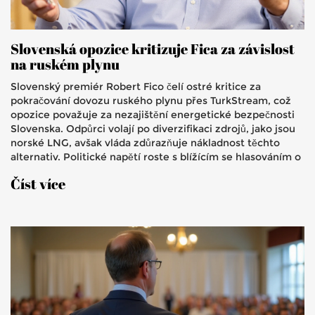
Slovenská opozice kritizuje Fica za závislost
na ruském plynu
Slovenský premiér Robert Fico čelí ostré kritice za
pokračování dovozu ruského plynu přes TurkStream, což
opozice považuje za nezajištění energetické bezpečnosti
Slovenska. Odpůrci volají po diverzifikaci zdrojů, jako jsou
norské LNG, avšak vláda zdůrazňuje nákladnost těchto
alternativ. Politické napětí roste s blížícím se hlasováním o
nedůvěře Ficovi kvůli jeho proruskému postoji a výhrůžkám
Číst více
vůči Ukrajině.