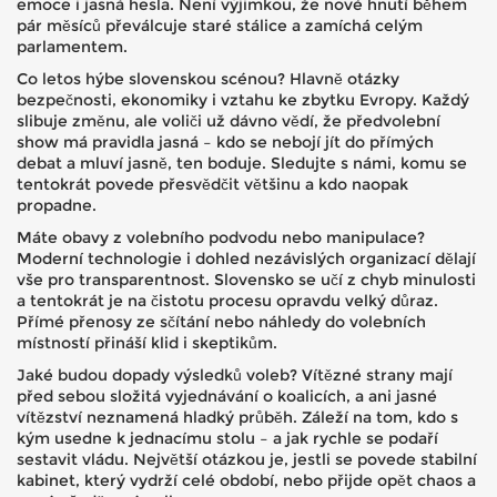
emoce i jasná hesla. Není výjimkou, že nové hnutí během
pár měsíců převálcuje staré stálice a zamíchá celým
parlamentem.
Co letos hýbe slovenskou scénou? Hlavně otázky
bezpečnosti, ekonomiky i vztahu ke zbytku Evropy. Každý
slibuje změnu, ale voliči už dávno vědí, že předvolební
show má pravidla jasná – kdo se nebojí jít do přímých
debat a mluví jasně, ten boduje. Sledujte s námi, komu se
tentokrát povede přesvědčit většinu a kdo naopak
propadne.
Máte obavy z volebního podvodu nebo manipulace?
Moderní technologie i dohled nezávislých organizací dělají
vše pro transparentnost. Slovensko se učí z chyb minulosti
a tentokrát je na čistotu procesu opravdu velký důraz.
Přímé přenosy ze sčítání nebo náhledy do volebních
místností přináší klid i skeptikům.
Jaké budou dopady výsledků voleb? Vítězné strany mají
před sebou složitá vyjednávání o koalicích, a ani jasné
vítězství neznamená hladký průběh. Záleží na tom, kdo s
kým usedne k jednacímu stolu – a jak rychle se podaří
sestavit vládu. Největší otázkou je, jestli se povede stabilní
kabinet, který vydrží celé období, nebo přijde opět chaos a