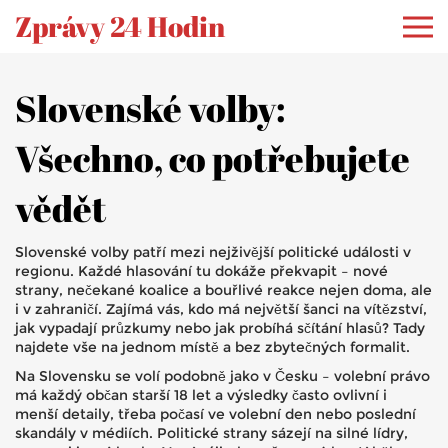
Zprávy 24 Hodin
Slovenské volby:
Všechno, co potřebujete
vědět
Slovenské volby patří mezi nejživější politické události v
regionu. Každé hlasování tu dokáže překvapit – nové
strany, nečekané koalice a bouřlivé reakce nejen doma, ale
i v zahraničí. Zajímá vás, kdo má největší šanci na vítězství,
jak vypadají průzkumy nebo jak probíhá sčítání hlasů? Tady
najdete vše na jednom místě a bez zbytečných formalit.
Na Slovensku se volí podobně jako v Česku – volební právo
má každý občan starší 18 let a výsledky často ovlivní i
menší detaily, třeba počasí ve volební den nebo poslední
skandály v médiích. Politické strany sázejí na silné lídry,