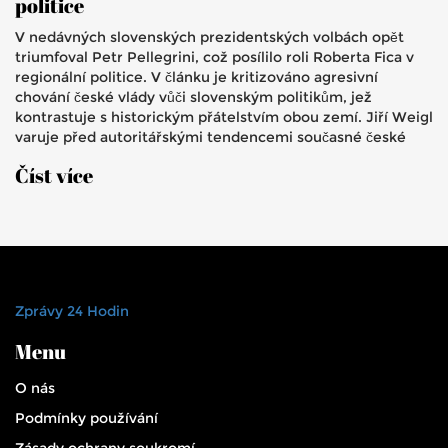
politice
V nedávných slovenských prezidentských volbách opět
triumfoval Petr Pellegrini, což posílilo roli Roberta Fica v
regionální politice. V článku je kritizováno agresivní
chování české vlády vůči slovenským politikům, jež
kontrastuje s historickým přátelstvím obou zemí. Jiří Weigl
varuje před autoritářskými tendencemi současné české
koalice a apeluje na návrat k respektujícím mezinárodním
Číst více
vztahům.
Zprávy 24 Hodin
Menu
O nás
Podmínky používání