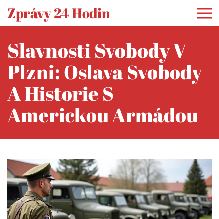
Zprávy 24 Hodin
Slavnosti Svobody V
Plzni: Oslava Svobody
A Historie S
Americkou Armádou