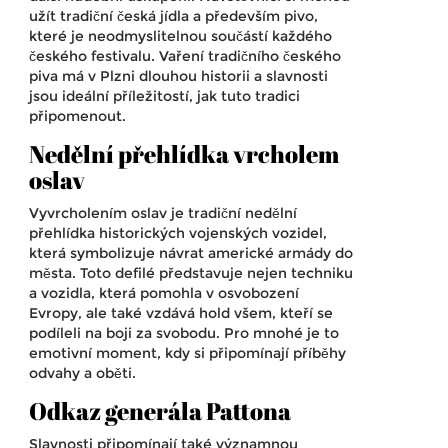
užít tradiční česká jídla a především pivo,
které je neodmyslitelnou součástí každého
českého festivalu. Vaření tradičního českého
piva má v Plzni dlouhou historii a slavnosti
jsou ideální příležitostí, jak tuto tradici
připomenout.
Nedělní přehlídka vrcholem
oslav
Vyvrcholením oslav je tradiční nedělní
přehlídka historických vojenských vozidel,
která symbolizuje návrat americké armády do
města. Toto defilé představuje nejen techniku
a vozidla, která pomohla v osvobození
Evropy, ale také vzdává hold všem, kteří se
podíleli na boji za svobodu. Pro mnohé je to
emotivní moment, kdy si připomínají příběhy
odvahy a oběti.
Odkaz generála Pattona
Slavnosti připomínají také významnou