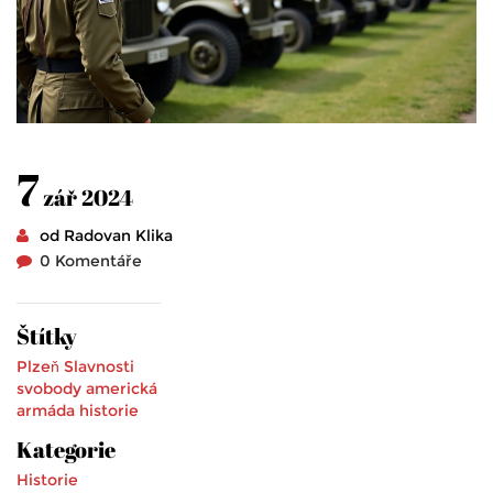
7
zář 2024
od Radovan Klika
0 Komentáře
Štítky
Plzeň
Slavnosti
svobody
americká
armáda
historie
Kategorie
Historie