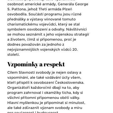
osobnost americké armády, Generála George
S. Pattona, jehož Třetí armáda Plzeň
osvobodila. Součástí programu jsou různé
přednášky a výstavy věnované tomuto
charismatickému vojevůdci, který se stal
symbolem osvobození a odvahy. Návštěvníci
se mohou seznámit s jeho vojenskou strategií
a životem, čímž si připomenou, proč je
dodnes považován za jednoho z
nejvýznamnějších vojenských vůdců 20.
století.
Vzpomínky a respekt
Cílem Slavností svobody je nejen oslavy a
vzpomínání, ale také vzdávání úcty všem,
kteří přispěli k osvobození Československa.
Organizátoři každoročně dbají na to, aby
program zahrnoval i okamžiky ticha, kdy si
všichni přítomní připomenou oběti války.
Hlavní myšlenkou je připomínat si minulost,
ale také zdůraznit význam svobody a míru
pro současnost i budoucnost.