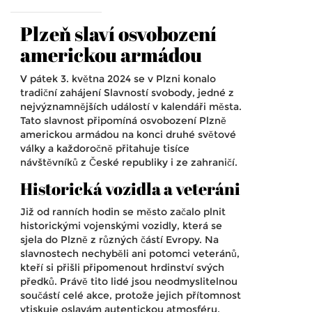
Plzeň slaví osvobození
americkou armádou
V pátek 3. května 2024 se v Plzni konalo
tradiční zahájení Slavností svobody, jedné z
nejvýznamnějších událostí v kalendáři města.
Tato slavnost připomíná osvobození Plzně
americkou armádou na konci druhé světové
války a každoročně přitahuje tisíce
návštěvníků z České republiky i ze zahraničí.
Historická vozidla a veteráni
Již od ranních hodin se město začalo plnit
historickými vojenskými vozidly, která se
sjela do Plzně z různých částí Evropy. Na
slavnostech nechyběli ani potomci veteránů,
kteří si přišli připomenout hrdinství svých
předků. Právě tito lidé jsou neodmyslitelnou
součástí celé akce, protože jejich přítomnost
vtiskuje oslavám autentickou atmosféru.