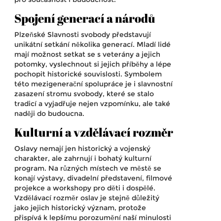
Spojení generací a národů
Plzeňské Slavnosti svobody představují
unikátní setkání několika generací. Mladí lidé
mají možnost setkat se s veterány a jejich
potomky, vyslechnout si jejich příběhy a lépe
pochopit historické souvislosti. Symbolem
této mezigenerační spolupráce je i slavnostní
zasazení stromu svobody, které se stalo
tradicí a vyjadřuje nejen vzpomínku, ale také
naději do budoucna.
Kulturní a vzdělávací rozměr
Oslavy nemají jen historický a vojenský
charakter, ale zahrnují i bohatý kulturní
program. Na různých místech ve městě se
konají výstavy, divadelní představení, filmové
projekce a workshopy pro děti i dospělé.
Vzdělávací rozměr oslav je stejně důležitý
jako jejich historický význam, protože
přispívá k lepšímu porozumění naší minulosti