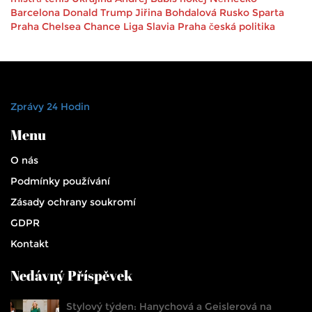
Barcelona
Donald Trump
Jiřina Bohdalová
Rusko
Sparta
Praha
Chelsea
Chance Liga
Slavia Praha
česká politika
Zprávy 24 Hodin
Menu
O nás
Podmínky používání
Zásady ochrany soukromí
GDPR
Kontakt
Nedávný Příspěvek
Stylový týden: Hanychová a Geislerová na