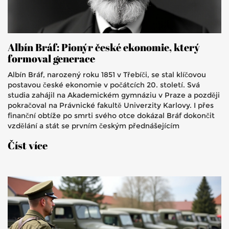
Albín Bráf: Pionýr české ekonomie, který
formoval generace
Albín Bráf, narozený roku 1851 v Třebíči, se stal klíčovou
postavou české ekonomie v počátcích 20. století. Svá
studia zahájil na Akademickém gymnáziu v Praze a později
pokračoval na Právnické fakultě Univerzity Karlovy. I přes
finanční obtíže po smrti svého otce dokázal Bráf dokončit
vzdělání a stát se prvním českým přednášejícím
národohospodářství. Jeho práce pomohla ustanovit českou
Číst více
ekonomickou terminologii a vzdělávala budoucí elity první
republiky.