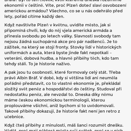
ekonomii v češtině. Víte, proč Plzeň doteď slaví osvobození
americkou armádou? Všechno, co se u nás odehrálo před
lety, pořád cítíme každý den.
Když navštívíte Plzeň v květnu, uvidíte město, jak si
připomíná chvíli, kdy do něj vjela americká armáda a
přinesla svobodu po letech války. Slavnosti svobody tam
nejsou žádná suchopárná akce pro pár nadšenců. Je to
zážitek, na který se stojí fronty. Stovky lidí v historických
uniformách a auta, která byste jinde fakt nepotkali –
veteráni, dobová hudba, a hlavně příběhy těch, kdo tam
tehdy stáli. To je historie naživo.
A pak jsou tu osobnosti, které formovaly celý stát. Třeba
právě Albín Bráf. V době, kdy si většina lidí ani neuměla
pořádně představit, co to vlastně ekonomie je, překládal
složitý svět peněz a hospodářství do češtiny. Studoval při
nedostatku peněz, ale nevzdal to. Dneska díky němu
máme českou ekonomickou terminologii, kterou
proplouváme všichni, aniž bychom si to uvědomovali.
Takové příběhy dokazují, že historie fakt není jen retro z
učebnice.
Když čteš příběhy z minulosti, máš šanci rozumět dnešku.
Vědět, proč mají některá města svůj svátek, proč se v nich