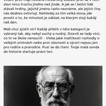
slaví něco trochu jiného než jinde. A jak se i běžní lidé
stávali hrdiny, jejichž jména často neznáme, ale jejich činy
nás dodnes ovlivňují. Nehledej za tím velká slova; jde
prostě o to, že minulost je základ, na kterým stojí každý
náš den.
Máš chuť zjistit víc? Každý příběh v této kategorii je
vybraný tak, aby nebyl suchý a nudný. Dozvíš se tady věci,
co tě ve škole nenaučili – třeba jaké maličkosti rozhodly o
velkých změnách nebo proč slavnosti a výročí nejsou jen
pro rodiče a prarodiče. Pusť se do čtení. Tvoje malá sonda
do historie startuje právě teď.