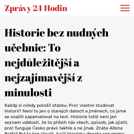
Zprávy 24 Hodin
Historie bez nudných
učebnic: To
nejdůležitější a
nejzajímavější z
minulosti
Každý si někdy položil otázku: Proč vlastně studovat
historii? Není to jen o starejch datech a jménech, co jsme
se snažili zapamatovat na test. Historie totiž není jen
seznam událostí. Je to příběh nás všech, způsob, jak zjistit,
proč funguje Česko právě takhle a ne jinak. Znáte Albína
Bráfa? Byl to ten člověk, kvůli kterému dneska rozumíme