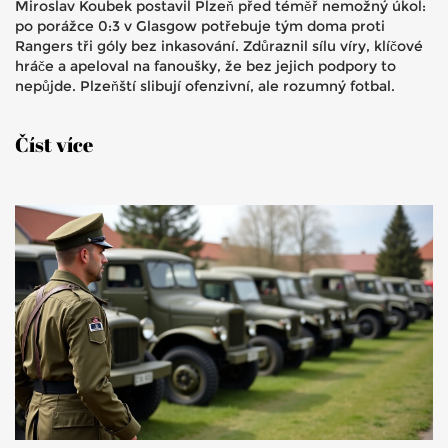
Miroslav Koubek postavil Plzeň před téměř nemožný úkol:
po porážce 0:3 v Glasgow potřebuje tým doma proti
Rangers tři góly bez inkasování. Zdůraznil sílu víry, klíčové
hráče a apeloval na fanoušky, že bez jejich podpory to
nepůjde. Plzeňští slibují ofenzivní, ale rozumný fotbal.
Číst více