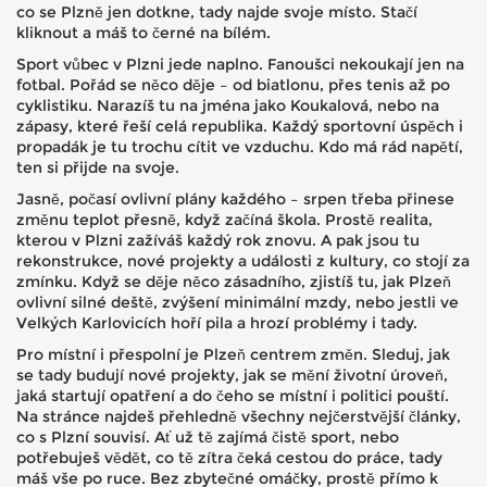
co se Plzně jen dotkne, tady najde svoje místo. Stačí
kliknout a máš to černé na bílém.
Sport vůbec v Plzni jede naplno. Fanoušci nekoukají jen na
fotbal. Pořád se něco děje – od biatlonu, přes tenis až po
cyklistiku. Narazíš tu na jména jako Koukalová, nebo na
zápasy, které řeší celá republika. Každý sportovní úspěch i
propadák je tu trochu cítit ve vzduchu. Kdo má rád napětí,
ten si přijde na svoje.
Jasně, počasí ovlivní plány každého – srpen třeba přinese
změnu teplot přesně, když začíná škola. Prostě realita,
kterou v Plzni zažíváš každý rok znovu. A pak jsou tu
rekonstrukce, nové projekty a události z kultury, co stojí za
zmínku. Když se děje něco zásadního, zjistíš tu, jak Plzeň
ovlivní silné deště, zvýšení minimální mzdy, nebo jestli ve
Velkých Karlovicích hoří pila a hrozí problémy i tady.
Pro místní i přespolní je Plzeň centrem změn. Sleduj, jak
se tady budují nové projekty, jak se mění životní úroveň,
jaká startují opatření a do čeho se místní i politici pouští.
Na stránce najdeš přehledně všechny nejčerstvější články,
co s Plzní souvisí. Ať už tě zajímá čistě sport, nebo
potřebuješ vědět, co tě zítra čeká cestou do práce, tady
máš vše po ruce. Bez zbytečné omáčky, prostě přímo k