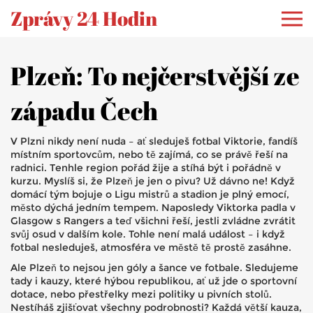
Zprávy 24 Hodin
Plzeň: To nejčerstvější ze
západu Čech
V Plzni nikdy není nuda – ať sleduješ fotbal Viktorie, fandíš
místním sportovcům, nebo tě zajímá, co se právě řeší na
radnici. Tenhle region pořád žije a stíhá být i pořádně v
kurzu. Myslíš si, že Plzeň je jen o pivu? Už dávno ne! Když
domácí tým bojuje o Ligu mistrů a stadion je plný emocí,
město dýchá jedním tempem. Naposledy Viktorka padla v
Glasgow s Rangers a teď všichni řeší, jestli zvládne zvrátit
svůj osud v dalším kole. Tohle není malá událost – i když
fotbal nesleduješ, atmosféra ve městě tě prostě zasáhne.
Ale Plzeň to nejsou jen góly a šance ve fotbale. Sledujeme
tady i kauzy, které hýbou republikou, ať už jde o sportovní
dotace, nebo přestřelky mezi politiky u pivních stolů.
Nestíháš zjišťovat všechny podrobnosti? Každá větší kauza,