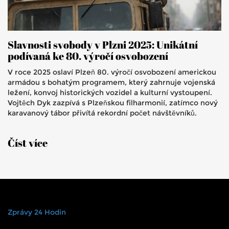
Slavnosti svobody v Plzni 2025: Unikátní
podívaná ke 80. výročí osvobození
V roce 2025 oslaví Plzeň 80. výročí osvobození americkou
armádou s bohatým programem, který zahrnuje vojenská
ležení, konvoj historických vozidel a kulturní vystoupení.
Vojtěch Dyk zazpívá s Plzeňskou filharmonií, zatímco nový
karavanový tábor přivítá rekordní počet návštěvníků.
Číst více
Zprávy 24 Hodin