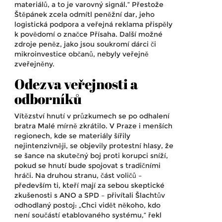
materiálů, a to je varovný signál.“ Přestože
Štěpánek zcela odmítl peněžní dar, jeho
logistická podpora a veřejná reklama přispěly
k povědomí o značce Přísaha. Další možné
zdroje peněz, jako jsou soukromí dárci či
mikroinvestice občanů, nebyly veřejně
zveřejněny.
Odezva veřejnosti a
odborníků
Vítězství hnutí v průzkumech se po odhalení
bratra Malé mírně zkrátilo. V Praze i menších
regionech, kde se materiály šířily
nejintenzivněji, se objevily protestní hlasy, že
se šance na skutečný boj proti korupci sníží,
pokud se hnutí bude spojovat s tradičními
hráči. Na druhou stranu, část voličů –
především ti, kteří mají za sebou skeptické
zkušenosti s ANO a SPD – přivítali Šlachtův
odhodlaný postoj: „Chci vidět někoho, kdo
není součástí etablovaného systému,“ řekl