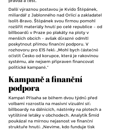
pravda a čest.“
Další výraznou postavou je
Kvido Štěpánek
,
miliardář z Jablonného nad Orlicí a zakladatel
Isolit‑Bravo
. Štěpánek svou firmou pomohl
rozšířit materiály hnutí po celé republice – od
billboardů v Praze po plakáty na ploty v
menších obcích – avšak důrazně odmítl
poskytnout přímou finanční podporu. V
rozhovoru pro E15 řekl: „Mohl bych částečně
očistit Česko od korupce, která je rakovinou
systému, ale nejsem připraven financovat
politické kampaně.“
Kampaně a finanční
podpora
Kampaň Přísaha se během dvou týdnů před
volbami rozrostla na masivní vizuální síť:
billboardy na dálnicích, nástěnky na plotech a
vytištěné letáky v obchodech. Analytik Šmíd
poukázal na mírnou nejasnost ve finanční
struktuře hnutí: „Nevíme, kdo funduje tisk