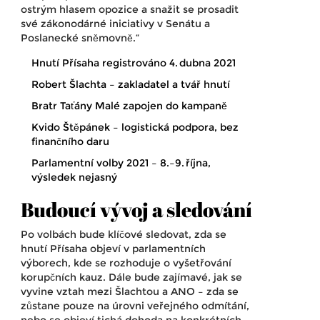
ostrým hlasem opozice a snažit se prosadit
své zákonodárné iniciativy v Senátu a
Poslanecké sněmovně.“
Hnutí Přísaha registrováno 4. dubna 2021
Robert Šlachta – zakladatel a tvář hnutí
Bratr Taťány Malé zapojen do kampaně
Kvido Štěpánek – logistická podpora, bez
finančního daru
Parlamentní volby 2021 – 8.–9. října,
výsledek nejasný
Budoucí vývoj a sledování
Po volbách bude klíčové sledovat, zda se
hnutí Přísaha objeví v parlamentních
výborech, kde se rozhoduje o vyšetřování
korupčních kauz. Dále bude zajímavé, jak se
vyvine vztah mezi Šlachtou a ANO – zda se
zůstane pouze na úrovni veřejného odmítání,
nebo se objeví tichá dohoda na konkrétních