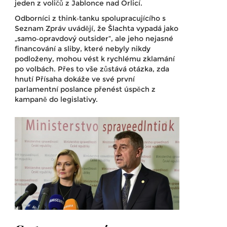
jeden z voličů z Jablonce nad Orlicí.
Odborníci z think‑tanku spolupracujícího s
Seznam Zpráv uvádějí, že Šlachta vypadá jako
„samo‑opravdový outsider“, ale jeho nejasné
financování a sliby, které nebyly nikdy
podloženy, mohou vést k rychlému zklamání
po volbách. Přes to vše zůstává otázka, zda
hnutí Přísaha dokáže ve své první
parlamentní poslance přenést úspěch z
kampaně do legislativy.