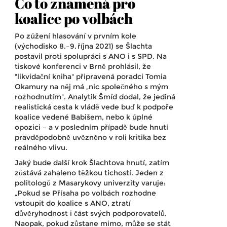
Co to znamená pro
koalice po volbách
Po zúžení hlasování v prvním kole
(východisko 8.–9. října 2021) se Šlachta
postavil proti spolupráci s ANO i s SPD. Na
tiskové konferenci v Brně prohlásil, že
"likvidační kniha" připravená poradci Tomia
Okamury na něj má „nic společného s mým
rozhodnutím". Analytik Šmíd dodal, že jediná
realistická cesta k vládě vede buď k podpoře
koalice vedené Babišem, nebo k úplné
opozici – a v posledním případě bude hnutí
pravděpodobně uvězněno v roli kritika bez
reálného vlivu.
Jaký bude další krok Šlachtova hnutí, zatím
zůstává zahaleno těžkou tichostí. Jeden z
politologů z Masarykovy univerzity varuje:
„Pokud se Přísaha po volbách rozhodne
vstoupit do koalice s ANO, ztratí
důvěryhodnost i část svých podporovatelů.
Naopak, pokud zůstane mimo, může se stát