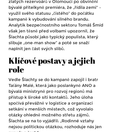
zlatých rezervoárů v Olomouci po obvinění
bývalé přítelkyně premiéra, že „řídila zemi“ –
využil svého statusu „čistého“ do počátku
kampaně k vybudování silného brandu.
Analytik bezpečnostního sektoru
Tomáš Šmíd
však jen těsně před volbami upozornil, že
Šlachta působí jako typický populista, který
slibuje „one‑man show“ a poté se snaží
naplnit jen část svých slibů.
Klíčové postavy a jejich
role
Vedle Šlachty se do kampaně zapojil i bratr
Taťány Malé
, která jako poslankyně ANO a
bývalá ministryně pro rozvoj regionů má
přístup k široké síti kontaktů. Jeho úloha
spočívá převážně v logistice a organizaci
setkání v menších městech, což vyvolalo
otázky ohledně možného střetu zájmů.
Šlachta se na to vyjádřil: „Rodinné vztahy
nejsou politickou otázkou, rozhoduje nás jen