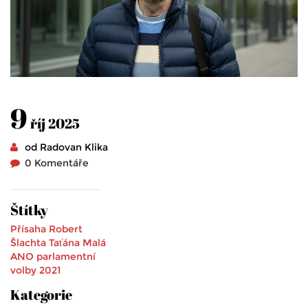
9
říj 2025
od Radovan Klika
0 Komentáře
Štítky
Přísaha
Robert
Šlachta
Taťána Malá
ANO
parlamentní
volby 2021
Kategorie