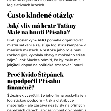
legislativních krocích.
Často kladené otázky
Jaký vliv má bratr Taťány
Malé na hnutí Přísaha?
Bratr poslankyně ANO pomáhá organizovat
místní setkání a zajišťuje logistiku kampaně v
menších městech. Přestože jeho role není
rozhodující, vyvolala obavy z možného střetu
zájmů, což Šlachta odmítl, že by mělo mít
jakýkoli dopad na politické směřování hnutí.
Proč Kvido Štěpánek
nepodpořil Přísahu
finančně?
Štěpánek vysvětlil, že jeho firma poskytla jen
logistickou podporu – tisk a distribuce
materiálů – ale zůstává nezávislý na přímých
peněžních darech, aby se vyhnul obviněním z