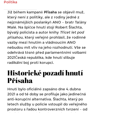
Politika
Již během kampaně
Přísaha
se objevil muž,
který není z politiky, ale z rodiny jedné z
nejznámějších poslankyň ANO – bratr
Taťány
Malé
. Na špičce hnutí stojí
Robert Šlachta
,
bývalý policista a autor knihy
Třicet let pod
přísahou
, který veřejně prohlásil, že rodinné
vazby mezi hnutím a vládnoucím ANO
nebudou mít vliv na jeho rozhodnutí. Vše se
odehrává těsně před
parlamentními volbami
2021
Česká republika
, kde hnutí slibuje
radikální boj proti korupci.
Historické pozadí hnutí
Přísaha
Hnutí bylo oficiálně zapsáno dne 4. dubna
2021 a od té doby se profiluje jako jedinečná
anti‑korupční alternativa. Šlachta, který po
letech služby u policie vstoupil do veřejného
prostoru s řadou kontroverzních tvrzení – od