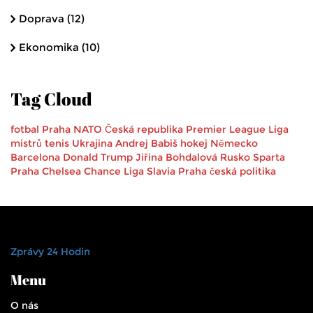
Doprava
(12)
Ekonomika
(10)
Tag Cloud
fotbal
Praha
NATO
Česká republika
Premier League
Liga
mistrů
tenis
Ukrajina
Andrej Babiš
hokej
Německo
Barcelona
Donald Trump
Jiřina Bohdalová
Rusko
Sparta
Praha
Chelsea
Chance Liga
Slavia Praha
česká politika
Zprávy 24 Hodin
Menu
O nás