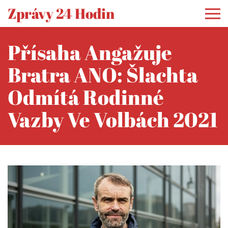
Zprávy 24 Hodin
Přísaha Angažuje
Bratra ANO: Šlachta
Odmítá Rodinné
Vazby Ve Volbách 2021