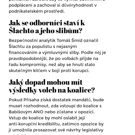
podplácení a zachoval si důvěryhodnost v
podnikatelském prostředí.
Jak se odborníci staví k
Šlachto a jeho slibům?
Bezpečnostní analytik Tomáš Šmíd označil
Šlachtu za populistu s nejasným
financováním a výmluvnými sliby. Podle něj je
pravděpodobnější, že po volbách přijde na
řadu kompromisy, než aby se hnutí stalo
skutečným klíčem v boji proti korupci.
Jaký dopad mohou mít
výsledky voleb na koalice?
Pokud Přísaha získá dostatek mandátů, bude
muset rozhodnout, zda vstoupí do koalice s
Babišovým ANO nebo zůstane v opozici.
Vstup do koalice by mohl oslabit její
anti‑korupční kredibilitu, zatímco opozice by
jí umožnila prosazovat své návrhy legislativy