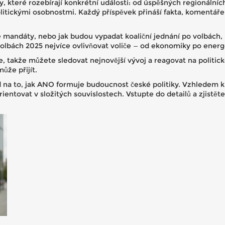
, které rozebírají konkrétní události: od úspěšných regionální
olitickými osobnostmi. Každý příspěvek přináší fakta, komentáře 
.
é mandáty, nebo jak budou vypadat koaliční jednání po volbách
olbách 2025 nejvíce ovlivňovat voliče — od ekonomiky po energ
e, takže můžete sledovat nejnovější vývoj a reagovat na polit
ůže přijít.
ed na to, jak ANO formuje budoucnost české politiky. Vzhledem
ntovat v složitých souvislostech. Vstupte do detailů a zjistět