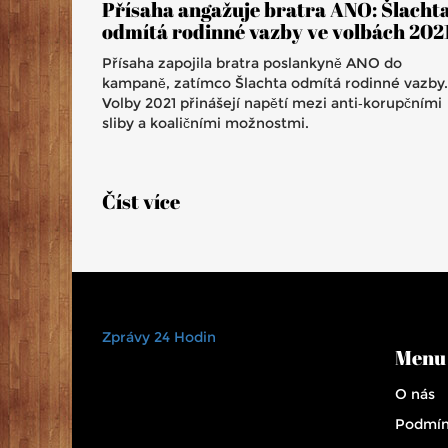
Přísaha angažuje bratra ANO: Šlacht
odmítá rodinné vazby ve volbách 202
Přísaha zapojila bratra poslankyně ANO do
kampaně, zatímco Šlachta odmítá rodinné vazby.
Volby 2021 přinášejí napětí mezi anti‑korupčními
sliby a koaličními možnostmi.
Číst více
Zprávy 24 Hodin
Menu
O nás
Podmín