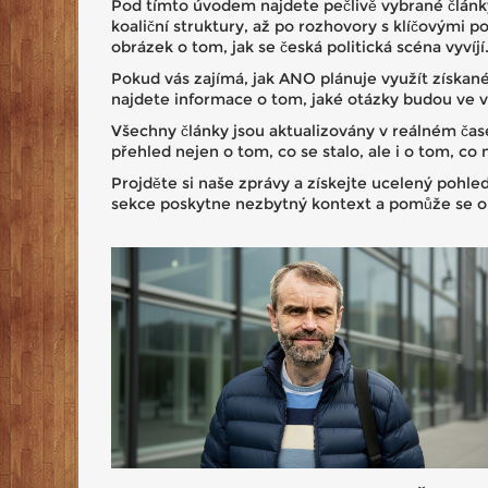
Pod tímto úvodem najdete pečlivě vybrané články
koaliční struktury, až po rozhovory s klíčovými p
obrázek o tom, jak se česká politická scéna vyvíjí
Pokud vás zajímá, jak ANO plánuje využít získan
najdete informace o tom, jaké otázky budou ve v
Všechny články jsou aktualizovány v reálném čas
přehled nejen o tom, co se stalo, ale i o tom, co m
Projděte si naše zprávy a získejte ucelený pohl
sekce poskytne nezbytný kontext a pomůže se orie