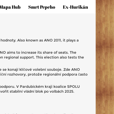
Mapa Hub
Smrt Pepeho
Ex‑hurikán
é hodnoty
. Also known as
ANO 2011
, it plays a
ANO aims to increase its share of seats. The
n regional support. This election also tests the
e se konají klíčové volební souboje
. Zde ANO
oaliční rozhovory, protože regionální podpora často
 podporu
. V Pardubickém kraji koalice SPOLU
ořit stabilní vládní blok po volbách 2025.