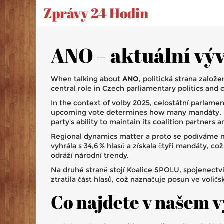
Zprávy 24 Hodin
ANO – aktuální výv
When talking about
ANO
,
politická strana založ
central role in Czech parliamentary politics and
In the context of
volby 2025
,
celostátní parlame
upcoming vote determines how many
mandáty
,
party's ability to maintain its coalition partners 
Regional dynamics matter a proto se podíváme 
vyhrála s 34,6 % hlasů a získala čtyři mandáty, co
odráží národní trendy.
Na druhé straně stojí
Koalice SPOLU
,
spojenectv
ztratila část hlasů, což naznačuje posun ve volič
Co najdete v našem 