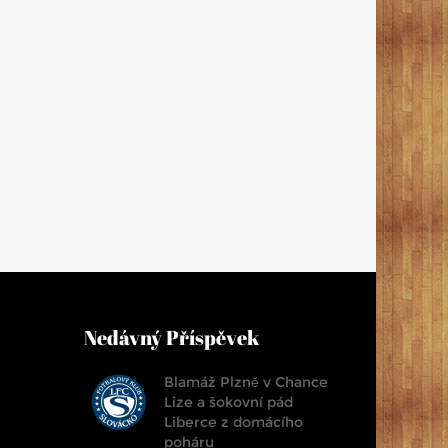
Nedávný Příspěvek
Blamáž Plzně v Chance
Lize a šokovní pád
Liberce z domácího
poháru