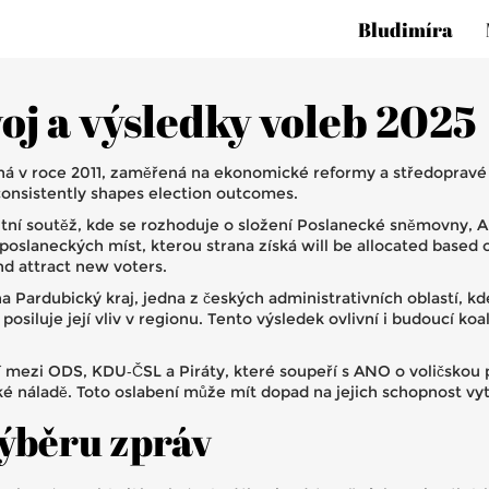
Bludimíra
oj a výsledky voleb 2025
ená v roce 2011, zaměřená na ekonomické reformy a středoprav
 consistently shapes election outcomes.
ntní soutěž, kde se rozhoduje o složení Poslanecké sněmovny
, 
poslaneckých míst, kterou strana získá
will be allocated based o
and attract new voters.
na
Pardubický kraj
,
jedna z českých administrativních oblastí, kd
ž posiluje její vliv v regionu. Tento výsledek ovlivní i budoucí k
í mezi ODS, KDU‑ČSL a Piráty, které soupeří s ANO o voličskou
ské náladě. Toto oslabení může mít dopad na jejich schopnost vytv
výběru zpráv