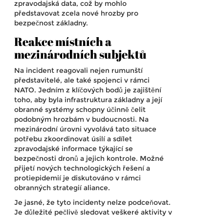
zpravodajská data, což by mohlo
představovat zcela nové hrozby pro
bezpečnost základny.
Reakce místních a
mezinárodních subjektů
Na incident reagovali nejen rumunští
představitelé, ale také spojenci v rámci
NATO. Jedním z klíčových bodů je zajištění
toho, aby byla infrastruktura základny a její
obranné systémy schopny účinně čelit
podobným hrozbám v budoucnosti. Na
mezinárodní úrovni vyvolává tato situace
potřebu zkoordinovat úsilí a sdílet
zpravodajské informace týkající se
bezpečnosti dronů a jejich kontrole. Možné
přijetí nových technologických řešení a
protiepidemií je diskutováno v rámci
obranných strategií aliance.
Je jasné, že tyto incidenty nelze podceňovat.
Je důležité pečlivě sledovat veškeré aktivity v