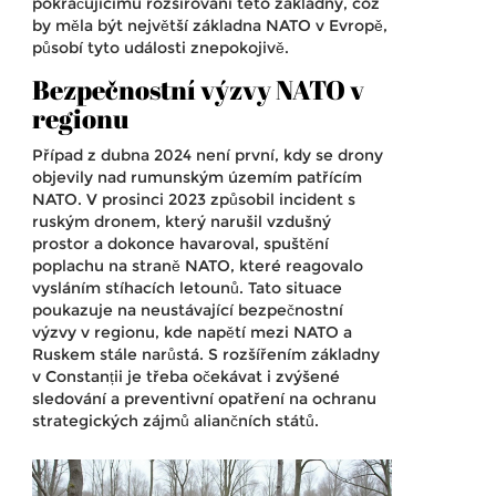
pokračujícímu rozšiřování této základny, což
by měla být největší základna NATO v Evropě,
působí tyto události znepokojivě.
Bezpečnostní výzvy NATO v
regionu
Případ z dubna 2024 není první, kdy se drony
objevily nad rumunským územím patřícím
NATO. V prosinci 2023 způsobil incident s
ruským dronem, který narušil vzdušný
prostor a dokonce havaroval, spuštění
poplachu na straně NATO, které reagovalo
vysláním stíhacích letounů. Tato situace
poukazuje na neustávající bezpečnostní
výzvy v regionu, kde napětí mezi NATO a
Ruskem stále narůstá. S rozšířením základny
v Constanții je třeba očekávat i zvýšené
sledování a preventivní opatření na ochranu
strategických zájmů aliančních států.