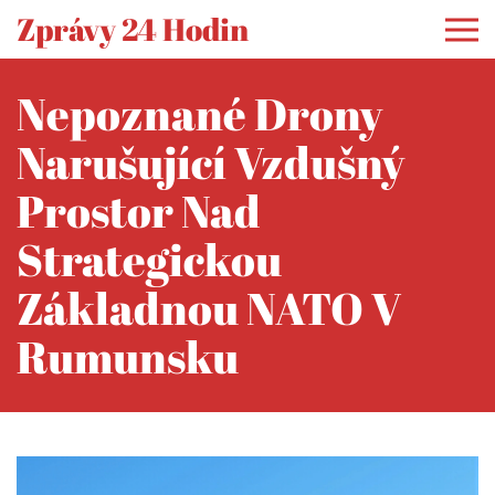
Zprávy 24 Hodin
Nepoznané Drony
Narušující Vzdušný
Prostor Nad
Strategickou
Základnou NATO V
Rumunsku