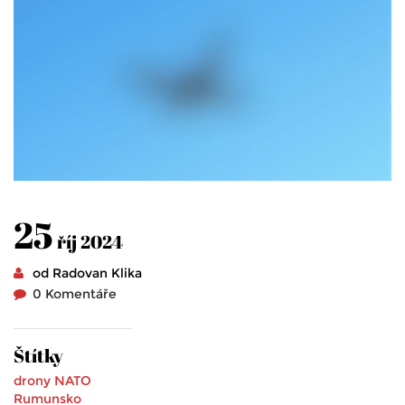
25
říj 2024
od Radovan Klika
0 Komentáře
Štítky
drony
NATO
Rumunsko