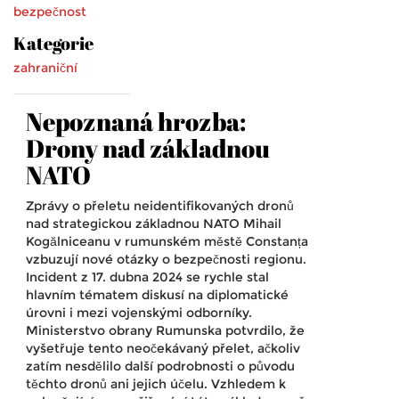
bezpečnost
Kategorie
zahraniční
Nepoznaná hrozba:
Drony nad základnou
NATO
Zprávy o přeletu neidentifikovaných dronů
nad strategickou základnou NATO Mihail
Kogălniceanu v rumunském městě Constanța
vzbuzují nové otázky o bezpečnosti regionu.
Incident z 17. dubna 2024 se rychle stal
hlavním tématem diskusí na diplomatické
úrovni i mezi vojenskými odborníky.
Ministerstvo obrany Rumunska potvrdilo, že
vyšetřuje tento neočekávaný přelet, ačkoliv
zatím nesdělilo další podrobnosti o původu
těchto dronů ani jejich účelu. Vzhledem k