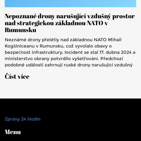
Nepoznané drony narušující vzdušný prostor
nad strategickou základnou NATO v
Rumunsku
Neznámé drony přelétly nad základnou NATO Mihail
Kogălniceanu v Rumunsku, což vyvolalo obavy o
bezpečnost infrastruktury. Incident se stal 17. dubna 2024 a
ministerstvo obrany potvrdilo vyšetřování. Předchozí
podobné události zahrnují ruské drony narušující vzdušný
prostor Rumunska, což zvyšuje napětí v regionu.
Číst více
Zprávy 24 Hodin
Menu