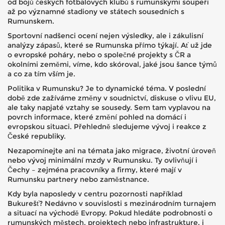
od bojů českých fotbalových klubů s rumunskými soupeři
až po významné stadiony ve státech sousedních s
Rumunskem.
Sportovní nadšenci ocení nejen výsledky, ale i zákulisní
analýzy zápasů, které se Rumunska přímo týkají. Ať už jde
o evropské poháry, nebo o společné projekty s ČR a
okolními zeměmi, víme, kdo skóroval, jaké jsou šance týmů
a co za tím vším je.
Politika v Rumunsku? Je to dynamické téma. V poslední
době zde zažíváme změny v soudnictví, diskuse o vlivu EU,
ale taky napjaté vztahy se sousedy. Sem tam vyplavou na
povrch informace, které změní pohled na domácí i
evropskou situaci. Přehledně sledujeme vývoj i reakce z
České republiky.
Nezapomínejte ani na témata jako migrace, životní úroveň
nebo vývoj minimální mzdy v Rumunsku. Ty ovlivňují i
Čechy – zejména pracovníky a firmy, které mají v
Rumunsku partnery nebo zaměstnance.
Kdy byla naposledy v centru pozornosti například
Bukurešť? Nedávno v souvislosti s mezinárodním turnajem
a situací na východě Evropy. Pokud hledáte podrobnosti o
rumunských městech, projektech nebo infrastrukture, i