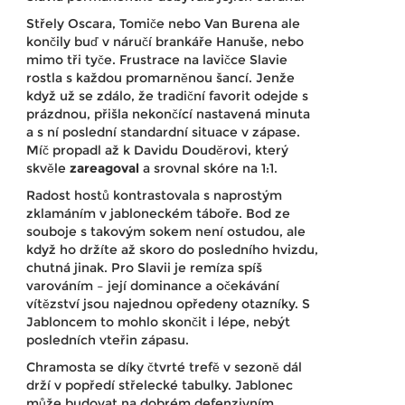
Střely Oscara, Tomiče nebo Van Burena ale
končily buď v náručí brankáře Hanuše, nebo
mimo tři tyče. Frustrace na lavičce Slavie
rostla s každou promarněnou šancí. Jenže
když už se zdálo, že tradiční favorit odejde s
prázdnou, přišla nekončící nastavená minuta
a s ní poslední standardní situace v zápase.
Míč propadl až k Davidu Douděrovi, který
skvěle
zareagoval
a srovnal skóre na 1:1.
Radost hostů kontrastovala s naprostým
zklamáním v jabloneckém táboře. Bod ze
souboje s takovým sokem není ostudou, ale
když ho držíte až skoro do posledního hvizdu,
chutná jinak. Pro Slavii je remíza spíš
varováním – její dominance a očekávání
vítězství jsou najednou opředeny otazníky. S
Jabloncem to mohlo skončit i lépe, nebýt
posledních vteřin zápasu.
Chramosta se díky čtvrté trefě v sezoně dál
drží v popředí střelecké tabulky. Jablonec
může budovat na dobrém defenzivním