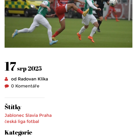
17
srp 2025
od Radovan Klika
0 Komentáře
Štítky
Jablonec
Slavia Praha
česká liga
fotbal
Kategorie