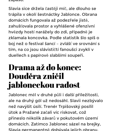
Slavia sice držela častěji míč, ale dlouho se
trápila v okolí šestnáctky Jablonce. Obrana
domácích fungovala až podezřele jistě,
zahušťovala prostor a vyhlášené ofenzivní
hvězdy hostí narážely do zdi, případně je
zklamala koncovka. Podle statistik šlo spíš o
boj než o festival šancí – zvlášť ve srovnání s
tím, na co jsou slávističtí fanoušci zvyklí v
duellech s papírově slabšími soupeři.
Drama až do konce:
Douděra zničil
jabloneckou radost
Jablonec měl v druhé půli i další příležitosti,
ale na druhý gól už nedosáhl. Slavii nezbývalo
než navýšit úsilí. Trenér Trpišovský posílil
útok a Pražané začali víc riskovat, což
přineslo několik závarů v pokutovém území
domácích. Zatímco Jablonec sázel na brejky,
Slavia permanentně dobývala jejich obranu.