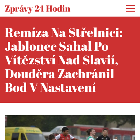
Zprávy 24 Hodin
Remíza Na Střelnici:
Jablonec Sahal Po
Vítězství Nad Slavií,
Douděra Zachránil
Bod V Nastavení