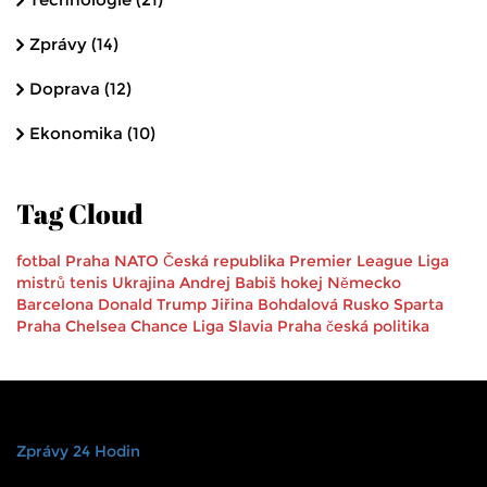
Zprávy
(14)
Doprava
(12)
Ekonomika
(10)
Tag Cloud
fotbal
Praha
NATO
Česká republika
Premier League
Liga
mistrů
tenis
Ukrajina
Andrej Babiš
hokej
Německo
Barcelona
Donald Trump
Jiřina Bohdalová
Rusko
Sparta
Praha
Chelsea
Chance Liga
Slavia Praha
česká politika
Zprávy 24 Hodin