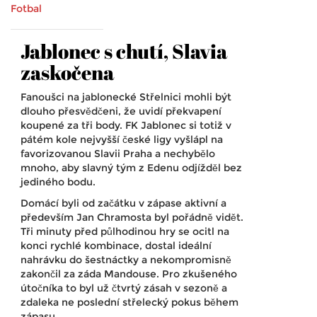
Fotbal
Jablonec s chutí, Slavia
zaskočena
Fanoušci na jablonecké Střelnici mohli být
dlouho přesvědčeni, že uvidí překvapení
koupené za tři body. FK Jablonec si totiž v
pátém kole nejvyšší české ligy vyšlápl na
favorizovanou Slavii Praha a nechybělo
mnoho, aby slavný tým z Edenu odjížděl bez
jediného bodu.
Domácí byli od začátku v zápase aktivní a
především Jan Chramosta byl pořádně vidět.
Tři minuty před půlhodinou hry se ocitl na
konci rychlé kombinace, dostal ideální
nahrávku do šestnáctky a nekompromisně
zakončil za záda Mandouse. Pro zkušeného
útočníka to byl už čtvrtý zásah v sezoně a
zdaleka ne poslední střelecký pokus během
zápasu.