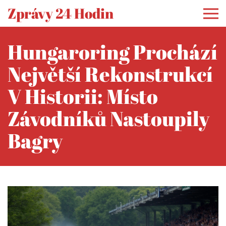
Zprávy 24 Hodin
Hungaroring Prochází
Největší Rekonstrukcí
V Historii: Místo
Závodníků Nastoupily
Bagry