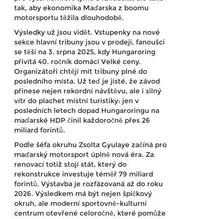
tak, aby ekonomika Maďarska z boomu
motorsportu těžila dlouhodobě.
Výsledky už jsou vidět. Vstupenky na nové
sekce hlavní tribuny jsou v prodeji, fanoušci
se těší na 3. srpna 2025, kdy Hungaroring
přivítá 40. ročník domácí Velké ceny.
Organizátoři chtějí mít tribuny plné do
posledního místa. Už teď je jisté, že závod
přinese nejen rekordní návštěvu, ale i silný
vítr do plachet místní turistiky: jen v
posledních letech dopad Hungaroringu na
maďarské HDP činil každoročně přes 26
miliard forintů.
Podle šéfa okruhu Zsolta Gyulaye začíná pro
maďarský motorsport úplně nová éra. Za
renovací totiž stojí stát, který do
rekonstrukce investuje téměř 79 miliard
forintů. Výstavba je rozfázovaná až do roku
2026. Výsledkem má být nejen špičkový
okruh, ale moderní sportovně-kulturní
centrum otevřené celoročně, které pomůže