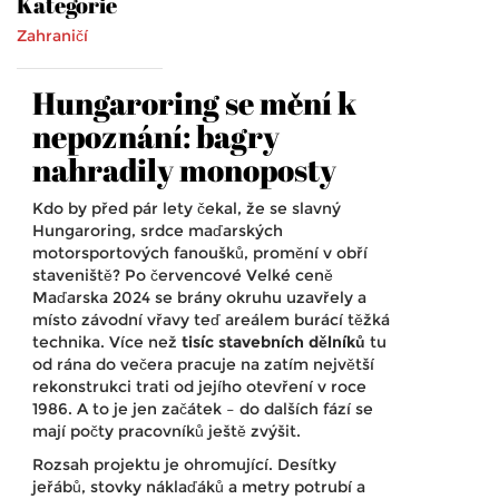
Kategorie
Zahraničí
Hungaroring se mění k
nepoznání: bagry
nahradily monoposty
Kdo by před pár lety čekal, že se slavný
Hungaroring, srdce maďarských
motorsportových fanoušků, promění v obří
staveniště? Po červencové Velké ceně
Maďarska 2024 se brány okruhu uzavřely a
místo závodní vřavy teď areálem burácí těžká
technika. Více než
tisíc stavebních dělníků
tu
od rána do večera pracuje na zatím největší
rekonstrukci trati od jejího otevření v roce
1986. A to je jen začátek – do dalších fází se
mají počty pracovníků ještě zvýšit.
Rozsah projektu je ohromující. Desítky
jeřábů, stovky náklaďáků a metry potrubí a