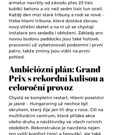
armatur navršily od závodu přes 23 tisíc
kubíků betonu a víc než sedm tisíc tun oceli.
Každý den mizí staré tribuny a rodí se nové –
třeba hlavní tribuna, která dostává zbrusu
nový střešní skelet a na ni už se chystají
instalace pro sedadla i obložení. Základy pro
novou budovu paddocku jsou také hotové:
pracovníci už vybetonovali podzemní i první
patro, takže změny jsou vidět na první
pohled.
Ambiciózní plán: Grand
Prix s rekordní kulisou a
celoroční provoz
Chystá se kompletní restart. Hlavní poselství
je jasné – Hungaroring už nechce být
okruhem, který žije jen tři dny v roce. Cílí na
multifunkční centrum, které přiláká akce
všeho druhu a návštěvníky ve všech ročních
obdobích. Rekonstrukce je navržena nejen
pro vyšší komfort týmů a fanoušků, ale také