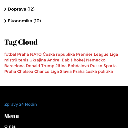
Doprava
(12)
Ekonomika
(10)
Tag Cloud
fotbal
Praha
NATO
Česká republika
Premier League
Liga
mistrů
tenis
Ukrajina
Andrej Babiš
hokej
Německo
Barcelona
Donald Trump
Jiřina Bohdalová
Rusko
Sparta
Praha
Chelsea
Chance Liga
Slavia Praha
česká politika
Zprávy 24 Hodin
Menu
O nás